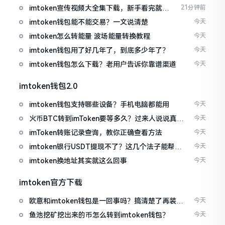
imtoken宣传视频大全集下载，新手看完就懂
21分钟前
怎么用
imtoken钱包能不能交易？一文说清楚
今天
imtoken怎么转能量 波场能量转换教程
今天
imtoken钱包用了好几年了，到底多少年了？
今天
imtoken钱包怎么下载？老用户告诉你靠谱渠道
今天
imtoken钱包2.0
imtoken钱包支持哪些设备？手机电脑都能用
今天
火币BTC转到imToken要等多久？过来人说说真实
今天
情况
imToken转账记录查询，教你正确查看方法
今天
imtoken银行USDT提现不了？这几个法子能帮你
今天
搞定
imtoken换地址其实就这么回事
今天
imtoken官方下载
欧意和imtoken钱包是一回事吗？搞清楚了再装钱
今天
包
鱼池挖矿挖出来的币怎么转到imtoken钱包？
今天