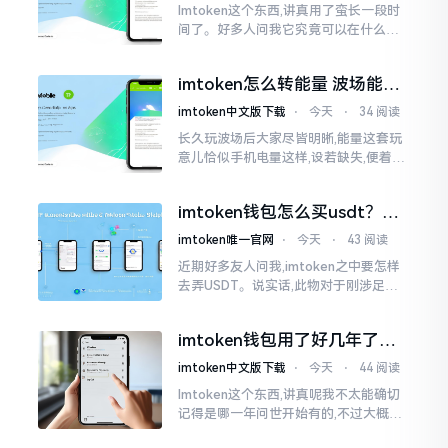
Imtoken这个东西,讲真用了蛮长一段时
间了。好多人问我它究竟可以在什么设
备上运行,今天就来谈谈这个事情。从手
机这一介面来说,iOS系统跟安卓系统都
imtoken怎么转能量 波场能量
给予支持
转换教程
imtoken中文版下载
⋅
今天
⋅
34 阅读
长久玩波场后大家尽皆明晰,能量这套玩
意儿恰似手机电量这样,设若缺失,便着实
关乎任何事项也难以做成。不论旨在实
施与波场相关转账特定TRC-20代币之举
imtoken钱包怎么买usdt？老
手教你简单三步搞定
imtoken唯一官网
⋅
今天
⋅
43 阅读
近期好多友人问我,imtoken之中要怎样
去弄USDT。说实话,此物对于刚涉足币
圈之人而言着实有些让人发懵。USDT是
泰达币,跟美元以1:1挂钩
imtoken钱包用了好几年了，
到底多少年了？
imtoken中文版下载
⋅
今天
⋅
44 阅读
Imtoken这个东西,讲真呢我不太能确切
记得是哪一年问世开始有的,不过大概在
2016年、2017年那个时候就开始活跃