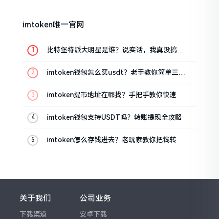
imtoken唯一官网
比特堡特派大明星是谁？说实话，我真没搞明
白
imtoken钱包怎么买usdt？老手教你简单三步
搞定
imtoken提币地址在哪找？手把手教你快速查
看
imtoken钱包支持USDT吗？转账提现全攻略
imtoken怎么存钱进去？老玩家教你把钱转进
钱包
关于我们
公司业务
下载渠道
安卓下载