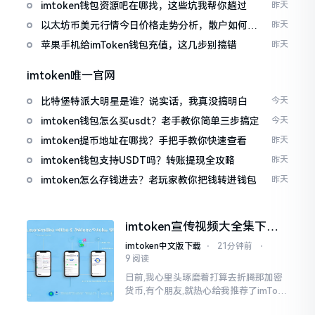
imtoken钱包资源吧在哪找，这些坑我帮你趟过
昨天
以太坊币美元行情今日价格走势分析，散户如何避
昨天
免追涨杀跌被套牢
苹果手机给imToken钱包充值，这几步别搞错
昨天
imtoken唯一官网
比特堡特派大明星是谁？说实话，我真没搞明白
今天
imtoken钱包怎么买usdt？老手教你简单三步搞定
今天
imtoken提币地址在哪找？手把手教你快速查看
昨天
imtoken钱包支持USDT吗？转账提现全攻略
昨天
imtoken怎么存钱进去？老玩家教你把钱转进钱包
昨天
imtoken宣传视频大全集下
载，新手看完就懂怎么用
imtoken中文版下载
⋅
21分钟前
⋅
9 阅读
日前,我心里头琢磨着打算去折腾那加密
货币,有个朋友,就热心给我推荐了imTok
en,还着重讲这可是个老资格的钱包哩。