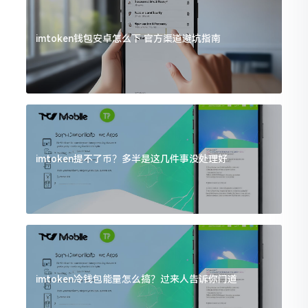
imtoken钱包安卓怎么下 官方渠道避坑指南
imtoken提不了币？多半是这几件事没处理好
imtoken冷钱包能量怎么搞？过来人告诉你门道