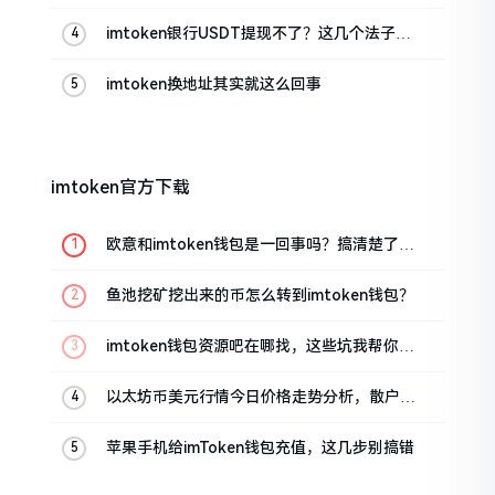
imtoken银行USDT提现不了？这几个法子能
帮你搞定
imtoken换地址其实就这么回事
imtoken官方下载
欧意和imtoken钱包是一回事吗？搞清楚了再
装钱包
鱼池挖矿挖出来的币怎么转到imtoken钱包？
imtoken钱包资源吧在哪找，这些坑我帮你趟
过
以太坊币美元行情今日价格走势分析，散户如
何避免追涨杀跌被套牢
苹果手机给imToken钱包充值，这几步别搞错