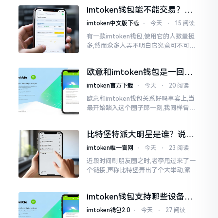
之后,我去到网上搜索了一番,嘿
imtoken钱包能不能交易？一
文说清楚
imtoken中文版下载
⋅
今天
⋅
15 阅读
有一款imtoken钱包,使用它的人数量挺
多,然而众多人弄不明白它究竟可不可以
进行交易。说实话,此问题问得很实在。
钱包和交易所原本就是不同的事物,像是
欧意和imtoken钱包是一回事
存钱罐与菜市场那般
吗？搞清楚了再装钱包
imtoken官方下载
⋅
今天
⋅
20 阅读
欧意和imtoken钱包关系好吗事实上,当
最开始踏入这个圈子那一刻,我同样曾因
这两者之名而陷入困惑,觉得好似有着同
一母体渊源所致的关联。而后随着时间
比特堡特派大明星是谁？说实
推移才逐渐明晰
话，我真没搞明白
imtoken唯一官网
⋅
今天
⋅
23 阅读
近段时间刷朋友圈之时,老李甩过来了一
个链接,声称比特堡弄出了个大举动,派遣
了个不知什么样明星前来站台。我点击
进入查看,哎呀不得了,满屏幕都是“重
imtoken钱包支持哪些设备？
磅”、“首发”、“独家”
手机电脑都能用
imtoken钱包2.0
⋅
今天
⋅
27 阅读