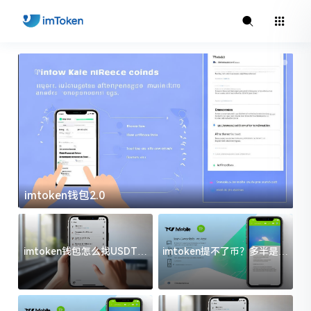
imtoken钱包2.0
i
imtoken钱包怎么找USDT地
imtoken提不了币？多半是这
址？三步搞定不踩坑
几件事没处理好