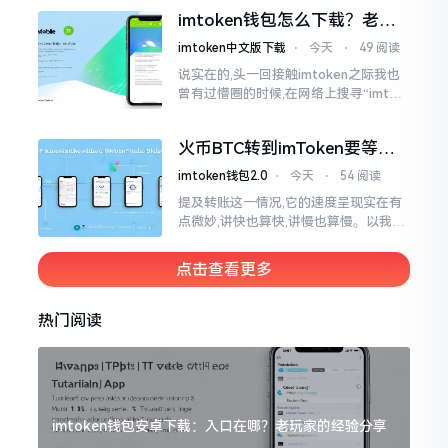
变得热门起来了,一直到现如今大概差不
imtoken钱包怎么下载？老用
多快要十年的时间了。
户告诉你靠谱渠道
imtoken中文版下载
⋅
今天
⋅
49 阅读
说实在的,头一回接触imtoken之际我也
曾有过懵圈的时候,在网络上搜寻“imtok
en钱包下载app网站”,冒出来的链接各式
各样,难以分辨真假,我自己就遭遇过麻烦
火币BTC转到imToken要等多
久？过来人说说真实情况
imtoken钱包2.0
⋅
今天
⋅
54 阅读
提及转账这一情况,它的速度呈现实在有
点微妙,讲快也算快,讲慢也算慢。以我从
火币提取BTC至imToken这件事情来讲,
正常状况下30分钟到2小时就能达成到
点击查看更多
账。可是
热门阅读
imtoken钱包安卓下载：入口在哪？老玩家的经验分享