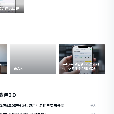
一文给你说清楚
格
imtoken钱包转不出去？别
追
未命名
慌，这几种情况都能解决
n钱包2.0
en钱包5.0.009升级后咋用？老用户实测分享
今天