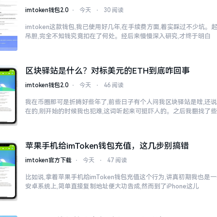
imtoken钱包2.0
⋅
今天
⋅
30 阅读
imtoken这款钱包,我已使用好几年,在手续费方面,着实踩过不少坑。
吊胆,完全不知钱究竟扣在了何处。经后来慢慢深入研究,才终于明白
区块驿站是什么？对标美元的ETH到底咋回事
imtoken钱包2.0
⋅
今天
⋅
46 阅读
我在币圈那可是折腾好些年了,前些日子有个人问我区块驿站是啥,还说
在的,刚开始的时候我也犯难,这词听起来可挺吓人的。之后我翻找了
苹果手机给imToken钱包充值，这几步别搞错
imtoken官方下载
⋅
今天
⋅
47 阅读
比如说,拿着苹果手机给imToken钱包充值这个行为,讲真初期我也是
安卓系统上,简单直接复制地址便大功告成,然而到了iPhone这儿