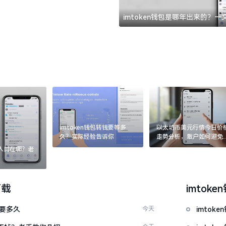
imtoken钱包是哪年出来的？
imtoken钱包转钱要等多
以太坊币美元行情今日价
久？实际经验告诉你
走势分析，散户如何避免
涨杀跌被套牢
：入口在哪？老
下载
imtoke
证要多久
今天
imtok