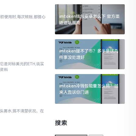
imtoken钱包安卓怎么下 官方渠
起初使用时,每次转账,都提心
道避坑指南
imtoken提不了币？多半是这几
件事没处理好
它是对标美元的ETH,说实
些资料
imtoken冷钱包能量怎么搞？过
来人告诉你门道
一头雾水,搞不清楚状况。在
搜索