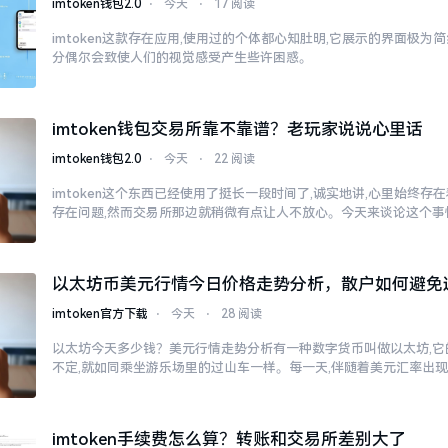
imtoken钱包2.0
⋅
今天
⋅
17 阅读
imtoken这款存在应用,使用过的个体都心知肚明,它展示的界面极为
分偶尔会致使人们的视觉感受产生些许困惑。
imtoken钱包交易所靠不靠谱？老玩家说说心里话
imtoken钱包2.0
⋅
今天
⋅
22 阅读
imtoken这个东西已经使用了挺长一段时间了,诚实地讲,心里始终
存在问题,然而交易所那边就稍微有点让人不放心。今天来谈论这个事
以太坊币美元行情今日价格走势分析，散户如何避免
imtoken官方下载
⋅
今天
⋅
28 阅读
以太坊今天多少钱？美元行情走势分析有一种数字货币叫做以太坊,它
不定,就如同乘坐游乐场里的过山车一样。每一天,伴随着美元汇率出
imtoken手续费怎么算？转账和交易所差别大了