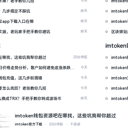
示关不掉？老手教你几招
今天
imtok
去？几步搞定不踩坑
昨天
imto
网址app下载入口在哪
昨天
imto
载中文版，老玩家手把手教你避坑
昨天
区块驿站
载
imtok
源吧在哪找，这些坑我帮你趟过
20分钟前
imto
日价格走势分析，散户如何避免追涨杀跌被
今天
imtok
en钱包充值，这几步别搞错
今天
imto
产为零怎么找回？老张教你几招
今天
imto
T怎么换成TRX？手把手教你转成波场币
昨天
imto
imtoken钱包资源吧在哪找，这些坑我帮你趟过
imtoken官方下载
⋅
20分钟前
⋅
9 阅读