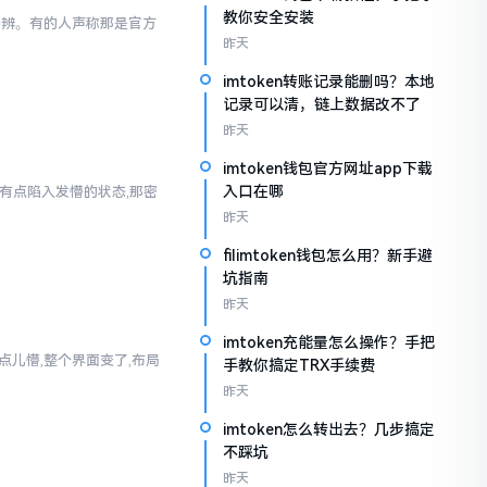
教你安全安装
以分辨。有的人声称那是官方
昨天
imtoken转账记录能删吗？本地
记录可以清，链上数据改不了
昨天
imtoken钱包官方网址app下载
入口在哪
人有点陷入发懵的状态,那密
昨天
filimtoken钱包怎么用？新手避
坑指南
昨天
imtoken充能量怎么操作？手把
真有点儿懵,整个界面变了,布局
手教你搞定TRX手续费
昨天
imtoken怎么转出去？几步搞定
不踩坑
昨天