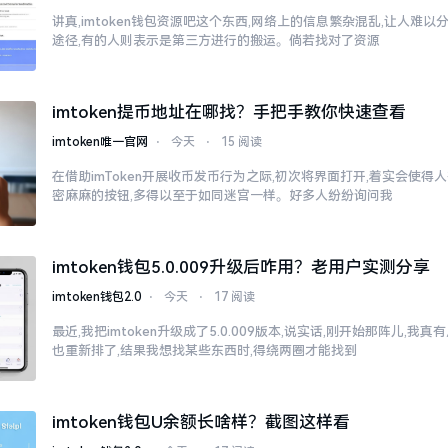
讲真,imtoken钱包资源吧这个东西,网络上的信息繁杂混乱,让人难
途径,有的人则表示是第三方进行的搬运。倘若找对了资源
imtoken提币地址在哪找？手把手教你快速查看
imtoken唯一官网
⋅
今天
⋅
15 阅读
在借助imToken开展收币发币行为之际,初次将界面打开,着实会使得
密麻麻的按钮,多得以至于如同迷宫一样。好多人纷纷询问我
imtoken钱包5.0.009升级后咋用？老用户实测分享
imtoken钱包2.0
⋅
今天
⋅
17 阅读
最近,我把imtoken升级成了5.0.009版本,说实话,刚开始那阵儿,我
也重新排了,结果我想找某些东西时,得绕两圈才能找到
imtoken钱包U余额长啥样？截图这样看