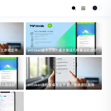
址？三步搞定不踩
imtoken提不了币？多半是这几件事没处理好
i
过来人告诉你门
imtoken钱包安卓怎么下 官方渠道避坑指南