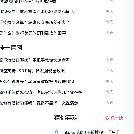
en钱包U余额长啥样？截图这样看
今天
ken钱包交易所靠不靠谱？老玩家说说心里话
今天
ken手续费怎么算？转账和交易所差别大了
今天
是什么？对标美元的ETH到底咋回事
今天
en唯一官网
ken提币地址在哪找？手把手教你快速查看
今天
en钱包支持USDT吗？转账提现全攻略
今天
ken怎么存钱进去？老玩家教你把钱转进钱包
今天
ken钱包手续费怎么省？老玩家告诉你几个实在招
今天
ken钱包有借贷功能吗？靠谱不靠谱一文说清楚
今天
猜你喜欢
换一换
imtoken钱包下载教程：手把手