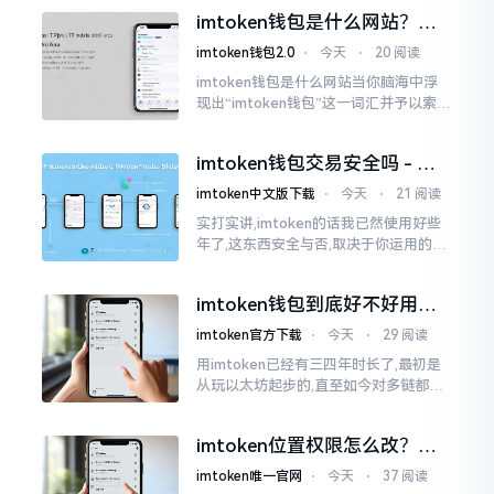
些日子碰到了这样的事,当他满心忐忑地
imtoken钱包是什么网站？一
打开钱包查看时
文说清楚这玩意
imtoken钱包2.0
⋅
今天
⋅
20 阅读
imtoken钱包是什么网站当你脑海中浮
现出“imtoken钱包”这一词汇并予以索求
之时,内心所想往往不外乎“此物究竟是何
种平台”。事实上,初次听闻imtoken之际,
imtoken钱包交易安全吗 - 老
我也曾短暂错愕
用户的一些心里话
imtoken中文版下载
⋅
今天
⋅
21 阅读
实打实讲,imtoken的话我已然使用好些
年了,这东西安全与否,取决于你运用的方
式。钱包自身不存在问题,然而众多人之
所以失败,在于贪图便宜以及偷懒。我目
imtoken钱包到底好不好用？
睹过非常多的人
老玩家说说真实体验
imtoken官方下载
⋅
今天
⋅
29 阅读
用imtoken已经有三四年时长了,最初是
从玩以太坊起步的,直至如今对多链都有
涉及,也可算是个老使用者了,讲真，imto
ken这玩意儿就好像一个数字钱袋子
imtoken位置权限怎么改？手
把手教你搞定
imtoken唯一官网
⋅
今天
⋅
37 阅读