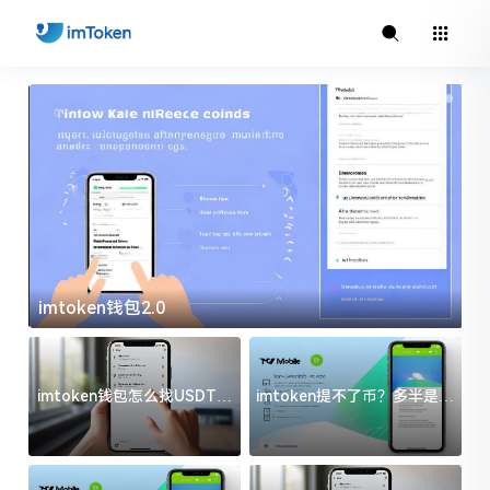
imtoken钱包2.0
i
imtoken钱包怎么找USDT地
imtoken提不了币？多半是这
址？三步搞定不踩坑
几件事没处理好