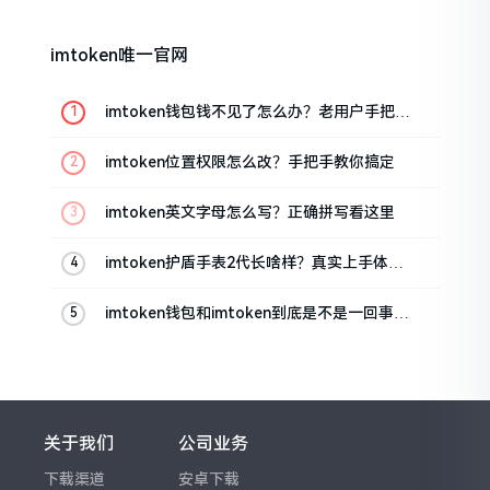
imtoken唯一官网
imtoken钱包钱不见了怎么办？老用户手把手
教你找回
imtoken位置权限怎么改？手把手教你搞定
imtoken英文字母怎么写？正确拼写看这里
imtoken护盾手表2代长啥样？真实上手体验
分享
imtoken钱包和imtoken到底是不是一回事？
看完就懂了
关于我们
公司业务
下载渠道
安卓下载