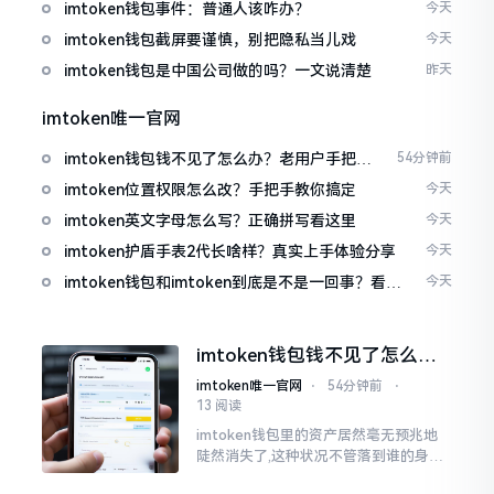
imtoken钱包事件：普通人该咋办？
今天
imtoken钱包截屏要谨慎，别把隐私当儿戏
今天
imtoken钱包是中国公司做的吗？一文说清楚
昨天
imtoken唯一官网
imtoken钱包钱不见了怎么办？老用户手把手
54分钟前
教你找回
imtoken位置权限怎么改？手把手教你搞定
今天
imtoken英文字母怎么写？正确拼写看这里
今天
imtoken护盾手表2代长啥样？真实上手体验分享
今天
imtoken钱包和imtoken到底是不是一回事？看完
今天
就懂了
imtoken钱包钱不见了怎么
办？老用户手把手教你找回
imtoken唯一官网
⋅
54分钟前
⋅
13 阅读
imtoken钱包里的资产居然毫无预兆地
陡然消失了,这种状况不管落到谁的身上,
只怕都会心急如焚。我有个朋友就在前