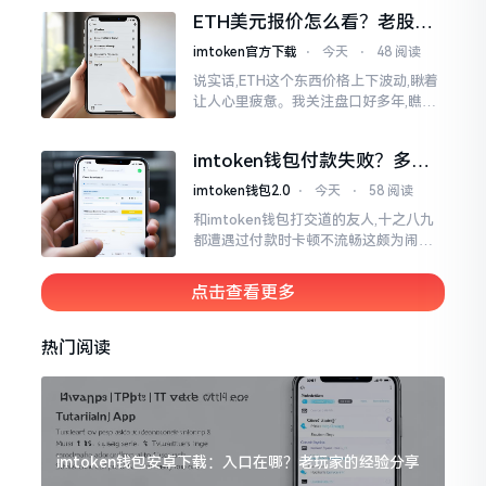
各样的写法都有,有的写成IMTOKEN
ETH美元报价怎么看？老股民
手把手教你盯盘
imtoken官方下载
⋅
今天
⋅
48 阅读
说实话,ETH这个东西价格上下波动,瞅着
让人心里疲惫。我关注盘口好多年,瞧见
好多人询问“eth美元报价”,实际上重点并
非价格自身,而是你怎样去看待、如何做
imtoken钱包付款失败？多半
判断。
是这几个原因闹的
imtoken钱包2.0
⋅
今天
⋅
58 阅读
和imtoken钱包打交道的友人,十之八九
都遭遇过付款时卡顿不流畅这颇为闹心
的状况。转账持续许久毫无反应,亦或是
直接弹出红色字体显示报错,情形令人焦
点击查看更多
急得连连跺脚。实际上讲
热门阅读
imtoken钱包安卓下载：入口在哪？老玩家的经验分享