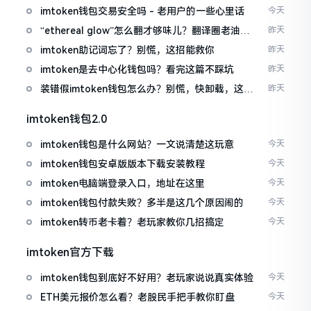
imtoken钱包交易安全吗 - 老用户的一些心里话
今天
“ethereal glow”怎么翻才够味儿？翻译圈老油条
昨天
的私房话
imtoken助记词忘了？别慌，这招能救你
昨天
imtoken是去中心化钱包吗？看完这篇不踩坑
昨天
装错假imtoken钱包怎么办？别慌，快卸载，这几
昨天
招能救急
imtoken钱包2.0
imtoken钱包是什么网站？一文说清楚这玩意
今天
imtoken钱包安卓版版本下载安装教程
今天
imtoken电脑端登录入口，地址在这里
今天
imtoken钱包付款失败？多半是这几个原因闹的
今天
imtoken转币老卡着？老玩家教你几招搞定
今天
imtoken官方下载
imtoken钱包到底好不好用？老玩家说说真实体验
今天
ETH美元报价怎么看？老股民手把手教你盯盘
今天