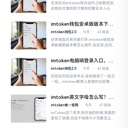
近来在对imtoken有所动作之际察觉到,
此物在位置权限方面有时着实令人心生
烦闷之感。开启app之际提示定位出现故
障情况,致使我呈现出一脸茫然不知所措
imtoken钱包安卓版版本下载
的模样
安装教程
imtoken钱包2.0
⋅
今天
⋅
43 阅读
好多朋友近来向我打听,imtoken钱包安
卓版最新版本要怎么操作,说实话,这玩意
儿要是熟练掌握了,还挺方便的。我用它
都快两年了,从1.8版本一直跟到现在的2.
imtoken电脑端登录入口，地
0版本
址在这里
imtoken钱包2.0
⋅
今天
⋅
43 阅读
历经玩币的这些年头,钱包使用了一批又
一批。imtoken算得上是相对比较便于
使用的，在手机上运用起来没有问题,然
而有时想要就着大屏幕瞧瞧资产状况,那
imtoken英文字母怎么写？正
就得去寻觅电脑端的入口。
确拼写看这里
imtoken唯一官网
⋅
今天
⋅
47 阅读
imToken这个名字,刚开始的时候,我真的
是犯了迷糊,完全不晓得大小写要怎么去
处置。在网络上搜寻了一阵后,发觉各种