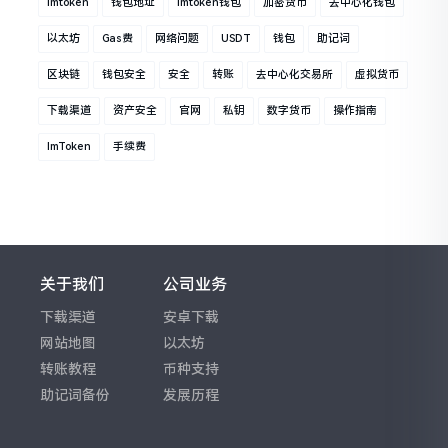
Imtoken
钱包地址
Imtoken钱包
加密货币
去中心化钱包
以太坊
Gas费
网络问题
USDT
钱包
助记词
区块链
钱包安全
安全
转账
去中心化交易所
虚拟货币
下载渠道
资产安全
官网
私钥
数字货币
操作指南
ImToken
手续费
关于我们
公司业务
下载渠道
安卓下载
网站地图
以太坊
转账教程
币种支持
助记词备份
发展历程