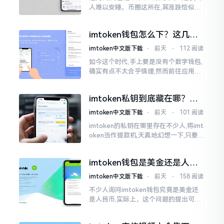
人难以安睡。币圈这所在,其涨跌恰似翻
书那般迅速,昨日尚呈飘红之态，今日已
然绿得人心慌慌。众多人手中紧握着一
imtoken钱包怎么下？这几种
堆币
靠谱路子别走歪
imtoken中文版下载
⋅
前天
⋅
112 阅读
如今这个时代,手上要是没有个数字钱包,
确实有点不太合乎情理,然而前往应用商
店搜索“imtoken”,呈现出来的结果各式
各样,实在是让人头疼不已。有些看起来
imtoken私钥到底藏在哪？别
似乎相似
慌，找对地方才安心
imtoken中文版下载
⋅
前天
⋅
101 阅读
imtoken的私钥在哪里存在不少人,将imt
oken当作提款机,天真地幻想一下,只要把
密码输入进去了事情就会顺顺利利的。
然而,实际并不如此
imtoken钱包是美金还是人民
币？其实它是个“多面手”
imtoken中文版下载
⋅
前天
⋅
158 阅读
不少人询问imtoken钱包究竟是美金还
是人民币,实际上，这个问题的提出可谓
是有些“外行人”的意味了。imtoken根本
就不会去发行属于自身的货币,它仅仅是