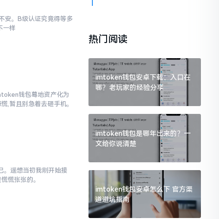
忐忑不安。B级认证究竟得等多
不一样
热门阅读
imtoken钱包安卓下载：入口在
哪？老玩家的经验分享
mtoken钱包蓦地资产化为
惊慌,暂且别急着去砸手机。
imtoken钱包是哪年出来的？一
文给你说清楚
不已。遥想当初我刚开始接
里慌慌张张的。
imtoken钱包安卓怎么下 官方渠
道避坑指南