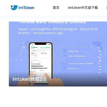
首页
imtoken中文版下载
imtoken钱包2.0