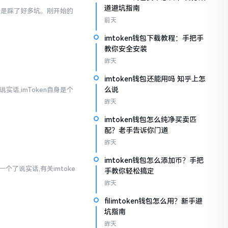
道避坑指南
真的是踩了好多坑。刚开始的
前天
imtoken钱包下载教程：手把手
教你安全安装
昨天
imtoken钱包还能用吗 知乎上怎
么说
实话,imToken自身是个
昨天
imtoken钱包怎么纯净买卖匹
配？老手告诉你门道
昨天
imtoken钱包怎么添加币？手把
个了说实话,有关imtoke
手教你轻松搞定
昨天
filimtoken钱包怎么用？新手避
坑指南
昨天