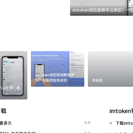
imtoken钱包是哪年出来的？
imtoken钱包转钱要等多
久？实际经验告诉你
未命名
：入口在哪？老
下载
imtoke
证要多久
今天
下载im