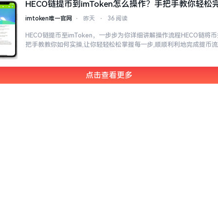
HECO链提币到imToken怎么操作？手把手教你轻松
imtoken唯一官网
⋅
昨天
⋅
36 阅读
HECO链提币至imToken，一步步为你详细讲解操作流程HECO链将币提
把手教教你如何实操,让你轻轻松松掌握每一步,顺顺利利地完成提币
点击查看更多