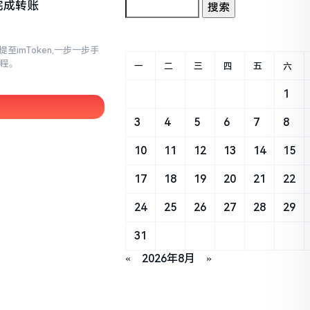
完成转账
至imToken,一步一步手
流程。
一
二
三
四
五
六
1
3
4
5
6
7
8
10
11
12
13
14
15
17
18
19
20
21
22
24
25
26
27
28
29
31
«
2026年8月
»