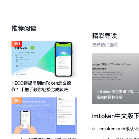
推荐阅读
精彩导读
TOP1
最新热门推荐
HECO链提币到imToken怎么操
作？手把手教你轻松完成转账
imtoken钱包安卓下载
玩家的经验分享
TOP2
imtoken中文版
imtokenkycb级认