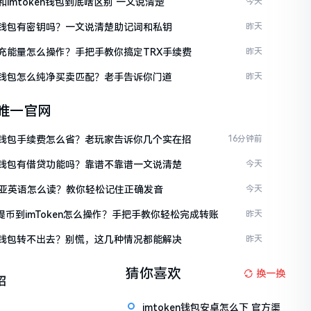
en和imtoken钱包到底啥区别 一文说清楚
今天
ken钱包有密钥吗？一文说清楚助记词和私钥
昨天
ken充能量怎么操作？手把手教你搞定TRX手续费
昨天
ken钱包怎么纯净买卖匹配？老手告诉你门道
昨天
en唯一官网
ken钱包手续费怎么省？老玩家告诉你几个实在招
16分钟前
ken钱包有借贷功能吗？靠谱不靠谱一文说清楚
今天
亚英语怎么读？教你轻松记住正确发音
今天
链提币到imToken怎么操作？手把手教你轻松完成转账
昨天
ken钱包转不出去？别慌，这几种情况都能解决
昨天
猜你喜欢
换一换
招
imtoken钱包安卓怎么下 官方渠