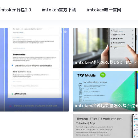
imtoken钱包2.0
imtoken官方下载
imtoken唯一官网
imtoken钱包怎么找USDT地
坑
imtoken官方下载
imtoken冷钱包能量怎么搞？
道