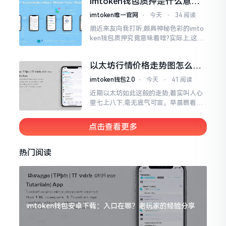
imtoken钱包质押是什么意
思？一文讲透
imtoken唯一官网
⋅
今天
⋅
34 阅读
朋近来友向我打听,颇具神秘色彩的imto
ken钱包质押究竟意味着啥?实际上,这一
过程的本质也就是,你把手中原来有的币
交付安排给协议展开特殊处理
以太坊行情价格走势图怎么看
才不亏钱
imtoken钱包2.0
⋅
今天
⋅
41 阅读
近期以太坊如此这般的走势,着实叫人心
里七上八下,毫无底气可言。早晨瞧看之
际还是一片通红之色,展现出良好的态势,
然而到了下午,那颜色刹那间就改变了,绿
点击查看更多
得让人心里直冒慌意。
热门阅读
imtoken钱包安卓下载：入口在哪？老玩家的经验分享