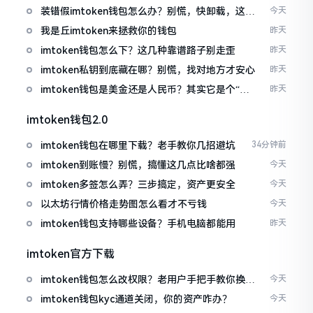
装错假imtoken钱包怎么办？别慌，快卸载，这几
今天
招能救急
我是丘imtoken来拯救你的钱包
昨天
imtoken钱包怎么下？这几种靠谱路子别走歪
昨天
imtoken私钥到底藏在哪？别慌，找对地方才安心
昨天
imtoken钱包是美金还是人民币？其实它是个“多
昨天
面手”
imtoken钱包2.0
imtoken钱包在哪里下载？老手教你几招避坑
34分钟前
imtoken到账慢？别慌，搞懂这几点比啥都强
今天
imtoken多签怎么弄？三步搞定，资产更安全
今天
以太坊行情价格走势图怎么看才不亏钱
今天
imtoken钱包支持哪些设备？手机电脑都能用
昨天
imtoken官方下载
imtoken钱包怎么改权限？老用户手把手教你换主
今天
人
imtoken钱包kyc通道关闭，你的资产咋办？
今天