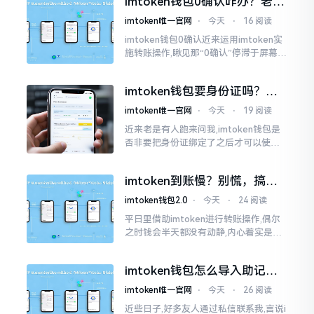
imtoken钱包0确认咋办？老手
持。
教你几招快速解决
imtoken唯一官网
⋅
今天
⋅
16 阅读
imtoken钱包0确认近来运用imtoken实
施转账操作,瞅见那“0确认”停滞于屏幕之
上,内心着实颇为不是个滋味儿。此玩意
儿恰似前往银行进行排队,前方之人众多,
imtoken钱包要身份证吗？别
你仅有干巴巴等待其一途。
慌，看完这篇就懂了
imtoken唯一官网
⋅
今天
⋅
19 阅读
近来老是有人跑来问我,imtoken钱包是
否非要把身份证绑定了之后才可以使用
呢?起初阶段我也着实感到极为纳闷,随后
历经一番认真细致地琢磨，最终算是搞
imtoken到账慢？别慌，搞懂
清楚了
这几点比啥都强
imtoken钱包2.0
⋅
今天
⋅
24 阅读
平日里借助imtoken进行转账操作,偶尔
之时钱会半天都没有动静,内心着实是挺
着急的。实际上这东西到账的快慢情况,
真的并非是它独自就能决定的。区块链
imtoken钱包怎么导入助记
这个东西呢
词？手把手教你找回资产
imtoken唯一官网
⋅
今天
⋅
26 阅读
近些日子,好多友人通过私信联系我,言说i