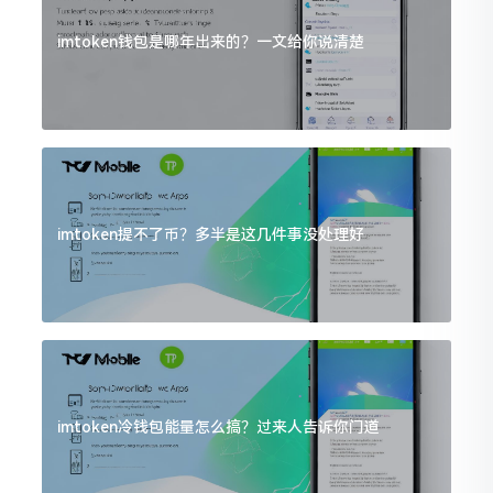
imtoken钱包是哪年出来的？一文给你说清楚
imtoken提不了币？多半是这几件事没处理好
imtoken冷钱包能量怎么搞？过来人告诉你门道