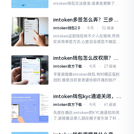
mtoken钱包无法登录,或者是更换了手
机后,资产寻觅不到,急得如同热锅之上的
蚂蚁一般。实际上
imtoken多签怎么弄？三步搞
定，资产更安全
imtoken钱包2.0
⋅
今天
⋅
32 阅读
imtoken这款钱包有不少人在使用,然而
仅采用单签方式,心里总会感觉不踏实。
要是手机不慎丢失、私钥意外泄露,那就
真如同处于全然暴露状态了。多签实际
imtoken钱包怎么改权限？老
上就是给资产增添一道保障
用户手把手教你换主人
imtoken官方下载
⋅
今天
⋅
27 阅读
手里紧握着imtoken钱包,有时确实蛮别
扭的,像是当初是老婆协助开通的账户呢,
如今想要自行掌控权力,又或者公司账户
打算更换法定代表人
imtoken钱包kyc通道关闭，你
的资产咋办？
imtoken官方下载
⋅
今天
⋅
41 阅读
先是在最近,imtoken把KYC通道给关闭
了,紧接着这事儿就在圈子里引发了轩然
大波。一大批人的第一反应是全然懵掉,
心里想着钱包它还能不能继续使用?