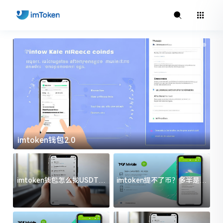
imtoken钱包2.0
i
imtoken钱包怎么找USDT地
imtoken提不了币？多半是这
址？三步搞定不踩坑
几件事没处理好