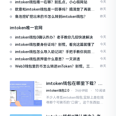
imtoken钱包唯一在哪？别乱点，小心假网站
今天
欧意和imtoken钱包是一回事吗？搞清楚了再装钱
昨天
包
鱼池挖矿挖出来的币怎么转到imtoken钱包？
昨天
imtoken唯一官网
imtoken钱包0确认咋办？老手教你几招快速解决
今天
imtoken钱包要身份证吗？别慌，看完这篇就懂了
今天
imtoken钱包怎么导入助记词？手把手教你找回资
今天
产
imtoken钱包质押是什么意思？一文讲透
今天
Web3钱包里的币怎么转进imToken？别慌，三步
昨天
搞定
imtoken钱包在哪里下载？老
手教你几招避坑
imtoken钱包2.0
⋅
34分钟前
⋅
10 阅读
不少人寻觅imtoken钱包,实际上是在找
寻那个可装币的“口袋”。这个东西如今
称作imToken,是个老资历的钱包,对以太
坊、比特币以及各类链上的代币予以支