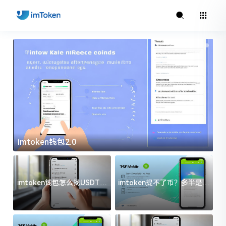
imtoken钱包2.0
i
imtoken钱包怎么找USDT地
imtoken提不了币？多半是这
址？三步搞定不踩坑
几件事没处理好