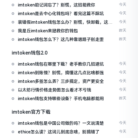
imtoken助记词忘了？别慌，这招能救你
今天
imtoken是去中心化钱包吗？看完这篇不踩坑
今天
装错假imtoken钱包怎么办？别慌，快卸载，这几
今天
招能救急
我是丘imtoken来拯救你的钱包
昨天
imtoken钱包怎么下？这几种靠谱路子别走歪
昨天
imtoken钱包2.0
imtoken钱包在哪里下载？老手教你几招避坑
今天
imtoken到账慢？别慌，搞懂这几点比啥都强
今天
imtoken多签怎么弄？三步搞定，资产更安全
今天
以太坊行情价格走势图怎么看才不亏钱
今天
imtoken钱包支持哪些设备？手机电脑都能用
昨天
imtoken官方下载
imtoken钱包是中国公司做的吗？一文说清楚
今天
ethice怎么读？这词儿到底念啥，别搞错了
今天