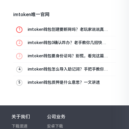
imtoken唯一官网
imtoken钱包创建要断网吗？老玩家说说真实
情况
imtoken钱包0确认咋办？老手教你几招快速
解决
imtoken钱包要身份证吗？别慌，看完这篇就
懂了
imtoken钱包怎么导入助记词？手把手教你找
回资产
imtoken钱包质押是什么意思？一文讲透
关于我们
公司业务
下载渠道
安卓下载