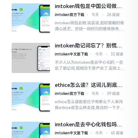
夸张了。断网创建主要是为了防范中间
imtoken钱包是中国公司做的
人攻击
吗？一文说清楚
imtoken官方下载
⋅
今天
⋅
26 阅读
imtoken钱包此物,说实话,起初接触时我
满心迷茫。历经一段时日的使用探寻,我
才渐渐揭开其面纱,明晰其实际状况。原
来,这款钱包乃中国团队打造,其创始人为
imtoken助记词忘了？别慌，
李鹏
这招能救你
imtoken中文版下载
⋅
今天
⋅
32 阅读
不少人认为imtoken是去中心化的,一旦
忘了助记词,就相当于资产没了,实际上这
笔账不能如此来算,重点在于你的设备是
否还存在。假设你的手机没丢,且一直处
ethice怎么读？这词儿到底念
于网络连接状态
啥，别搞错了
imtoken官方下载
⋅
今天
⋅
39 阅读
ethice怎么读前些日子有那么个人来问
我ethice该怎么样去读,我当时一下子就
愣住了,卡在那儿说不出话来。这个词瞅
着模样感觉像是ethics（伦理学）,不过
imtoken是去中心化钱包吗？
呢拼写方面却少了一个字母
看完这篇不踩坑
imtoken中文版下载
⋅
今天
⋅
45 阅读