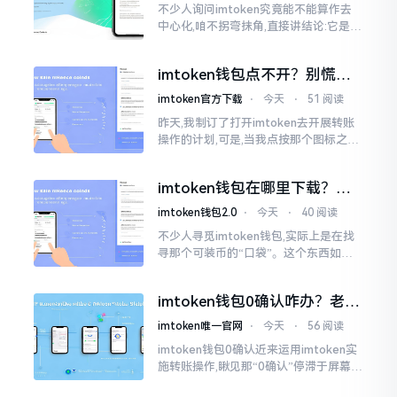
不少人询问imtoken究竟能不能算作去
中心化,咱不拐弯抹角,直接讲结论:它是一
种“不伦不类”的混合形态。私钥诚然是
由你自己掌握在手中,这点确凿无误
imtoken钱包点不开？别慌，
试试这几招
imtoken官方下载
⋅
今天
⋅
51 阅读
昨天,我制订了打开imtoken去开展转账
操作的计划,可是,当我点按那个图标之后,
屏幕就如同陷入死机状态一样,好长一段
时间都木有一丁点反应。我不住地点击
imtoken钱包在哪里下载？老
手教你几招避坑
imtoken钱包2.0
⋅
今天
⋅
40 阅读
不少人寻觅imtoken钱包,实际上是在找
寻那个可装币的“口袋”。这个东西如今
称作imToken,是个老资历的钱包,对以太
坊、比特币以及各类链上的代币予以支
imtoken钱包0确认咋办？老手
持。
教你几招快速解决
imtoken唯一官网
⋅
今天
⋅
56 阅读
imtoken钱包0确认近来运用imtoken实
施转账操作,瞅见那“0确认”停滞于屏幕之
上,内心着实颇为不是个滋味儿。此玩意