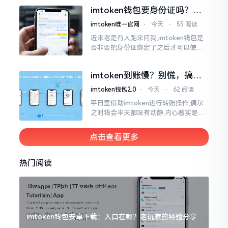
儿恰似前往银行进行排队,前方之人众多,
imtoken钱包要身份证吗？别
你仅有干巴巴等待其一途。
慌，看完这篇就懂了
imtoken唯一官网
⋅
今天
⋅
55 阅读
近来老是有人跑来问我,imtoken钱包是
否非要把身份证绑定了之后才可以使用
呢?起初阶段我也着实感到极为纳闷,随后
历经一番认真细致地琢磨，最终算是搞
imtoken到账慢？别慌，搞懂
清楚了
这几点比啥都强
imtoken钱包2.0
⋅
今天
⋅
62 阅读
平日里借助imtoken进行转账操作,偶尔
之时钱会半天都没有动静,内心着实是挺
着急的。实际上这东西到账的快慢情况,
真的并非是它独自就能决定的。区块链
点击查看更多
这个东西呢
热门阅读
imtoken钱包安卓下载：入口在哪？老玩家的经验分享