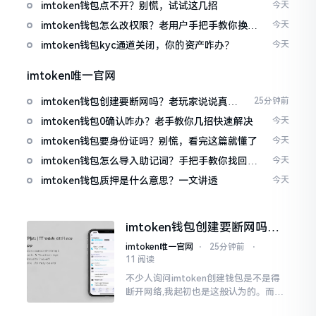
imtoken钱包点不开？别慌，试试这几招
今天
imtoken钱包怎么改权限？老用户手把手教你换主
今天
人
imtoken钱包kyc通道关闭，你的资产咋办？
今天
imtoken唯一官网
imtoken钱包创建要断网吗？老玩家说说真实
25分钟前
情况
imtoken钱包0确认咋办？老手教你几招快速解决
今天
imtoken钱包要身份证吗？别慌，看完这篇就懂了
今天
imtoken钱包怎么导入助记词？手把手教你找回资
今天
产
imtoken钱包质押是什么意思？一文讲透
今天
imtoken钱包创建要断网吗？
老玩家说说真实情况
imtoken唯一官网
⋅
25分钟前
⋅
11 阅读
不少人询问imtoken创建钱包是不是得
断开网络,我起初也是这般认为的。而后
使用了好些年才发觉,此种说法略微有些