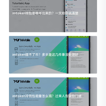
imtoken钱包是哪年出来的？一文给你说清楚
imtoken提不了币？多半是这几件事没处理好
imtoken冷钱包能量怎么搞？过来人告诉你门道