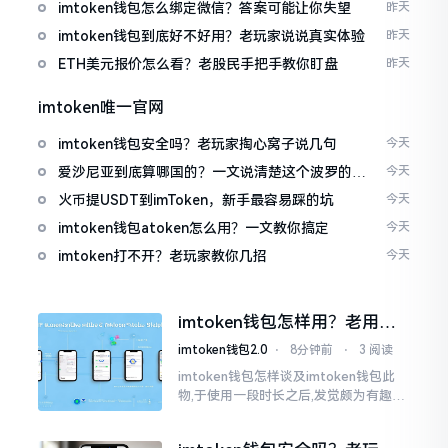
imtoken钱包怎么绑定微信？答案可能让你失望
昨天
imtoken钱包到底好不好用？老玩家说说真实体验
昨天
ETH美元报价怎么看？老股民手把手教你盯盘
昨天
imtoken唯一官网
imtoken钱包安全吗？老玩家掏心窝子说几句
今天
爱沙尼亚到底算哪国的？一文说清楚这个波罗的海
今天
小国
火币提USDT到imToken，新手最容易踩的坑
今天
imtoken钱包atoken怎么用？一文教你搞定
今天
imtoken打不开？老玩家教你几招
今天
imtoken钱包怎样用？老用户
掏心窝说几句
imtoken钱包2.0
⋅
8分钟前
⋅
3 阅读
imtoken钱包怎样谈及imtoken钱包此
物,于使用一段时长之后,发觉颇为有趣玩
味。论其好用与否,其界面着实是洁净简
易,即便新手之人亦能够迅速上手；可若