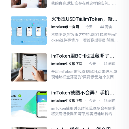
我的身旁,就切实存在着这样的实例。有
一位朋友,他的手机不小心掉落了,结果存
储于imtoken里的资产一下子全部都消
火币提USDT到imToken，新手
失得无影无踪了
最容易踩的坑
imtoken唯一官网
⋅
今天
⋅
44 阅读
不得不说,将火币之中的USDT转移至imT
oken这件事情,乍一看好像挺容易,然而在
实际去进行操作的时候,好多新手依旧会
遭遇挫折。我在币圈摸爬滚打这么多年
imToken里BCH地址藏哪了？
手把手教你找对位置
imtoken中文版下载
⋅
今天
⋅
42 阅读
开启imToken钱包,查找BCH,点击进入,发
现地址栏空荡荡的?莫要惊慌,这个东西隐
藏得极为深入。imToken默认呈现给你
的是BCH的新地址格式
imToken截图不会弄？手机这
招教你搞定
imtoken中文版下载
⋅
今天
⋅
48 阅读
imToken使用时长时间后,偶尔会有需求
将交易记录截图留存,或者把地址转给友
人查看。然而,众多刚上手的朋友并不清
楚怎样进行操作,实际上,这件事情是颇为