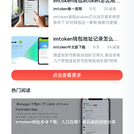
imtoken钱包atoken怎么用？
简易的
一文教你搞定
imtoken唯一官网
⋅
今天
⋅
50 阅读
imtoken钱包atoken打从玩币累积有好
些年了,针对钱包这一事物,我那可是摸得
相当透彻了然于胸了。单讲imToken而
言,使用它的人数挺多,然而到了atoken这
imtoken钱包地址记录怎么
一块儿
删？手把手教你清干净
imtoken中文版下载
⋅
今天
⋅
56 阅读
搞虚拟货币那些活动旷日持久,谁会没有
几个存放虚拟货币的钱包地址呢?然而某
些地址使用时间一长就搁置在那儿,瞅着
就让人心烦意乱。前段时间我着手整理
点击查看更多
钱包
热门阅读
imtoken钱包安卓下载：入口在哪？老玩家的经验分享