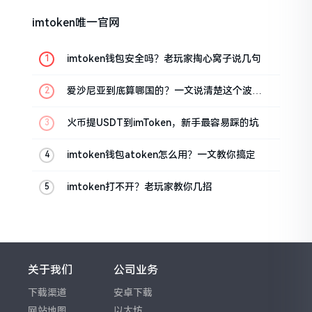
imtoken唯一官网
imtoken钱包安全吗？老玩家掏心窝子说几句
爱沙尼亚到底算哪国的？一文说清楚这个波罗
的海小国
火币提USDT到imToken，新手最容易踩的坑
imtoken钱包atoken怎么用？一文教你搞定
imtoken打不开？老玩家教你几招
关于我们
公司业务
下载渠道
安卓下载
网站地图
以太坊