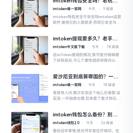
imtoken钱包安全吗？老玩家
说其不好用
掏心窝子说几句
imtoken唯一官网
⋅
今天
⋅
9 阅读
imtoken钱包安全不安全吗imtoken这款
软件,使用它的人数挺多,然而它安全与否
这个问题,可不是简单几句话就能讲明白
的。我个人用它有两年多了,这期间,我见
imtoken提现要多久？老手说
过有人用它赚到钱,每晚能安稳入睡
说真实体验
imtoken中文版下载
⋅
今天
⋅
18 阅读
这imToken提现的情况,我可是仔细琢磨
了好些辰光,今儿个索性就讲讲我内心的
真切感受。说实在的,它到底快不快,真不
太好干脆地一概而论。有的人几分钟就
爱沙尼亚到底算哪国的？一文
能成功到账
说清楚这个波罗的海小国
imtoken唯一官网
⋅
今天
⋅
18 阅读
老是有人问,爱沙尼亚这个地儿归谁管,说
实话,一开始我也懵,后来查了查才明白,爱
沙尼亚是个独立国家,不属别的国家,它在
波罗的海东边，和俄罗斯隔海相望,对面
imtoken钱包怎么备份？别等
就是芬兰。
丢了才后悔
imtoken钱包2.0
⋅
今天
⋅
24 阅读
备份这件事情,绝对并非是在吓唬你。在