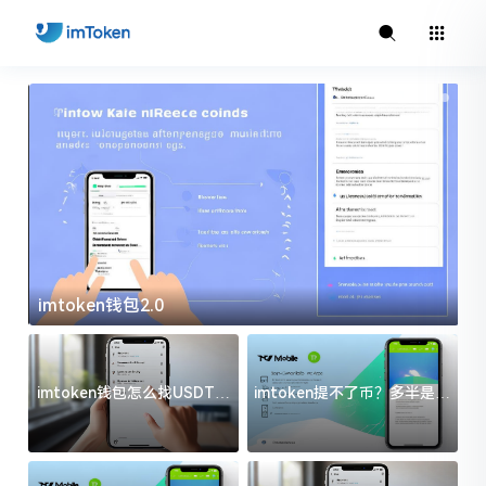
imtoken钱包2.0
i
imtoken钱包怎么找USDT地
imtoken提不了币？多半是这
址？三步搞定不踩坑
几件事没处理好