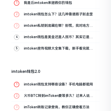
我是丘imtoken来拯救你的钱包
imtoken钱包怎么下？这几种靠谱路子别走歪
imtoken私钥到底藏在哪？别慌，找对地方才
安心
imtoken钱包是美金还是人民币？其实它是个
“多面手”
imtoken宣传视频大全集下载，新手看完就懂
怎么用
imtoken钱包2.0
imtoken钱包支持哪些设备？手机电脑都能用
火币BTC转到imToken要等多久？过来人说说
真实情况
imToken转账记录查询，教你正确查看方法