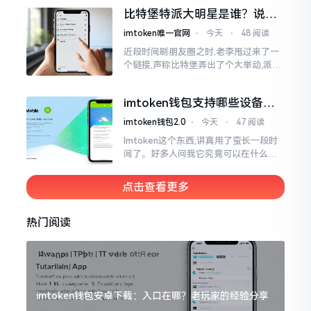
一母体渊源所致的关联。而后随着时间
比特堡特派大明星是谁？说实
推移才逐渐明晰
话，我真没搞明白
imtoken唯一官网
⋅
今天
⋅
48 阅读
近段时间刷朋友圈之时,老李甩过来了一
个链接,声称比特堡弄出了个大举动,派遣
了个不知什么样明星前来站台。我点击
进入查看,哎呀不得了,满屏幕都是“重
imtoken钱包支持哪些设备？
磅”、“首发”、“独家”
手机电脑都能用
imtoken钱包2.0
⋅
今天
⋅
47 阅读
Imtoken这个东西,讲真用了蛮长一段时
间了。好多人问我它究竟可以在什么设
备上运行,今天就来谈谈这个事情。从手
机这一介面来说,iOS系统跟安卓系统都
点击查看更多
给予支持
热门阅读
imtoken钱包安卓下载：入口在哪？老玩家的经验分享