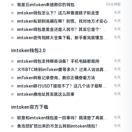
我是丘imtoken来拯救你的钱包
55分钟前
imtoken钱包怎么下？这几种靠谱路子别走歪
今天
imtoken私钥到底藏在哪？别慌，找对地方才安心
今天
imtoken钱包是美金还是人民币？其实它是个“多
今天
面手”
imtoken宣传视频大全集下载，新手看完就懂怎么
今天
用
imtoken钱包2.0
imtoken钱包支持哪些设备？手机电脑都能用
今天
火币BTC转到imToken要等多久？过来人说说真实
今天
情况
imToken转账记录查询，教你正确查看方法
今天
imtoken银行USDT提现不了？这几个法子能帮你
今天
搞定
imtoken换地址其实就这么回事
今天
imtoken官方下载
欧意和imtoken钱包是一回事吗？搞清楚了再装钱
今天
包
鱼池挖矿挖出来的币怎么转到imtoken钱包？
今天