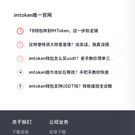
imtoken唯一官网
TB钱包转到IMToken，这一步别走错
比特堡特派大明星是谁？说实话，我真没搞明
白
imtoken钱包怎么买usdt？老手教你简单三步
搞定
imtoken提币地址在哪找？手把手教你快速查
看
imtoken钱包支持USDT吗？转账提现全攻略
关于我们
公司业务
下载渠道
安卓下载