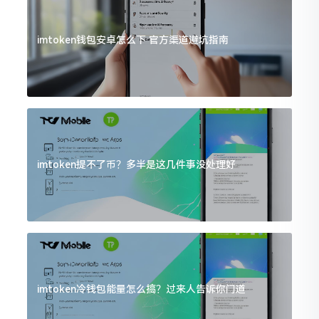
imtoken钱包安卓怎么下 官方渠道避坑指南
imtoken提不了币？多半是这几件事没处理好
imtoken冷钱包能量怎么搞？过来人告诉你门道