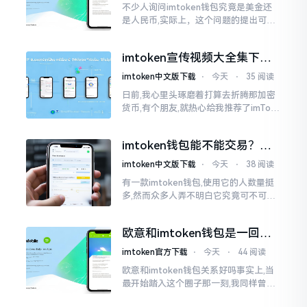
不少人询问imtoken钱包究竟是美金还
是人民币,实际上，这个问题的提出可谓
是有些“外行人”的意味了。imtoken根本
就不会去发行属于自身的货币,它仅仅是
imtoken宣传视频大全集下
一个“钱包”而已
载，新手看完就懂怎么用
imtoken中文版下载
⋅
今天
⋅
35 阅读
日前,我心里头琢磨着打算去折腾那加密
货币,有个朋友,就热心给我推荐了imTok
en,还着重讲这可是个老资格的钱包哩。
之后,我去到网上搜索了一番,嘿
imtoken钱包能不能交易？一
文说清楚
imtoken中文版下载
⋅
今天
⋅
38 阅读
有一款imtoken钱包,使用它的人数量挺
多,然而众多人弄不明白它究竟可不可以
进行交易。说实话,此问题问得很实在。
钱包和交易所原本就是不同的事物,像是
欧意和imtoken钱包是一回事
存钱罐与菜市场那般
吗？搞清楚了再装钱包
imtoken官方下载
⋅
今天
⋅
44 阅读
欧意和imtoken钱包关系好吗事实上,当
最开始踏入这个圈子那一刻,我同样曾因
这两者之名而陷入困惑,觉得好似有着同