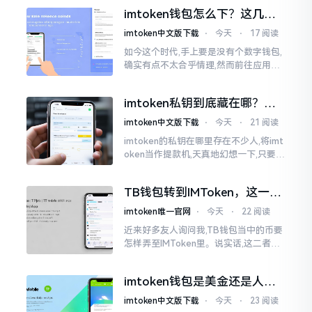
然绿得人心慌慌。众多人手中紧握着一
imtoken钱包怎么下？这几种
堆币
靠谱路子别走歪
imtoken中文版下载
⋅
今天
⋅
17 阅读
如今这个时代,手上要是没有个数字钱包,
确实有点不太合乎情理,然而前往应用商
店搜索“imtoken”,呈现出来的结果各式
各样,实在是让人头疼不已。有些看起来
imtoken私钥到底藏在哪？别
似乎相似
慌，找对地方才安心
imtoken中文版下载
⋅
今天
⋅
21 阅读
imtoken的私钥在哪里存在不少人,将imt
oken当作提款机,天真地幻想一下,只要把
密码输入进去了事情就会顺顺利利的。
然而,实际并不如此
TB钱包转到IMToken，这一步
别走错
imtoken唯一官网
⋅
今天
⋅
22 阅读
近来好多友人询问我,TB钱包当中的币要
怎样弄至IMToken里。说实话,这二者皆
是钱包,并无什么高低贵贱之分,然而在操
作方面的确得细致些。好多人转着转着
imtoken钱包是美金还是人民
就迷糊了
币？其实它是个“多面手”
imtoken中文版下载
⋅
今天
⋅
23 阅读