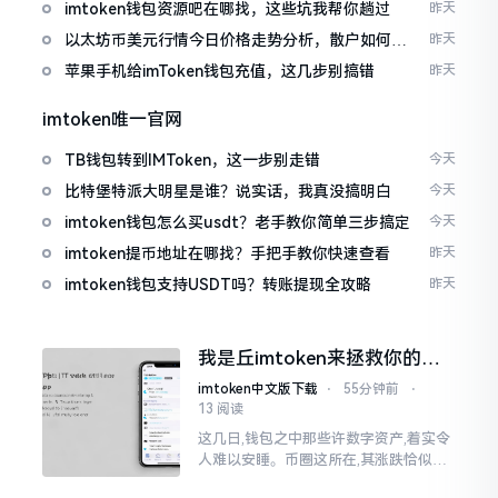
imtoken钱包资源吧在哪找，这些坑我帮你趟过
昨天
以太坊币美元行情今日价格走势分析，散户如何避
昨天
免追涨杀跌被套牢
苹果手机给imToken钱包充值，这几步别搞错
昨天
imtoken唯一官网
TB钱包转到IMToken，这一步别走错
今天
比特堡特派大明星是谁？说实话，我真没搞明白
今天
imtoken钱包怎么买usdt？老手教你简单三步搞定
今天
imtoken提币地址在哪找？手把手教你快速查看
昨天
imtoken钱包支持USDT吗？转账提现全攻略
昨天
我是丘imtoken来拯救你的钱
包
imtoken中文版下载
⋅
55分钟前
⋅
13 阅读
这几日,钱包之中那些许数字资产,着实令
人难以安睡。币圈这所在,其涨跌恰似翻
书那般迅速,昨日尚呈飘红之态，今日已