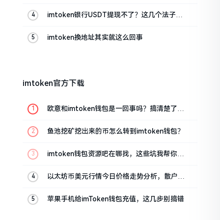
imtoken银行USDT提现不了？这几个法子能
帮你搞定
imtoken换地址其实就这么回事
imtoken官方下载
欧意和imtoken钱包是一回事吗？搞清楚了再
装钱包
鱼池挖矿挖出来的币怎么转到imtoken钱包？
imtoken钱包资源吧在哪找，这些坑我帮你趟
过
以太坊币美元行情今日价格走势分析，散户如
何避免追涨杀跌被套牢
苹果手机给imToken钱包充值，这几步别搞错