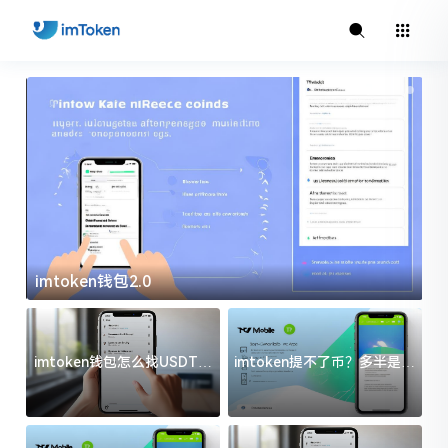
imtoken钱包2.0
i
imtoken钱包怎么找USDT地
imtoken提不了币？多半是这
址？三步搞定不踩坑
几件事没处理好