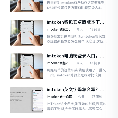
近来在对imtoken有所动作之际察觉到,
此物在位置权限方面有时着实令人心生
烦闷之感。开启app之际提示定位出现故
障情况,致使我呈现出一脸茫然不知所措
imtoken钱包安卓版版本下载
的模样
安装教程
imtoken钱包2.0
⋅
今天
⋅
43 阅读
好多朋友近来向我打听,imtoken钱包安
卓版最新版本要怎么操作,说实话,这玩意
儿要是熟练掌握了,还挺方便的。我用它
都快两年了,从1.8版本一直跟到现在的2.
imtoken电脑端登录入口，地
0版本
址在这里
imtoken钱包2.0
⋅
今天
⋅
43 阅读
历经玩币的这些年头,钱包使用了一批又
一批。imtoken算得上是相对比较便于
使用的，在手机上运用起来没有问题,然
而有时想要就着大屏幕瞧瞧资产状况,那
imtoken英文字母怎么写？正
就得去寻觅电脑端的入口。
确拼写看这里
imtoken唯一官网
⋅
今天
⋅
47 阅读
imToken这个名字,刚开始的时候,我真的
是犯了迷糊,完全不晓得大小写要怎么去
处置。在网络上搜寻了一阵后,发觉各种