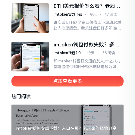
各样的写法都有,有的写成IMTOKEN
ETH美元报价怎么看？老股民
手把手教你盯盘
imtoken官方下载
⋅
今天
⋅
47 阅读
说实话,ETH这个东西价格上下波动,瞅着
让人心里疲惫。我关注盘口好多年,瞧见
好多人询问“eth美元报价”,实际上重点并
非价格自身,而是你怎样去看待、如何做
imtoken钱包付款失败？多半
判断。
是这几个原因闹的
imtoken钱包2.0
⋅
今天
⋅
58 阅读
和imtoken钱包打交道的友人,十之八九
都遭遇过付款时卡顿不流畅这颇为闹心
的状况。转账持续许久毫无反应,亦或是
直接弹出红色字体显示报错,情形令人焦
点击查看更多
急得连连跺脚。实际上讲
热门阅读
imtoken钱包安卓下载：入口在哪？老玩家的经验分享