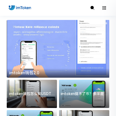
imtoken钱包2.0
i
imtoken钱包怎么找USDT地
imtoken提不了币？多半是这
址？三步搞定不踩坑
几件事没处理好