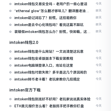
imtoken钱包交易安全吗 - 老用户的一些心里话
今天
“ethereal glow”怎么翻才够味儿？翻译圈老油条
昨天
的私房话
imtoken助记词忘了？别慌，这招能救你
昨天
imtoken是去中心化钱包吗？看完这篇不踩坑
昨天
装错假imtoken钱包怎么办？别慌，快卸载，这几
昨天
招能救急
imtoken钱包2.0
imtoken钱包是什么网站？一文说清楚这玩意
今天
imtoken钱包安卓版版本下载安装教程
今天
imtoken电脑端登录入口，地址在这里
今天
imtoken钱包付款失败？多半是这几个原因闹的
今天
imtoken转币老卡着？老玩家教你几招搞定
今天
imtoken官方下载
imtoken钱包到底好不好用？老玩家说说真实体验
今天
ETH美元报价怎么看？老股民手把手教你盯盘
今天