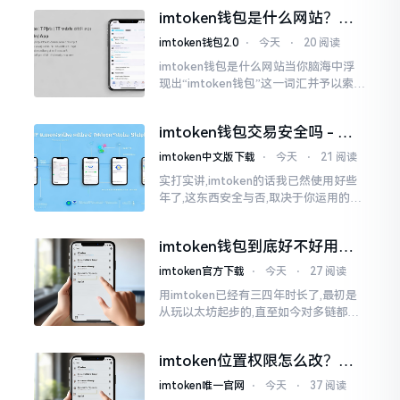
些日子碰到了这样的事,当他满心忐忑地
imtoken钱包是什么网站？一
打开钱包查看时
文说清楚这玩意
imtoken钱包2.0
⋅
今天
⋅
20 阅读
imtoken钱包是什么网站当你脑海中浮
现出“imtoken钱包”这一词汇并予以索求
之时,内心所想往往不外乎“此物究竟是何
种平台”。事实上,初次听闻imtoken之际,
imtoken钱包交易安全吗 - 老
我也曾短暂错愕
用户的一些心里话
imtoken中文版下载
⋅
今天
⋅
21 阅读
实打实讲,imtoken的话我已然使用好些
年了,这东西安全与否,取决于你运用的方
式。钱包自身不存在问题,然而众多人之
所以失败,在于贪图便宜以及偷懒。我目
imtoken钱包到底好不好用？
睹过非常多的人
老玩家说说真实体验
imtoken官方下载
⋅
今天
⋅
27 阅读
用imtoken已经有三四年时长了,最初是
从玩以太坊起步的,直至如今对多链都有
涉及,也可算是个老使用者了,讲真，imto
ken这玩意儿就好像一个数字钱袋子
imtoken位置权限怎么改？手
把手教你搞定
imtoken唯一官网
⋅
今天
⋅
37 阅读