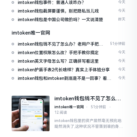
imtoken钱包事件：普通人该咋办？
今天
imtoken钱包截屏要谨慎，别把隐私当儿戏
今天
imtoken钱包是中国公司做的吗？一文说清楚
昨天
imtoken唯一官网
imtoken钱包钱不见了怎么办？老用户手把手
51分钟前
教你找回
imtoken位置权限怎么改？手把手教你搞定
今天
imtoken英文字母怎么写？正确拼写看这里
今天
imtoken护盾手表2代长啥样？真实上手体验分享
今天
imtoken钱包和imtoken到底是不是一回事？看完
今天
就懂了
imtoken钱包钱不见了怎么
办？老用户手把手教你找回
imtoken唯一官网
⋅
51分钟前
⋅
12 阅读
imtoken钱包里的资产居然毫无预兆地
陡然消失了,这种状况不管落到谁的身上,
只怕都会心急如焚。我有个朋友就在前