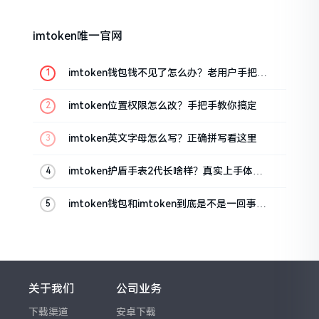
imtoken唯一官网
imtoken钱包钱不见了怎么办？老用户手把手
教你找回
imtoken位置权限怎么改？手把手教你搞定
imtoken英文字母怎么写？正确拼写看这里
imtoken护盾手表2代长啥样？真实上手体验
分享
imtoken钱包和imtoken到底是不是一回事？
看完就懂了
关于我们
公司业务
下载渠道
安卓下载