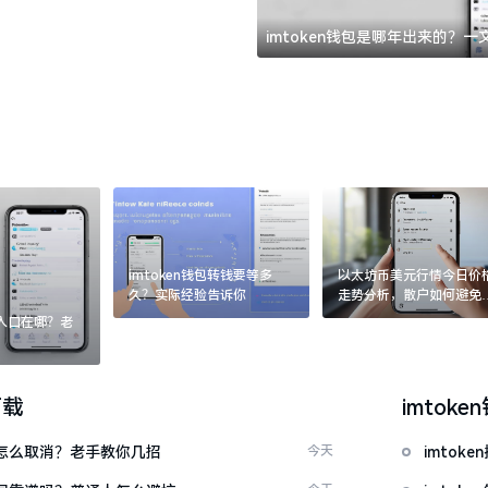
imtoken钱包是哪年出来的？
imtoken钱包转钱要等多
以太坊币美元行情今日价
久？实际经验告诉你
走势分析，散户如何避免
涨杀跌被套牢
：入口在哪？老
下载
imtoke
代付怎么取消？老手教你几招
今天
imtok