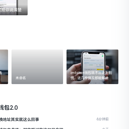
一文给你说清楚
格
imtoken钱包转不出去？别
追
未命名
慌，这几种情况都能解决
n钱包2.0
en换地址其实就这么回事
6分钟前