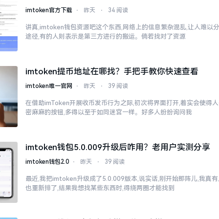
imtoken官方下载
⋅
昨天
⋅
34 阅读
讲真,imtoken钱包资源吧这个东西,网络上的信息繁杂混乱,让人难
途径,有的人则表示是第三方进行的搬运。倘若找对了资源
imtoken提币地址在哪找？手把手教你快速查看
imtoken唯一官网
⋅
昨天
⋅
39 阅读
在借助imToken开展收币发币行为之际,初次将界面打开,着实会使得
密麻麻的按钮,多得以至于如同迷宫一样。好多人纷纷询问我
imtoken钱包5.0.009升级后咋用？老用户实测分享
imtoken钱包2.0
⋅
昨天
⋅
39 阅读
最近,我把imtoken升级成了5.0.009版本,说实话,刚开始那阵儿,我
也重新排了,结果我想找某些东西时,得绕两圈才能找到