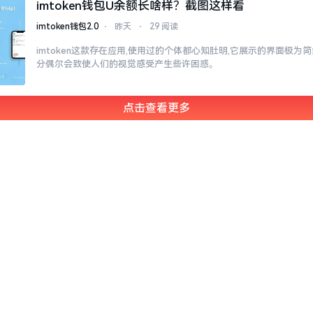
imtoken钱包U余额长啥样？截图这样看
imtoken钱包2.0
⋅
昨天
⋅
29 阅读
imtoken这款存在应用,使用过的个体都心知肚明,它展示的界面极为
分偶尔会致使人们的视觉感受产生些许困惑。
点击查看更多