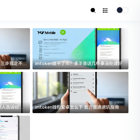
址？三步搞定不踩
imtoken提不了币？多半是这几件事没处理好
i
过来人告诉你门
imtoken钱包安卓怎么下 官方渠道避坑指南