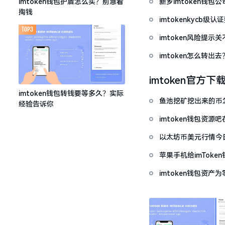
新乡imtoken钱
imtoken钱包护盾怎么买？别急着
掏钱
imtokenkycb级认
TOP3
imtoken风险提
imtoken怎么转出
imtoken官方下
imtoken钱包转钱要等多久？实际
鱼池挖矿挖出来的币怎
经验告诉你
imtoken钱包资
以太坊币美元行情今
套牢
苹果手机给imTok
imtoken钱包资