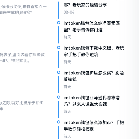
哪？老玩家的经验分享
换头像那般简便,唯有直接点一
词来生成的,通俗讲
08-04
imtoken钱包怎么纯净买卖匹
配？老手告诉你门道
前天
imtoken钱包下载中文版，老玩
家手把手教你避坑
子钱袋子,里面装着你那些数
吊胆、神经紧绷。
前天
imtoken钱包护盾怎么买？别急
着掏钱
前天
imtoken钱包亚马逊代购靠谱
之际,就好比投身于抽奖
吗？过来人说说大实话
年
前天
imtoken钱包怎么添加币？手把
手教你轻松搞定
前天