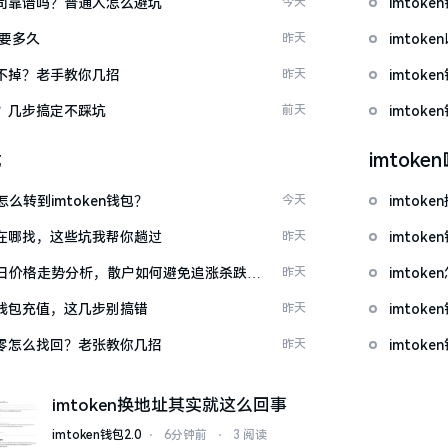
包公司靠谱吗？普通人怎么避坑
今天
imto
证要多久
昨天
imto
示关不掉？老手教你几招
昨天
imtok
去？几步搞定不踩坑
前天
imtok
载
imtok
么转到imtoken钱包？
今天
imto
源吧在哪找，这些坑我帮你趟过
昨天
imtok
日价格走势分析，散户如何避免追涨杀跌被
昨天
imto
en钱包充值，这几步别搞错
昨天
imto
产为零怎么找回？老张教你几招
昨天
imto
imtoken换地址其实就这么回事
imtoken钱包2.0
⋅
6分钟前
⋅
3 阅读