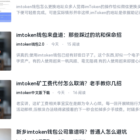
imtoken钱包怎么更换地址众多人觉得imToken的操作恰似微信更
下便可轻易完成。可是实际情形并非这样,imToken的地址是依据助记
imtoken钱包来盘道：那些踩过的坑和保命招
imtoken钱包2.0
⋅
今天
⋅
15 阅读
讲真的,使用imtoken钱包已经有好些日子了。这个东西,好似一个电
字资产。有的人使用起来一帆风顺、毫无阻碍,有的人使用起来却提心
imtoken矿工费代付怎么取消？老手教你几招
imtoken中文版下载
⋅
今天
⋅
16 阅读
老实讲，这矿工费相关事宜实在是颇为令人心烦。每一回开展转账行为
活动那样,压根没办法晓得紧接着的下一秒会扣掉多少手续费。时隔多
新乡imtoken钱包公司靠谱吗？普通人怎么避坑