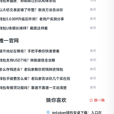
ken钱包来盘道：那些踩过的坑和保命招
今天
ken以太坊交易发错了咋整？取消方法告诉你
昨天
en钱包5.0.009升级后咋用？老用户实测分享
昨天
en钱包U余额长啥样？截图这样看
昨天
en唯一官网
ken提币地址在哪找？手把手教你快速查看
昨天
en钱包支持USDT吗？转账提现全攻略
昨天
ken怎么存钱进去？老玩家教你把钱转进钱包
昨天
ken钱包手续费怎么省？老玩家告诉你几个实在招
昨天
ken钱包有借贷功能吗？靠谱不靠谱一文说清楚
昨天
猜你喜欢
换一换
imtoken钱包安卓下载：入口在