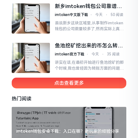
得紧接着的下一秒会扣掉多少手续费。
新乡imtoken钱包公司靠谱
时隔多年
吗？普通人怎么避坑
imtoken中文版下载
⋅
今天
⋅
50 阅读
虽说新乡这块区域里,从事制作imtoken
钱包的公司数量较多了,然而实际上真正
值得信赖靠谱的却没几个。友人先前寻
觅过一家公司,表示那家公司声称能够给
鱼池挖矿挖出来的币怎么转到
予协助进行操作的
imtoken钱包？
imtoken官方下载
⋅
今天
⋅
35 阅读
讲实在话,在最初开始进行鱼池挖矿的那
个时候,我也曾经因为转账方面的问题而
被卡住了好多次。挖出来的矿币堆积在
了鱼池账户之中,看起来的确让人感觉颇
点击查看更多
为畅快
热门阅读
imtoken钱包安卓下载：入口在哪？老玩家的经验分享