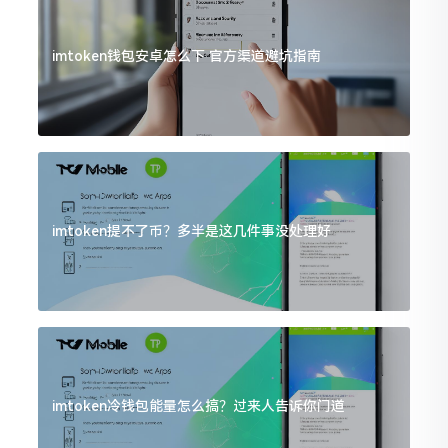
imtoken钱包安卓怎么下 官方渠道避坑指南
imtoken提不了币？多半是这几件事没处理好
imtoken冷钱包能量怎么搞？过来人告诉你门道