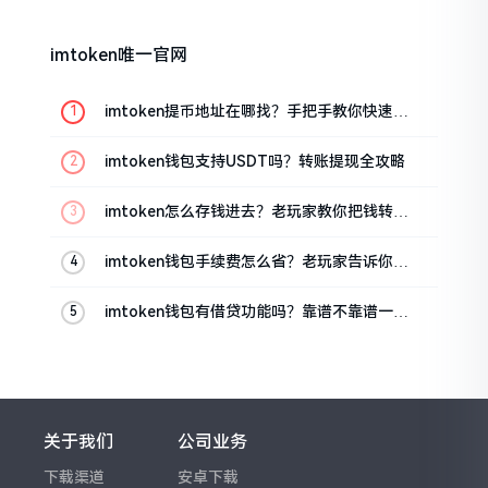
imtoken唯一官网
imtoken提币地址在哪找？手把手教你快速查
看
imtoken钱包支持USDT吗？转账提现全攻略
imtoken怎么存钱进去？老玩家教你把钱转进
钱包
imtoken钱包手续费怎么省？老玩家告诉你几
个实在招
imtoken钱包有借贷功能吗？靠谱不靠谱一文
说清楚
关于我们
公司业务
下载渠道
安卓下载