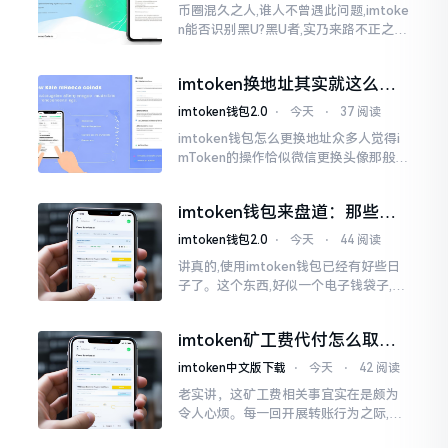
币圈混久之人,谁人不曾遇此问题,imtoke
n能否识别黑U?黑U者,实乃来路不正之钱
耳,或涉诈骗关联某一些,或有洗钱相关某
一类,诸多之人害怕收黑U致己惹于麻烦
imtoken换地址其实就这么回
事
imtoken钱包2.0
⋅
今天
⋅
37 阅读
imtoken钱包怎么更换地址众多人觉得i
mToken的操作恰似微信更换头像那般简
便,唯有直接点一下便可轻易完成。可是
实际情形并非这样,imToken的地址是依
imtoken钱包来盘道：那些踩
据助记词来生成的,通俗讲
过的坑和保命招
imtoken钱包2.0
⋅
今天
⋅
44 阅读
讲真的,使用imtoken钱包已经有好些日
子了。这个东西,好似一个电子钱袋子,里
面装着你那些数字资产。有的人使用起
来一帆风顺、毫无阻碍,有的人使用起来
imtoken矿工费代付怎么取
却提心吊胆、神经紧绷。
消？老手教你几招
imtoken中文版下载
⋅
今天
⋅
42 阅读
老实讲，这矿工费相关事宜实在是颇为
令人心烦。每一回开展转账行为之际,就
好比投身于抽奖活动那样,压根没办法晓