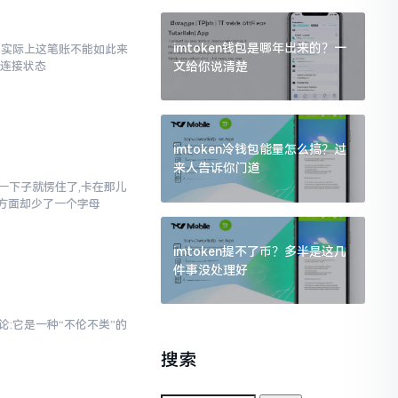
imtoken钱包是哪年出来的？一
了,实际上这笔账不能如此来
文给你说清楚
络连接状态
imtoken冷钱包能量怎么搞？过
来人告诉你门道
当时一下子就愣住了,卡在那儿
写方面却少了一个字母
imtoken提不了币？多半是这几
件事没处理好
论:它是一种“不伦不类”的
搜索