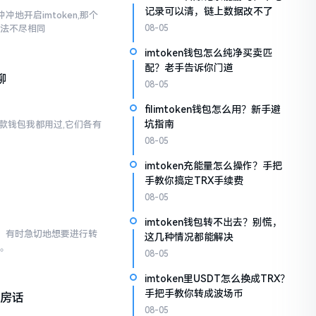
记录可以清，链上数据改不了
地开启imtoken,那个
说法不尽相同
08-05
imtoken钱包怎么纯净买卖匹
配？老手告诉你门道
聊
08-05
filimtoken钱包怎么用？新手避
坑指南
两款钱包我都用过,它们各有
08-05
imtoken充能量怎么操作？手把
手教你搞定TRX手续费
08-05
imtoken钱包转不出去？别慌，
已。有时急切地想要进行转
这几种情况都能解决
点。
08-05
imtoken里USDT怎么换成TRX？
手把手教你转成波场币
私房话
08-05