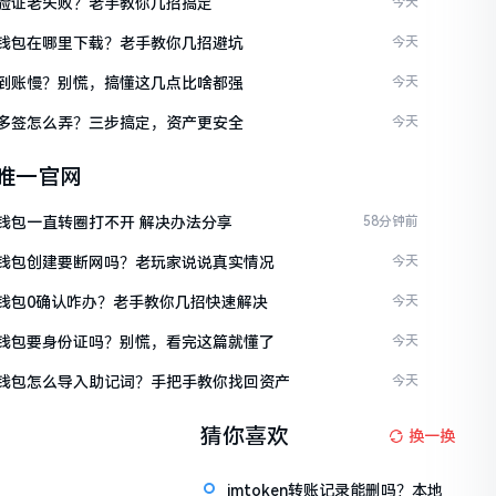
ken验证老失败？老手教你几招搞定
今天
ken钱包在哪里下载？老手教你几招避坑
今天
ken到账慢？别慌，搞懂这几点比啥都强
今天
ken多签怎么弄？三步搞定，资产更安全
今天
en唯一官网
en钱包一直转圈打不开 解决办法分享
58分钟前
ken钱包创建要断网吗？老玩家说说真实情况
今天
ken钱包0确认咋办？老手教你几招快速解决
今天
ken钱包要身份证吗？别慌，看完这篇就懂了
今天
ken钱包怎么导入助记词？手把手教你找回资产
今天
猜你喜欢
换一换
imtoken转账记录能删吗？本地