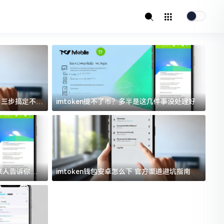
址？三步搞定不踩
imtoken提不了币？多半是这几件事没处理好
i
过来人告诉你门
imtoken钱包安卓怎么下 官方渠道避坑指南