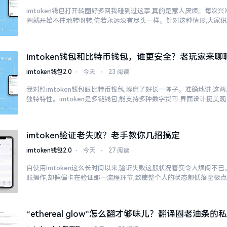
imtoken钱包打开转圈好多回我碰到过这事,真的是惹人厌烦。每次兴冲冲
圈就开始不住地转呀转,仿若永远没有尽头一样。针对这种情形,大家
imtoken钱包和比特币钱包，谁更安全？老玩家来聊
imtoken钱包2.0
⋅
今天
⋅
23 阅读
我对照imtoken钱包跟比特币钱包,琢磨了好长一阵子。准确地讲,这
独特特性。imtoken是多链钱包,能支持多种数字货币,界面设计挺美观
imtoken验证老失败？老手教你几招搞定
imtoken钱包2.0
⋅
今天
⋅
27 阅读
自使用imtoken这么长时间以来,验证失败这般状况着实令人烦闷不
账操作,却偏偏卡在验证那一流程环节,致使整个人的状态都低落至极
“ethereal glow”怎么翻才够味儿？翻译圈老油条的