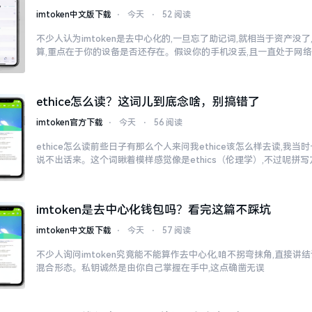
imtoken中文版下载
⋅
今天
⋅
52 阅读
不少人认为imtoken是去中心化的,一旦忘了助记词,就相当于资产没
算,重点在于你的设备是否还存在。假设你的手机没丢,且一直处于网
ethice怎么读？这词儿到底念啥，别搞错了
imtoken官方下载
⋅
今天
⋅
56 阅读
ethice怎么读前些日子有那么个人来问我ethice该怎么样去读,我
说不出话来。这个词瞅着模样感觉像是ethics（伦理学）,不过呢拼
imtoken是去中心化钱包吗？看完这篇不踩坑
imtoken中文版下载
⋅
今天
⋅
57 阅读
不少人询问imtoken究竟能不能算作去中心化,咱不拐弯抹角,直接讲结
混合形态。私钥诚然是由你自己掌握在手中,这点确凿无误