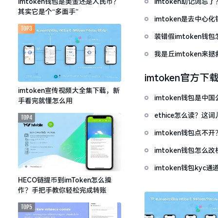
imtoken助记词
imtoken钱包是美金还是人民币？
其实它是个“多面手”
imtoken是去中
TOP3
装错假imtoken
我是丘imtoken来
imtoken官方下
imtoken宣传视频大全集下载，新
imtoken钱包是
手看完就懂怎么用
ethice怎么读？
TOP4
imtoken钱包点
imtoken钱包怎
imtoken钱包ky
HECO链提币到imToken怎么操
作？手把手教你轻松完成转账
TOP5