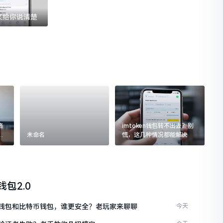
一文给你说清楚
格
imtoken钱包转不出去？别
追
未命名
慌，这几种情况都能解决
n钱包2.0
ken钱包和比特币钱包，谁更安全？老玩家来聊聊
今天