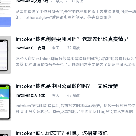
imtoken中文版下载
⋅
今天
⋅
31 阅读
从事翻译这个工作时间长了,最害怕遇到那种看上去觉得眼熟,可是一
汇。“etherealglow”就是很典型的例子。你去查阅词典
imtoken钱包创建要断网吗？老玩家说说真实情况
imtoken唯一官网
⋅
今天
⋅
35 阅读
不少人询问imtoken创建钱包是不是得断开网络,我起初也是这般认
发觉,此种说法略微有些夸张了。断网创建主要是为了防范中间人攻击
imtoken钱包是中国公司做的吗？一文说清楚
imtoken官方下载
⋅
今天
⋅
45 阅读
imtoken钱包此物,说实话,起初接触时我满心迷茫。历经一段时日的
纱,明晰其实际状况。原来,这款钱包乃中国团队打造,其创始人为李鹏
imtoken助记词忘了？别慌，这招能救你