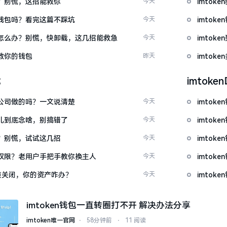
忘了？别慌，这招能救你
今天
imto
心化钱包吗？看完这篇不踩坑
今天
imto
钱包怎么办？别慌，快卸载，这几招能救急
今天
imto
拯救你的钱包
昨天
imto
载
imtok
中国公司做的吗？一文说清楚
今天
imtok
这词儿到底念啥，别搞错了
今天
imto
不开？别慌，试试这几招
今天
imto
么改权限？老用户手把手教你换主人
今天
imto
c通道关闭，你的资产咋办？
今天
imto
imtoken钱包一直转圈打不开 解决办法分享
imtoken唯一官网
⋅
58分钟前
⋅
11 阅读