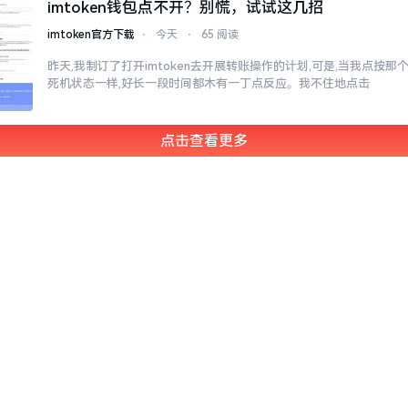
imtoken钱包点不开？别慌，试试这几招
imtoken官方下载
⋅
今天
⋅
65 阅读
昨天,我制订了打开imtoken去开展转账操作的计划,可是,当我点按
死机状态一样,好长一段时间都木有一丁点反应。我不住地点击
点击查看更多