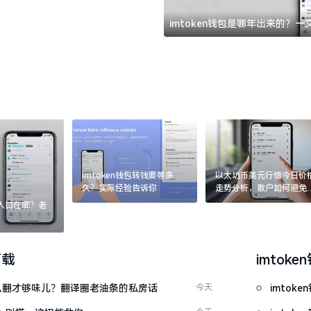
imtoken钱包是哪年出来的？
imtoken钱包转钱要等多
以太坊币美元行情今日价
久？实际经验告诉你
走势分析，散户如何避免
涨杀跌被套牢
：入口在哪？老
下载
imtoke
ow”怎么翻才够味儿？翻译圈老油条的私房话
今天
imto