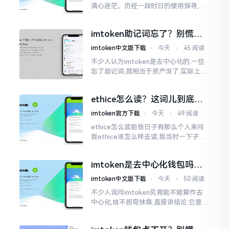
满心迷茫。历经一段时日的使用探寻,我
才渐渐揭开其面纱,明晰其实际状况。原
来,这款钱包乃中国团队打造,其创始人为
imtoken助记词忘了？别慌，
李鹏
这招能救你
imtoken中文版下载
⋅
今天
⋅
45 阅读
不少人认为imtoken是去中心化的,一旦
忘了助记词,就相当于资产没了,实际上这
笔账不能如此来算,重点在于你的设备是
否还存在。假设你的手机没丢,且一直处
ethice怎么读？这词儿到底念
于网络连接状态
啥，别搞错了
imtoken官方下载
⋅
今天
⋅
49 阅读
ethice怎么读前些日子有那么个人来问
我ethice该怎么样去读,我当时一下子就
愣住了,卡在那儿说不出话来。这个词瞅
着模样感觉像是ethics（伦理学）,不过
imtoken是去中心化钱包吗？
呢拼写方面却少了一个字母
看完这篇不踩坑
imtoken中文版下载
⋅
今天
⋅
50 阅读
不少人询问imtoken究竟能不能算作去
中心化,咱不拐弯抹角,直接讲结论:它是一
种“不伦不类”的混合形态。私钥诚然是
由你自己掌握在手中,这点确凿无误