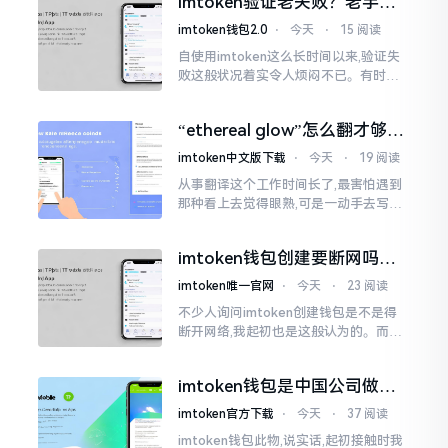
imtoken验证老失败？老手教
挺美观
你几招搞定
imtoken钱包2.0
⋅
今天
⋅
15 阅读
自使用imtoken这么长时间以来,验证失
败这般状况着实令人烦闷不已。有时急
切地想要进行转账操作,却偏偏卡在验证
那一流程环节,致使整个人的状态都低落
“ethereal glow”怎么翻才够味
至极点。
儿？翻译圈老油条的私房话
imtoken中文版下载
⋅
今天
⋅
19 阅读
从事翻译这个工作时间长了,最害怕遇到
那种看上去觉得眼熟,可是一动手去写就
毫无头绪的词汇。“etherealglow”就是
很典型的例子。你去查阅词典
imtoken钱包创建要断网吗？
老玩家说说真实情况
imtoken唯一官网
⋅
今天
⋅
23 阅读
不少人询问imtoken创建钱包是不是得
断开网络,我起初也是这般认为的。而后
使用了好些年才发觉,此种说法略微有些
夸张了。断网创建主要是为了防范中间
imtoken钱包是中国公司做的
人攻击
吗？一文说清楚
imtoken官方下载
⋅
今天
⋅
37 阅读
imtoken钱包此物,说实话,起初接触时我