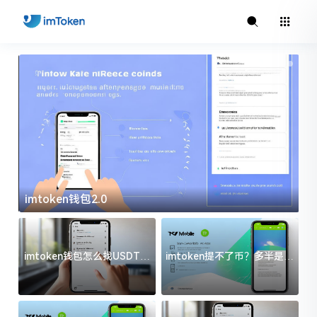
imtoken钱包2.0
i
imtoken钱包怎么找USDT地
imtoken提不了币？多半是这
址？三步搞定不踩坑
几件事没处理好