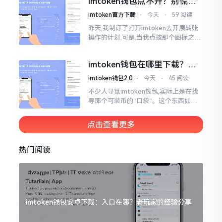
imtoken钱包点不开？别慌，
试试这几招
imtoken官方下载
⋅
今天
⋅
59 阅读
昨天,我制订了打开imtoken去开展转账
操作的计划,可是,当我点按那个图标之后,
屏幕就如同陷入死机状态一样,好长一段
时间都木有一丁点反应。我不住地点击
imtoken钱包在哪里下载？老
手教你几招避坑
imtoken钱包2.0
⋅
今天
⋅
45 阅读
不少人寻觅imtoken钱包,实际上是在找
寻那个可装币的“口袋”。这个东西如今
称作imToken,是个老资历的钱包,对以太
坊、比特币以及各类链上的代币予以支
点击查看更多
持。
热门阅读
imtoken钱包安卓下载：入口在哪？老玩家的经验分享