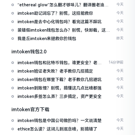
“ethereal glow”怎么翻才够味儿？翻译圈老油条
今天
的私房话
imtoken助记词忘了？别慌，这招能救你
今天
imtoken是去中心化钱包吗？看完这篇不踩坑
今天
装错假imtoken钱包怎么办？别慌，快卸载，这几
今天
招能救急
我是丘imtoken来拯救你的钱包
昨天
imtoken钱包2.0
imtoken钱包和比特币钱包，谁更安全？老玩
14分钟前
家来聊聊
imtoken验证老失败？老手教你几招搞定
今天
imtoken钱包在哪里下载？老手教你几招避坑
今天
imtoken到账慢？别慌，搞懂这几点比啥都强
今天
imtoken多签怎么弄？三步搞定，资产更安全
今天
imtoken官方下载
imtoken钱包是中国公司做的吗？一文说清楚
今天
ethice怎么读？这词儿到底念啥，别搞错了
今天