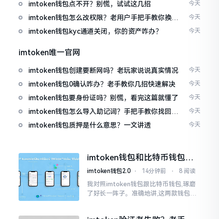
imtoken钱包点不开？别慌，试试这几招
今天
imtoken钱包怎么改权限？老用户手把手教你换主
今天
人
imtoken钱包kyc通道关闭，你的资产咋办？
今天
imtoken唯一官网
imtoken钱包创建要断网吗？老玩家说说真实情况
今天
imtoken钱包0确认咋办？老手教你几招快速解决
今天
imtoken钱包要身份证吗？别慌，看完这篇就懂了
今天
imtoken钱包怎么导入助记词？手把手教你找回资
今天
产
imtoken钱包质押是什么意思？一文讲透
今天
imtoken钱包和比特币钱包，
谁更安全？老玩家来聊聊
imtoken钱包2.0
⋅
14分钟前
⋅
8 阅读
我对照imtoken钱包跟比特币钱包,琢磨
了好长一阵子。准确地讲,这两款钱包我
都用过,它们各有独特特性。imtoken是
多链钱包,能支持多种数字货币,界面设计