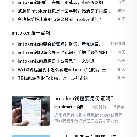
imtoken钱包唯一在哪？别乱点，小心假网站
今天
欧意和imtoken钱包是一回事吗？搞清楚了再装钱
昨天
包
鱼池挖矿挖出来的币怎么转到imtoken钱包？
昨天
imtoken唯一官网
imtoken钱包要身份证吗？别慌，看完这篇就
16分钟前
懂了
imtoken钱包怎么导入助记词？手把手教你找回资
今天
产
imtoken钱包质押是什么意思？一文讲透
今天
Web3钱包里的币怎么转进imToken？别慌，三步
昨天
搞定
TB钱包转到IMToken，这一步别走错
昨天
imtoken钱包要身份证吗？别
慌，看完这篇就懂了
imtoken唯一官网
⋅
16分钟前
⋅
5 阅读
近来老是有人跑来问我,imtoken钱包是
否非要把身份证绑定了之后才可以使用
呢?起初阶段我也着实感到极为纳闷,随后
历经一番认真细致地琢磨，最终算是搞