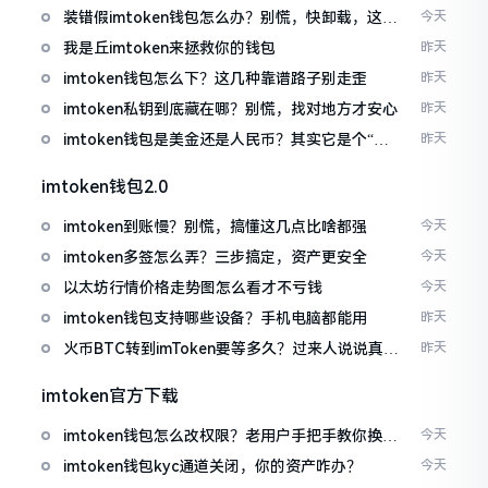
装错假imtoken钱包怎么办？别慌，快卸载，这几
今天
招能救急
我是丘imtoken来拯救你的钱包
昨天
imtoken钱包怎么下？这几种靠谱路子别走歪
昨天
imtoken私钥到底藏在哪？别慌，找对地方才安心
昨天
imtoken钱包是美金还是人民币？其实它是个“多
昨天
面手”
imtoken钱包2.0
imtoken到账慢？别慌，搞懂这几点比啥都强
今天
imtoken多签怎么弄？三步搞定，资产更安全
今天
以太坊行情价格走势图怎么看才不亏钱
今天
imtoken钱包支持哪些设备？手机电脑都能用
昨天
火币BTC转到imToken要等多久？过来人说说真实
昨天
情况
imtoken官方下载
imtoken钱包怎么改权限？老用户手把手教你换主
今天
人
imtoken钱包kyc通道关闭，你的资产咋办？
今天