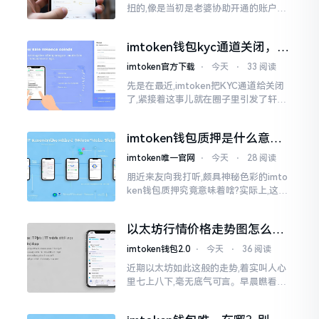
扭的,像是当初是老婆协助开通的账户呢,
如今想要自行掌控权力,又或者公司账户
打算更换法定代表人
imtoken钱包kyc通道关闭，你
的资产咋办？
imtoken官方下载
⋅
今天
⋅
33 阅读
先是在最近,imtoken把KYC通道给关闭
了,紧接着这事儿就在圈子里引发了轩然
大波。一大批人的第一反应是全然懵掉,
心里想着钱包它还能不能继续使用?
imtoken钱包质押是什么意
思？一文讲透
imtoken唯一官网
⋅
今天
⋅
28 阅读
朋近来友向我打听,颇具神秘色彩的imto
ken钱包质押究竟意味着啥?实际上,这一
过程的本质也就是,你把手中原来有的币
交付安排给协议展开特殊处理
以太坊行情价格走势图怎么看
才不亏钱
imtoken钱包2.0
⋅
今天
⋅
36 阅读
近期以太坊如此这般的走势,着实叫人心
里七上八下,毫无底气可言。早晨瞧看之
际还是一片通红之色,展现出良好的态势,
然而到了下午,那颜色刹那间就改变了,绿