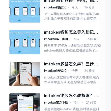
imtoken到账慢？别慌，搞懂
清楚了
这几点比啥都强
imtoken钱包2.0
⋅
今天
⋅
16 阅读
平日里借助imtoken进行转账操作,偶尔
之时钱会半天都没有动静,内心着实是挺
着急的。实际上这东西到账的快慢情况,
真的并非是它独自就能决定的。区块链
imtoken钱包怎么导入助记
这个东西呢
词？手把手教你找回资产
imtoken唯一官网
⋅
今天
⋅
16 阅读
近些日子,好多友人通过私信联系我,言说i
mtoken钱包无法登录,或者是更换了手
机后,资产寻觅不到,急得如同热锅之上的
蚂蚁一般。实际上
imtoken多签怎么弄？三步搞
定，资产更安全
imtoken钱包2.0
⋅
今天
⋅
24 阅读
imtoken这款钱包有不少人在使用,然而
仅采用单签方式,心里总会感觉不踏实。
要是手机不慎丢失、私钥意外泄露,那就
真如同处于全然暴露状态了。多签实际
imtoken钱包怎么改权限？老
上就是给资产增添一道保障
用户手把手教你换主人
imtoken官方下载
⋅
今天
⋅
21 阅读
手里紧握着imtoken钱包,有时确实蛮别