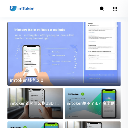
imtoken钱包2.0
i
imtoken钱包怎么找USDT地
imtoken提不了币？多半是这
址？三步搞定不踩坑
几件事没处理好