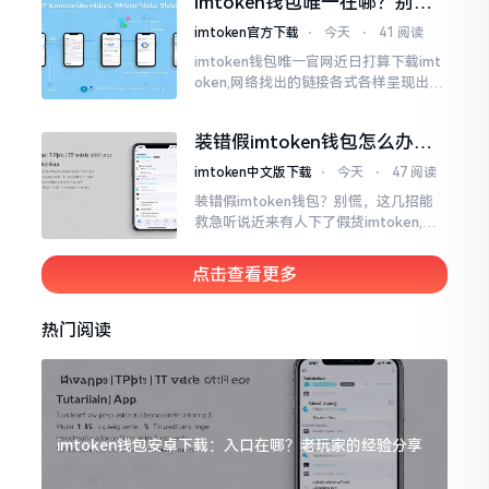
imtoken钱包唯一在哪？别乱
得让人心里直冒慌意。
点，小心假网站
imtoken官方下载
⋅
今天
⋅
41 阅读
imtoken钱包唯一官网近日打算下载imt
oken,网络找出的链接各式各样呈现出乱
糟糟的状态,瞅着都好像是那么一股正确
的样子,然而真的敢于点击一下吗?内心一
装错假imtoken钱包怎么办？
直忐忑不安。我折腾了好些日子
别慌，快卸载，这几招能救急
imtoken中文版下载
⋅
今天
⋅
47 阅读
装错假imtoken钱包？别慌，这几招能
救急听说近来有人下了假货imtoken,心
里必然怦怦一跳。这事物看起来如真品
一式,图标、名字皆仿得极像,然而其中全
点击查看更多
是陷阱。
热门阅读
imtoken钱包安卓下载：入口在哪？老玩家的经验分享