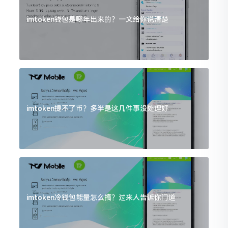
imtoken钱包是哪年出来的？一文给你说清楚
imtoken提不了币？多半是这几件事没处理好
imtoken冷钱包能量怎么搞？过来人告诉你门道