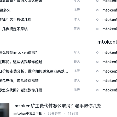
包公司靠谱吗？普通人怎么避坑
今天
imtok
证要多久
昨天
imtok
示关不掉？老手教你几招
昨天
imto
去？几步搞定不踩坑
前天
imto
载
imtok
么转到imtoken钱包？
今天
imto
源吧在哪找，这些坑我帮你趟过
昨天
imtok
日价格走势分析，散户如何避免追涨杀跌被
昨天
imto
en钱包充值，这几步别搞错
昨天
imto
产为零怎么找回？老张教你几招
昨天
imto
imtoken矿工费代付怎么取消？老手教你几招
imtoken中文版下载
⋅
55分钟前
⋅
11 阅读