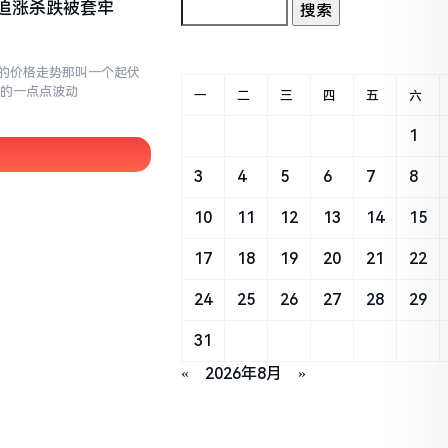
追涨杀跌被套牢
的价格走势那叫一个起伏
现的一点点波动
一
二
三
四
五
六
1
3
4
5
6
7
8
10
11
12
13
14
15
17
18
19
20
21
22
24
25
26
27
28
29
31
«
2026年8月
»