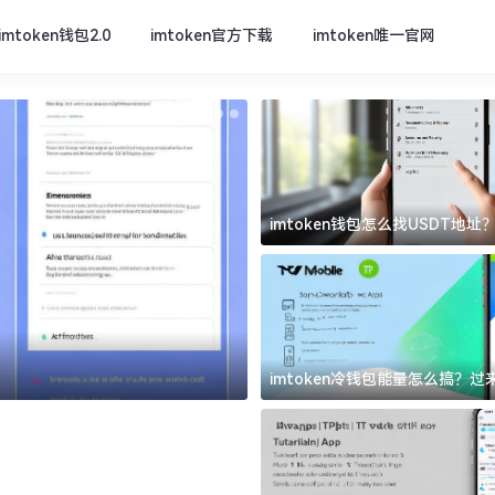
imtoken钱包2.0
imtoken官方下载
imtoken唯一官网
imtoken钱包怎么找USDT地
坑
imtoken官方下载
imtoken冷钱包能量怎么搞？
道