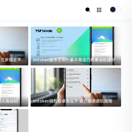
址？三步搞定不踩
imtoken提不了币？多半是这几件事没处理好
i
过来人告诉你门
imtoken钱包安卓怎么下 官方渠道避坑指南