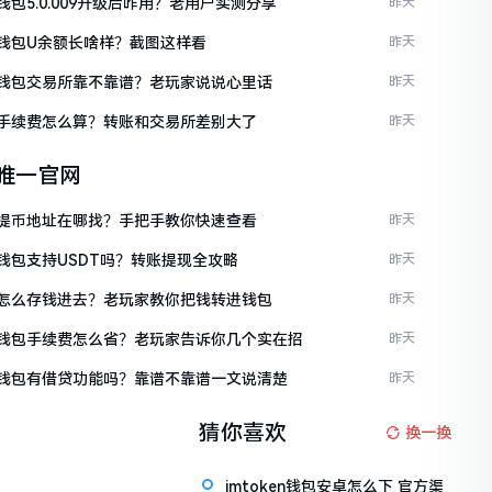
en钱包5.0.009升级后咋用？老用户实测分享
昨天
en钱包U余额长啥样？截图这样看
昨天
ken钱包交易所靠不靠谱？老玩家说说心里话
昨天
ken手续费怎么算？转账和交易所差别大了
昨天
en唯一官网
ken提币地址在哪找？手把手教你快速查看
昨天
en钱包支持USDT吗？转账提现全攻略
昨天
ken怎么存钱进去？老玩家教你把钱转进钱包
昨天
ken钱包手续费怎么省？老玩家告诉你几个实在招
昨天
ken钱包有借贷功能吗？靠谱不靠谱一文说清楚
昨天
猜你喜欢
换一换
imtoken钱包安卓怎么下 官方渠