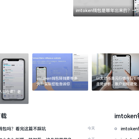
imtoken钱包是哪年出来的？
imtoken钱包转钱要等多
以太坊币美元行情今日价
久？实际经验告诉你
走势分析，散户如何避免
涨杀跌被套牢
：入口在哪？老
下载
imtoke
心化钱包吗？看完这篇不踩坑
今天
imto