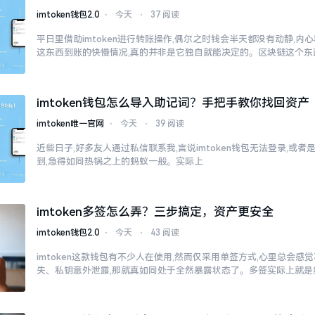
imtoken钱包2.0
⋅
今天
⋅
37 阅读
平日里借助imtoken进行转账操作,偶尔之时钱会半天都没有动静,
这东西到账的快慢情况,真的并非是它独自就能决定的。区块链这个东
imtoken钱包怎么导入助记词？手把手教你找回资产
imtoken唯一官网
⋅
今天
⋅
39 阅读
近些日子,好多友人通过私信联系我,言说imtoken钱包无法登录,或
到,急得如同热锅之上的蚂蚁一般。实际上
imtoken多签怎么弄？三步搞定，资产更安全
imtoken钱包2.0
⋅
今天
⋅
43 阅读
imtoken这款钱包有不少人在使用,然而仅采用单签方式,心里总会
失、私钥意外泄露,那就真如同处于全然暴露状态了。多签实际上就是