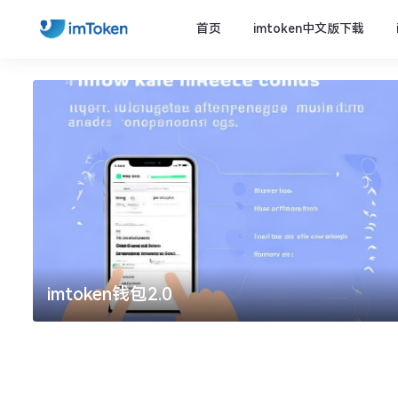
首页
imtoken中文版下载
imtoken钱包2.0