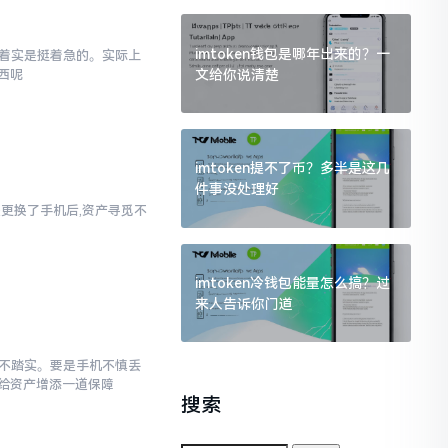
imtoken钱包是哪年出来的？一
内心着实是挺着急的。实际上
文给你说清楚
西呢
imtoken提不了币？多半是这几
件事没处理好
者是更换了手机后,资产寻觅不
imtoken冷钱包能量怎么搞？过
来人告诉你门道
感觉不踏实。要是手机不慎丢
给资产增添一道保障
搜索