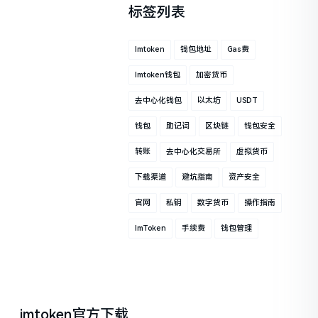
标签列表
Imtoken
钱包地址
Gas费
Imtoken钱包
加密货币
去中心化钱包
以太坊
USDT
钱包
助记词
区块链
钱包安全
转账
去中心化交易所
虚拟货币
下载渠道
避坑指南
资产安全
官网
私钥
数字货币
操作指南
ImToken
手续费
钱包管理
imtoken官方下载