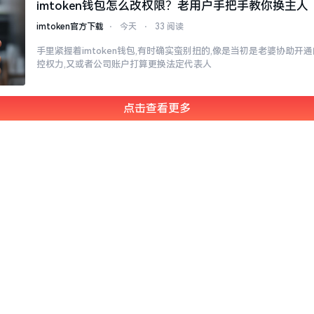
imtoken钱包怎么改权限？老用户手把手教你换主人
imtoken官方下载
⋅
今天
⋅
33 阅读
手里紧握着imtoken钱包,有时确实蛮别扭的,像是当初是老婆协助开
控权力,又或者公司账户打算更换法定代表人
点击查看更多