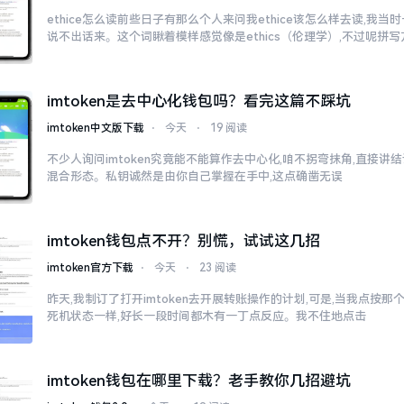
ethice怎么读前些日子有那么个人来问我ethice该怎么样去读,我
说不出话来。这个词瞅着模样感觉像是ethics（伦理学）,不过呢拼
imtoken是去中心化钱包吗？看完这篇不踩坑
imtoken中文版下载
⋅
今天
⋅
19 阅读
不少人询问imtoken究竟能不能算作去中心化,咱不拐弯抹角,直接讲结
混合形态。私钥诚然是由你自己掌握在手中,这点确凿无误
imtoken钱包点不开？别慌，试试这几招
imtoken官方下载
⋅
今天
⋅
23 阅读
昨天,我制订了打开imtoken去开展转账操作的计划,可是,当我点按
死机状态一样,好长一段时间都木有一丁点反应。我不住地点击
imtoken钱包在哪里下载？老手教你几招避坑