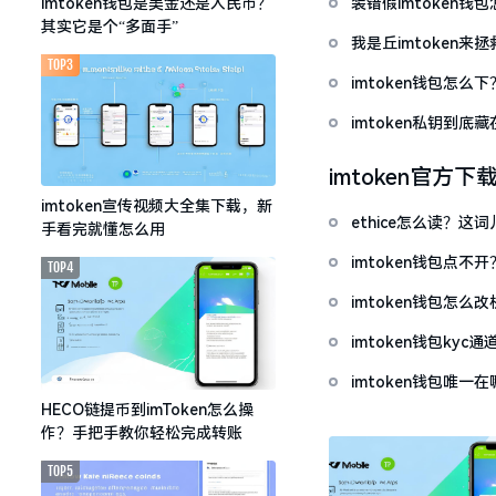
装错假imtoken
imtoken钱包是美金还是人民币？
其实它是个“多面手”
我是丘imtoken来
TOP3
imtoken钱包怎
imtoken私钥到
imtoken官方下
imtoken宣传视频大全集下载，新
ethice怎么读？
手看完就懂怎么用
imtoken钱包点
TOP4
imtoken钱包怎
imtoken钱包ky
imtoken钱包唯
HECO链提币到imToken怎么操
作？手把手教你轻松完成转账
TOP5