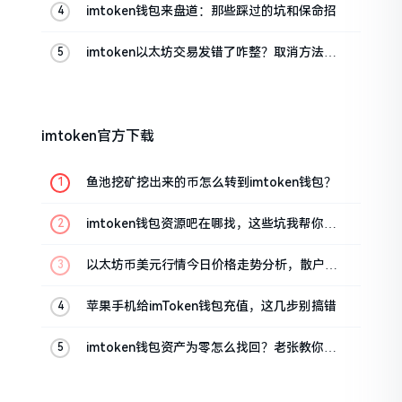
imtoken钱包来盘道：那些踩过的坑和保命招
imtoken以太坊交易发错了咋整？取消方法告
诉你
imtoken官方下载
鱼池挖矿挖出来的币怎么转到imtoken钱包？
imtoken钱包资源吧在哪找，这些坑我帮你趟
过
以太坊币美元行情今日价格走势分析，散户如
何避免追涨杀跌被套牢
苹果手机给imToken钱包充值，这几步别搞错
imtoken钱包资产为零怎么找回？老张教你几
招