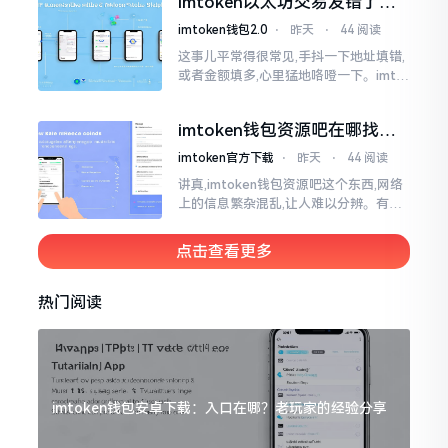
imtoken以太坊交易发错了咋
为畅快
整？取消方法告诉你
imtoken钱包2.0
⋅
昨天
⋅
44 阅读
这事儿平常得很常见,手抖一下地址填错,
或者金额填多,心里猛地咯噔一下。imto
ken里的以太坊那交易,本质乃是一锤子
买卖啊,一旦提交到区块链之上
imtoken钱包资源吧在哪找，
这些坑我帮你趟过
imtoken官方下载
⋅
昨天
⋅
44 阅读
讲真,imtoken钱包资源吧这个东西,网络
上的信息繁杂混乱,让人难以分辨。有的
人声称那是官方途径,有的人则表示是第
三方进行的搬运。倘若找对了资源
点击查看更多
热门阅读
imtoken钱包安卓下载：入口在哪？老玩家的经验分享