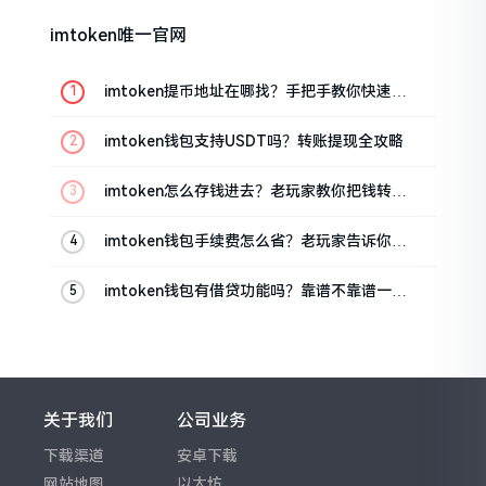
imtoken唯一官网
imtoken提币地址在哪找？手把手教你快速查
看
imtoken钱包支持USDT吗？转账提现全攻略
imtoken怎么存钱进去？老玩家教你把钱转进
钱包
imtoken钱包手续费怎么省？老玩家告诉你几
个实在招
imtoken钱包有借贷功能吗？靠谱不靠谱一文
说清楚
关于我们
公司业务
下载渠道
安卓下载
网站地图
以太坊