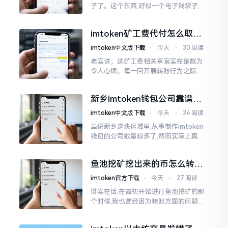
子了。这个东西,好似一个电子钱袋子,里
面装着你那些数字资产。有的人使用起
来一帆风顺、毫无阻碍,有的人使用起来
imtoken矿工费代付怎么取
却提心吊胆、神经紧绷。
消？老手教你几招
imtoken中文版下载
⋅
今天
⋅
30 阅读
老实讲，这矿工费相关事宜实在是颇为
令人心烦。每一回开展转账行为之际,就
好比投身于抽奖活动那样,压根没办法晓
得紧接着的下一秒会扣掉多少手续费。
新乡imtoken钱包公司靠谱
时隔多年
吗？普通人怎么避坑
imtoken中文版下载
⋅
今天
⋅
34 阅读
虽说新乡这块区域里,从事制作imtoken
钱包的公司数量较多了,然而实际上真正
值得信赖靠谱的却没几个。友人先前寻
觅过一家公司,表示那家公司声称能够给
鱼池挖矿挖出来的币怎么转到
予协助进行操作的
imtoken钱包？
imtoken官方下载
⋅
今天
⋅
27 阅读
讲实在话,在最初开始进行鱼池挖矿的那
个时候,我也曾经因为转账方面的问题而
被卡住了好多次。挖出来的矿币堆积在
了鱼池账户之中,看起来的确让人感觉颇