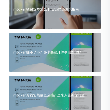
imtoken钱包安卓怎么下 官方渠道避坑指南
imtoken提不了币？多半是这几件事没处理好
imtoken冷钱包能量怎么搞？过来人告诉你门道