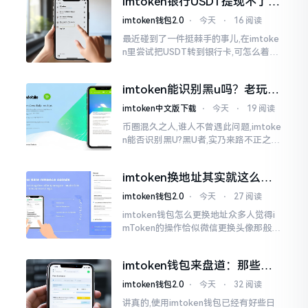
imtoken银行USDT提现不了？
我也疑惑过一阵子
这几个法子能帮你搞定
imtoken钱包2.0
⋅
今天
⋅
16 阅读
最近碰到了一件挺棘手的事儿,在imtoke
n里尝试把USDT转到银行卡,可怎么着都
没法成功提现,可以想见,其间是经历了一
阵子的颠折与腾磨。没想到前前后后这
imtoken能识别黑u吗？老玩家
么时长
告诉你真相
imtoken中文版下载
⋅
今天
⋅
19 阅读
币圈混久之人,谁人不曾遇此问题,imtoke
n能否识别黑U?黑U者,实乃来路不正之钱
耳,或涉诈骗关联某一些,或有洗钱相关某
一类,诸多之人害怕收黑U致己惹于麻烦
imtoken换地址其实就这么回
事
imtoken钱包2.0
⋅
今天
⋅
27 阅读
imtoken钱包怎么更换地址众多人觉得i
mToken的操作恰似微信更换头像那般简
便,唯有直接点一下便可轻易完成。可是
实际情形并非这样,imToken的地址是依
imtoken钱包来盘道：那些踩
据助记词来生成的,通俗讲
过的坑和保命招
imtoken钱包2.0
⋅
今天
⋅
32 阅读
讲真的,使用imtoken钱包已经有好些日