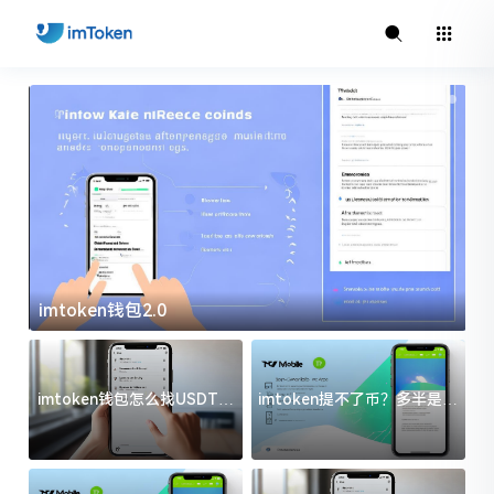
imtoken钱包2.0
i
imtoken钱包怎么找USDT地
imtoken提不了币？多半是这
址？三步搞定不踩坑
几件事没处理好