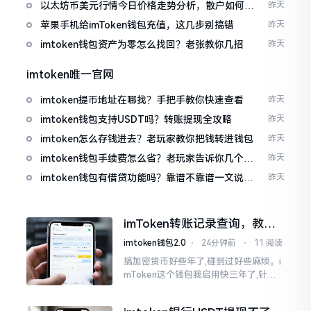
以太坊币美元行情今日价格走势分析，散户如何避
昨天
免追涨杀跌被套牢
苹果手机给imToken钱包充值，这几步别搞错
昨天
imtoken钱包资产为零怎么找回？老张教你几招
昨天
imtoken唯一官网
imtoken提币地址在哪找？手把手教你快速查看
昨天
imtoken钱包支持USDT吗？转账提现全攻略
昨天
imtoken怎么存钱进去？老玩家教你把钱转进钱包
昨天
imtoken钱包手续费怎么省？老玩家告诉你几个实
昨天
在招
imtoken钱包有借贷功能吗？靠谱不靠谱一文说清
昨天
楚
imToken转账记录查询，教你
正确查看方法
imtoken钱包2.0
⋅
24分钟前
⋅
11 阅读
搞加密货币好些年了,碰到过好些麻烦。i
mToken这个钱包我启用快三年了,针对
转账记录查询这事儿,老是有人前来咨询
官网位置在哪儿。事实上,最初接触之际