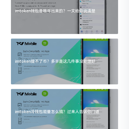
imtoken钱包是哪年出来的？一文给你说清楚
imtoken提不了币？多半是这几件事没处理好
imtoken冷钱包能量怎么搞？过来人告诉你门道