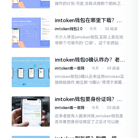
操作的计划,可是,当我点按那个图标之后,
屏幕就如同陷入死机状态一样,好长一段
时间都木有一丁点反应。我不住地点击
imtoken钱包在哪里下载？老
手教你几招避坑
imtoken钱包2.0
⋅
今天
⋅
36 阅读
不少人寻觅imtoken钱包,实际上是在找
寻那个可装币的“口袋”。这个东西如今
称作imToken,是个老资历的钱包,对以太
坊、比特币以及各类链上的代币予以支
imtoken钱包0确认咋办？老手
持。
教你几招快速解决
imtoken唯一官网
⋅
今天
⋅
49 阅读
imtoken钱包0确认近来运用imtoken实
施转账操作,瞅见那“0确认”停滞于屏幕之
上,内心着实颇为不是个滋味儿。此玩意
儿恰似前往银行进行排队,前方之人众多,
imtoken钱包要身份证吗？别
你仅有干巴巴等待其一途。
慌，看完这篇就懂了
imtoken唯一官网
⋅
今天
⋅
50 阅读
近来老是有人跑来问我,imtoken钱包是
否非要把身份证绑定了之后才可以使用
呢?起初阶段我也着实感到极为纳闷,随后
历经一番认真细致地琢磨，最终算是搞