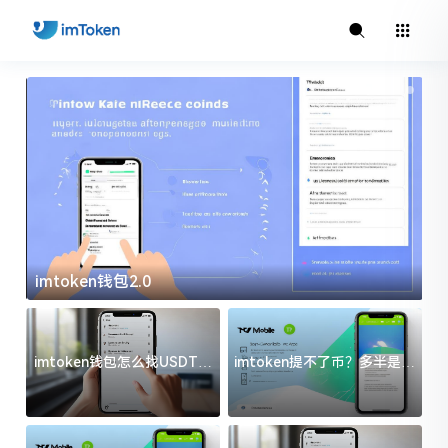
imtoken钱包2.0
i
imtoken钱包怎么找USDT地
imtoken提不了币？多半是这
址？三步搞定不踩坑
几件事没处理好