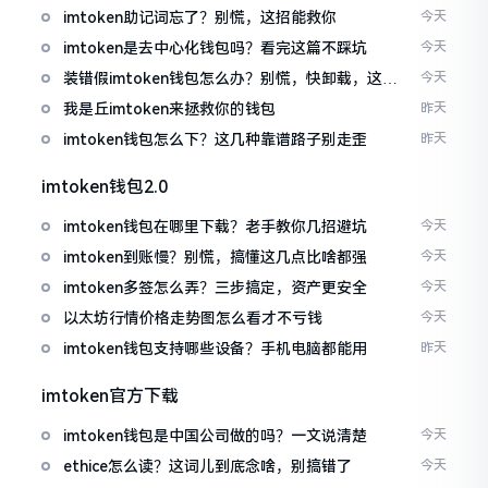
imtoken助记词忘了？别慌，这招能救你
今天
imtoken是去中心化钱包吗？看完这篇不踩坑
今天
装错假imtoken钱包怎么办？别慌，快卸载，这几
今天
招能救急
我是丘imtoken来拯救你的钱包
昨天
imtoken钱包怎么下？这几种靠谱路子别走歪
昨天
imtoken钱包2.0
imtoken钱包在哪里下载？老手教你几招避坑
今天
imtoken到账慢？别慌，搞懂这几点比啥都强
今天
imtoken多签怎么弄？三步搞定，资产更安全
今天
以太坊行情价格走势图怎么看才不亏钱
今天
imtoken钱包支持哪些设备？手机电脑都能用
昨天
imtoken官方下载
imtoken钱包是中国公司做的吗？一文说清楚
今天
ethice怎么读？这词儿到底念啥，别搞错了
今天