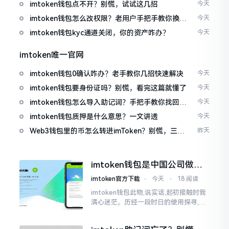
imtoken钱包点不开？别慌，试试这几招
今天
imtoken钱包怎么改权限？老用户手把手教你换主
今天
人
imtoken钱包kyc通道关闭，你的资产咋办？
今天
imtoken唯一官网
imtoken钱包0确认咋办？老手教你几招快速解决
今天
imtoken钱包要身份证吗？别慌，看完这篇就懂了
今天
imtoken钱包怎么导入助记词？手把手教你找回资
今天
产
imtoken钱包质押是什么意思？一文讲透
今天
Web3钱包里的币怎么转进imToken？别慌，三步
昨天
搞定
imtoken钱包是中国公司做的
吗？一文说清楚
imtoken官方下载
⋅
今天
⋅
18 阅读
imtoken钱包此物,说实话,起初接触时我
满心迷茫。历经一段时日的使用探寻,我
才渐渐揭开其面纱,明晰其实际状况。原
来,这款钱包乃中国团队打造,其创始人为