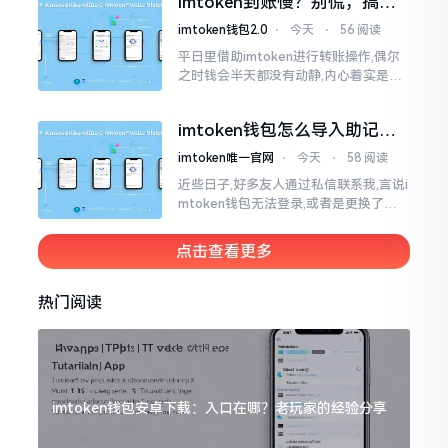
imtoken到账慢？别慌，搞懂
清楚了
这几点比啥都强
imtoken钱包2.0
⋅
今天
⋅
56 阅读
平日里借助imtoken进行转账操作,偶尔
之时钱会半天都没有动静,内心着实是挺
着急的。实际上这东西到账的快慢情况,
真的并非是它独自就能决定的。区块链
imtoken钱包怎么导入助记
这个东西呢
词？手把手教你找回资产
imtoken唯一官网
⋅
今天
⋅
58 阅读
近些日子,好多友人通过私信联系我,言说i
mtoken钱包无法登录,或者是更换了手
机后,资产寻觅不到,急得如同热锅之上的
蚂蚁一般。实际上
点击查看更多
热门阅读
imtoken钱包安卓下载：入口在哪？老玩家的经验分享