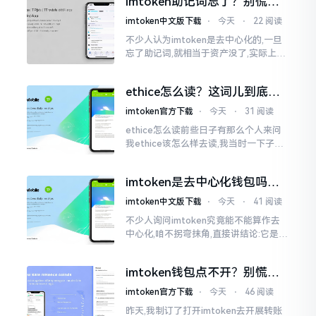
imtoken助记词忘了？别慌，
李鹏
这招能救你
imtoken中文版下载
⋅
今天
⋅
22 阅读
不少人认为imtoken是去中心化的,一旦
忘了助记词,就相当于资产没了,实际上这
笔账不能如此来算,重点在于你的设备是
否还存在。假设你的手机没丢,且一直处
ethice怎么读？这词儿到底念
于网络连接状态
啥，别搞错了
imtoken官方下载
⋅
今天
⋅
31 阅读
ethice怎么读前些日子有那么个人来问
我ethice该怎么样去读,我当时一下子就
愣住了,卡在那儿说不出话来。这个词瞅
着模样感觉像是ethics（伦理学）,不过
imtoken是去中心化钱包吗？
呢拼写方面却少了一个字母
看完这篇不踩坑
imtoken中文版下载
⋅
今天
⋅
41 阅读
不少人询问imtoken究竟能不能算作去
中心化,咱不拐弯抹角,直接讲结论:它是一
种“不伦不类”的混合形态。私钥诚然是
由你自己掌握在手中,这点确凿无误
imtoken钱包点不开？别慌，
试试这几招
imtoken官方下载
⋅
今天
⋅
46 阅读
昨天,我制订了打开imtoken去开展转账