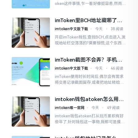
oken这件事情,乍一看好像挺容易,然而在
实际去进行操作的时候,好多新手依旧会
遭遇挫折。我在币圈摸爬滚打这么多年
imToken里BCH地址藏哪了？
手把手教你找对位置
imtoken中文版下载
⋅
今天
⋅
38 阅读
开启imToken钱包,查找BCH,点击进入,发
现地址栏空荡荡的?莫要惊慌,这个东西隐
藏得极为深入。imToken默认呈现给你
的是BCH的新地址格式
imToken截图不会弄？手机这
招教你搞定
imtoken中文版下载
⋅
今天
⋅
46 阅读
imToken使用时长时间后,偶尔会有需求
将交易记录截图留存,或者把地址转给友
人查看。然而,众多刚上手的朋友并不清
楚怎样进行操作,实际上,这件事情是颇为
imtoken钱包atoken怎么用？
简易的
一文教你搞定
imtoken唯一官网
⋅
今天
⋅
49 阅读
imtoken钱包atoken打从玩币累积有好
些年了,针对钱包这一事物,我那可是摸得
相当透彻了然于胸了。单讲imToken而
言,使用它的人数挺多,然而到了atoken这