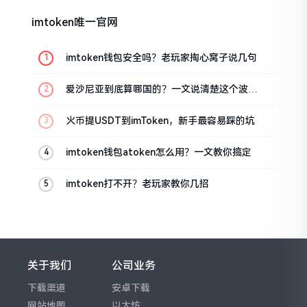
imtoken唯一官网
imtoken钱包安全吗？老玩家掏心窝子说几句
爱沙尼亚到底算哪国的？一文说清楚这个波罗
的海小国
火币提USDT到imToken，新手最容易踩的坑
imtoken钱包atoken怎么用？一文教你搞定
imtoken打不开？老玩家教你几招
关于我们
公司业务
下载渠道
安卓下载
网站地图
以太坊