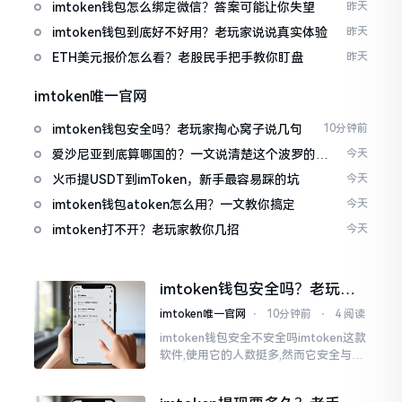
imtoken钱包怎么绑定微信？答案可能让你失望
昨天
imtoken钱包到底好不好用？老玩家说说真实体验
昨天
ETH美元报价怎么看？老股民手把手教你盯盘
昨天
imtoken唯一官网
imtoken钱包安全吗？老玩家掏心窝子说几句
10分钟前
爱沙尼亚到底算哪国的？一文说清楚这个波罗的海
今天
小国
火币提USDT到imToken，新手最容易踩的坑
今天
imtoken钱包atoken怎么用？一文教你搞定
今天
imtoken打不开？老玩家教你几招
今天
imtoken钱包安全吗？老玩家
掏心窝子说几句
imtoken唯一官网
⋅
10分钟前
⋅
4 阅读
imtoken钱包安全不安全吗imtoken这款
软件,使用它的人数挺多,然而它安全与否
这个问题,可不是简单几句话就能讲明白
的。我个人用它有两年多了,这期间,我见