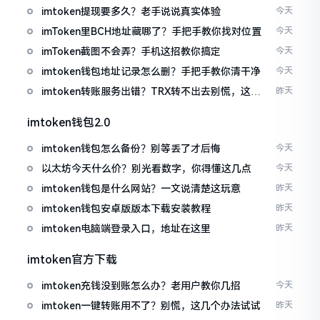
imtoken提现要多久？老手说说真实体验
今天
imToken里BCH地址藏哪了？手把手教你找对位置
今天
imToken截图不会弄？手机这招教你搞定
今天
imtoken钱包地址记录怎么删？手把手教你清干净
今天
imtoken转账服务出错？TRX转不出去别慌，这几
昨天
招试试
imtoken钱包2.0
imtoken钱包怎么备份？别等丢了才后悔
今天
以太坊今天什么价？别光看数字，你得懂这几点
今天
imtoken钱包是什么网站？一文说清楚这玩意
昨天
imtoken钱包安卓版版本下载安装教程
昨天
imtoken电脑端登录入口，地址在这里
昨天
imtoken官方下载
imtoken充钱没到账怎么办？老用户教你几招
今天
imtoken一键转账用不了？别慌，这几个办法试试
昨天