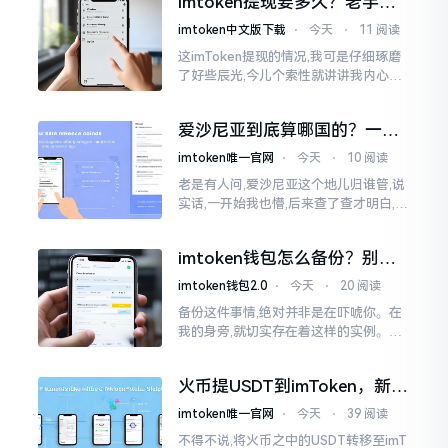
imtoken提现要多久？老手说
过有人用它赚到钱,每晚能安稳入睡
说真实体验
imtoken中文版下载
⋅
今天
⋅
11 阅读
这imToken提现的情况,我可是仔细琢磨
了好些辰光,今儿个索性就讲讲我内心的
真切感受。说实在的,它到底快不快,真不
太好干脆地一概而论。有的人几分钟就
爱沙尼亚到底算哪国的？一文
能成功到账
说清楚这个波罗的海小国
imtoken唯一官网
⋅
今天
⋅
10 阅读
老是有人问,爱沙尼亚这个地儿归谁管,说
实话,一开始我也懵,后来查了查才明白,爱
沙尼亚是个独立国家,不属别的国家,它在
波罗的海东边，和俄罗斯隔海相望,对面
imtoken钱包怎么备份？别等
就是芬兰。
丢了才后悔
imtoken钱包2.0
⋅
今天
⋅
20 阅读
备份这件事情,绝对并非是在吓唬你。在
我的身旁,就切实存在着这样的实例。有
一位朋友,他的手机不小心掉落了,结果存
储于imtoken里的资产一下子全部都消
火币提USDT到imToken，新手
失得无影无踪了
最容易踩的坑
imtoken唯一官网
⋅
今天
⋅
39 阅读
不得不说,将火币之中的USDT转移至imT