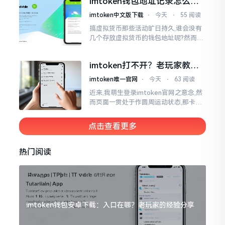
imtoken钱包地址记录怎么
一块儿
删？手把手教你清干净
imtoken中文版下载
⋅
今天
⋅
55 阅读
搞虚拟货币那些活动旷日持久,谁会没有
几个存放虚拟货币的钱包地址呢?然而某
些地址使用时间一长就搁置在那儿,瞅着
就让人心烦意乱。前段时间我着手整理
imtoken打不开？老玩家教你
钱包
几招
imtoken唯一官网
⋅
今天
⋅
63 阅读
近来,我萌生登录imtoken官网之意念,然
而页面一贯处于作圆周运动状态,那卡顿
之形态恰似便秘之状。我初始反应乃网
络中断,遂换一WiFi再度尝试,却仍无法成
点击查看更多
功登录。
热门阅读
imtoken钱包安卓下载：入口在哪？老玩家的经验分享