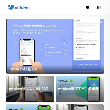
imtoken钱包2.0
i
imtoken钱包怎么找USDT地
imtoken提不了币？多半是这
址？三步搞定不踩坑
几件事没处理好