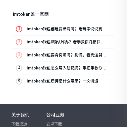
imtoken唯一官网
imtoken钱包创建要断网吗？老玩家说说真实
情况
imtoken钱包0确认咋办？老手教你几招快速
解决
imtoken钱包要身份证吗？别慌，看完这篇就
懂了
imtoken钱包怎么导入助记词？手把手教你找
回资产
imtoken钱包质押是什么意思？一文讲透
关于我们
公司业务
下载渠道
安卓下载