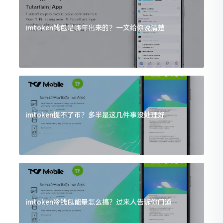
imtoken钱包是哪年出来的？一文给你说清楚
imtoken提不了币？多半是这几件事没处理好
imtoken冷钱包能量怎么搞？过来人告诉你门道