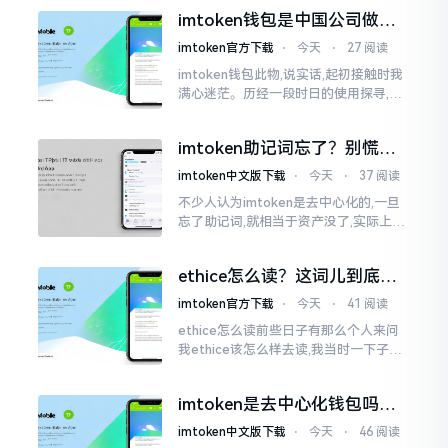
夸张了。断网创建主要是为了防范中间
imtoken钱包是中国公司做的
人攻击
吗？一文说清楚
imtoken官方下载
⋅
今天
⋅
27 阅读
imtoken钱包此物,说实话,起初接触时我
满心迷茫。历经一段时日的使用探寻,我
才渐渐揭开其面纱,明晰其实际状况。原
来,这款钱包乃中国团队打造,其创始人为
imtoken助记词忘了？别慌，
李鹏
这招能救你
imtoken中文版下载
⋅
今天
⋅
37 阅读
不少人认为imtoken是去中心化的,一旦
忘了助记词,就相当于资产没了,实际上这
笔账不能如此来算,重点在于你的设备是
否还存在。假设你的手机没丢,且一直处
ethice怎么读？这词儿到底念
于网络连接状态
啥，别搞错了
imtoken官方下载
⋅
今天
⋅
41 阅读
ethice怎么读前些日子有那么个人来问
我ethice该怎么样去读,我当时一下子就
愣住了,卡在那儿说不出话来。这个词瞅
着模样感觉像是ethics（伦理学）,不过
imtoken是去中心化钱包吗？
呢拼写方面却少了一个字母
看完这篇不踩坑
imtoken中文版下载
⋅
今天
⋅
46 阅读