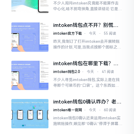
不少人询问imtoken究竟能不能算作去
中心化,咱不拐弯抹角,直接讲结论:它是一
种“不伦不类”的混合形态。私钥诚然是
由你自己掌握在手中,这点确凿无误
imtoken钱包点不开？别慌，
试试这几招
imtoken官方下载
⋅
今天
⋅
55 阅读
昨天,我制订了打开imtoken去开展转账
操作的计划,可是,当我点按那个图标之后,
屏幕就如同陷入死机状态一样,好长一段
时间都木有一丁点反应。我不住地点击
imtoken钱包在哪里下载？老
手教你几招避坑
imtoken钱包2.0
⋅
今天
⋅
41 阅读
不少人寻觅imtoken钱包,实际上是在找
寻那个可装币的“口袋”。这个东西如今
称作imToken,是个老资历的钱包,对以太
坊、比特币以及各类链上的代币予以支
imtoken钱包0确认咋办？老手
持。
教你几招快速解决
imtoken唯一官网
⋅
今天
⋅
60 阅读
imtoken钱包0确认近来运用imtoken实
施转账操作,瞅见那“0确认”停滞于屏幕之
上,内心着实颇为不是个滋味儿。此玩意