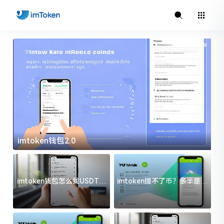
imtoken钱包2.0
i
imtoken钱包怎么找USDT地
imtoken提不了币？多半是这
址？三步搞定不踩坑
几件事没处理好