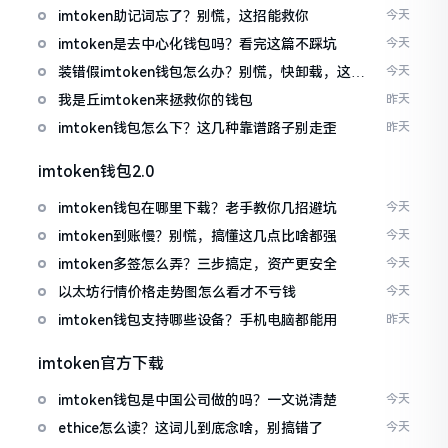
imtoken助记词忘了？别慌，这招能救你
今天
imtoken是去中心化钱包吗？看完这篇不踩坑
今天
装错假imtoken钱包怎么办？别慌，快卸载，这几
今天
招能救急
我是丘imtoken来拯救你的钱包
昨天
imtoken钱包怎么下？这几种靠谱路子别走歪
昨天
imtoken钱包2.0
imtoken钱包在哪里下载？老手教你几招避坑
今天
imtoken到账慢？别慌，搞懂这几点比啥都强
今天
imtoken多签怎么弄？三步搞定，资产更安全
今天
以太坊行情价格走势图怎么看才不亏钱
今天
imtoken钱包支持哪些设备？手机电脑都能用
昨天
imtoken官方下载
imtoken钱包是中国公司做的吗？一文说清楚
今天
ethice怎么读？这词儿到底念啥，别搞错了
今天