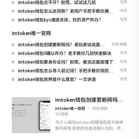
imtoken钱包点不开？别慌，试试这几招
今天
imtoken钱包怎么改权限？老用户手把手教你换主
今天
人
imtoken钱包kyc通道关闭，你的资产咋办？
今天
imtoken唯一官网
imtoken钱包创建要断网吗？老玩家说说真实
59分钟前
情况
imtoken钱包0确认咋办？老手教你几招快速解决
今天
imtoken钱包要身份证吗？别慌，看完这篇就懂了
今天
imtoken钱包怎么导入助记词？手把手教你找回资
今天
产
imtoken钱包质押是什么意思？一文讲透
今天
imtoken钱包创建要断网吗？
老玩家说说真实情况
imtoken唯一官网
⋅
59分钟前
⋅
14 阅读
不少人询问imtoken创建钱包是不是得
断开网络,我起初也是这般认为的。而后
使用了好些年才发觉,此种说法略微有些