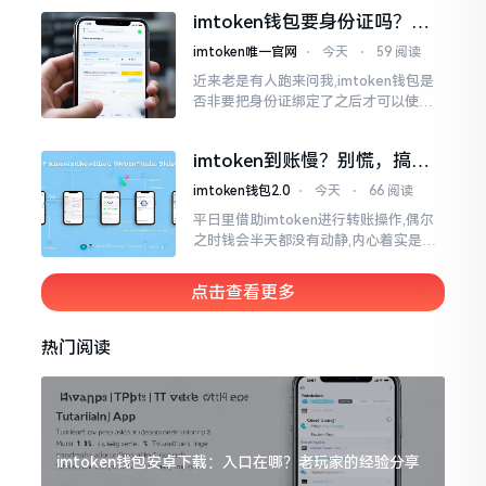
儿恰似前往银行进行排队,前方之人众多,
imtoken钱包要身份证吗？别
你仅有干巴巴等待其一途。
慌，看完这篇就懂了
imtoken唯一官网
⋅
今天
⋅
59 阅读
近来老是有人跑来问我,imtoken钱包是
否非要把身份证绑定了之后才可以使用
呢?起初阶段我也着实感到极为纳闷,随后
历经一番认真细致地琢磨，最终算是搞
imtoken到账慢？别慌，搞懂
清楚了
这几点比啥都强
imtoken钱包2.0
⋅
今天
⋅
66 阅读
平日里借助imtoken进行转账操作,偶尔
之时钱会半天都没有动静,内心着实是挺
着急的。实际上这东西到账的快慢情况,
真的并非是它独自就能决定的。区块链
点击查看更多
这个东西呢
热门阅读
imtoken钱包安卓下载：入口在哪？老玩家的经验分享