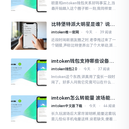
欧意和imtoken钱包关系好吗事实上,当
最开始踏入这个圈子那一刻,我同样曾因
这两者之名而陷入困惑,觉得好似有着同
一母体渊源所致的关联。而后随着时间
比特堡特派大明星是谁？说实
推移才逐渐明晰
话，我真没搞明白
imtoken唯一官网
⋅
今天
⋅
39 阅读
近段时间刷朋友圈之时,老李甩过来了一
个链接,声称比特堡弄出了个大举动,派遣
了个不知什么样明星前来站台。我点击
进入查看,哎呀不得了,满屏幕都是“重
imtoken钱包支持哪些设备？
磅”、“首发”、“独家”
手机电脑都能用
imtoken钱包2.0
⋅
今天
⋅
37 阅读
Imtoken这个东西,讲真用了蛮长一段时
间了。好多人问我它究竟可以在什么设
备上运行,今天就来谈谈这个事情。从手
机这一介面来说,iOS系统跟安卓系统都
imtoken怎么转能量 波场能量
给予支持
转换教程
imtoken中文版下载
⋅
今天
⋅
44 阅读
长久玩波场后大家尽皆明晰,能量这套玩
意儿恰似手机电量这样,设若缺失,便着实
关乎任何事项也难以做成。不论旨在实