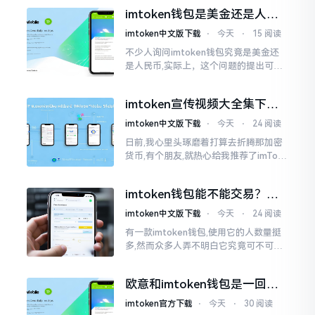
作方面的确得细致些。好多人转着转着
imtoken钱包是美金还是人民
就迷糊了
币？其实它是个“多面手”
imtoken中文版下载
⋅
今天
⋅
15 阅读
不少人询问imtoken钱包究竟是美金还
是人民币,实际上，这个问题的提出可谓
是有些“外行人”的意味了。imtoken根本
就不会去发行属于自身的货币,它仅仅是
imtoken宣传视频大全集下
一个“钱包”而已
载，新手看完就懂怎么用
imtoken中文版下载
⋅
今天
⋅
24 阅读
日前,我心里头琢磨着打算去折腾那加密
货币,有个朋友,就热心给我推荐了imTok
en,还着重讲这可是个老资格的钱包哩。
之后,我去到网上搜索了一番,嘿
imtoken钱包能不能交易？一
文说清楚
imtoken中文版下载
⋅
今天
⋅
24 阅读
有一款imtoken钱包,使用它的人数量挺
多,然而众多人弄不明白它究竟可不可以
进行交易。说实话,此问题问得很实在。
钱包和交易所原本就是不同的事物,像是
欧意和imtoken钱包是一回事
存钱罐与菜市场那般
吗？搞清楚了再装钱包
imtoken官方下载
⋅
今天
⋅
30 阅读