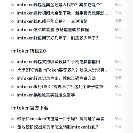
imtoken钱包是美金还是人民币？其实它是个“多
今天
面手”
imtoken宣传视频大全集下载，新手看完就懂怎么
今天
用
imtoken钱包能不能交易？一文说清楚
今天
imtoken怎么转能量 波场能量转换教程
今天
imtoken钱包用了好几年了，到底多少年了？
今天
imtoken钱包2.0
imtoken钱包支持哪些设备？手机电脑都能用
今天
火币BTC转到imToken要等多久？过来人说说真实
今天
情况
imToken转账记录查询，教你正确查看方法
今天
imtoken银行USDT提现不了？这几个法子能帮你
今天
搞定
imtoken换地址其实就这么回事
今天
imtoken官方下载
欧意和imtoken钱包是一回事吗？搞清楚了再装钱
今天
包
鱼池挖矿挖出来的币怎么转到imtoken钱包？
今天