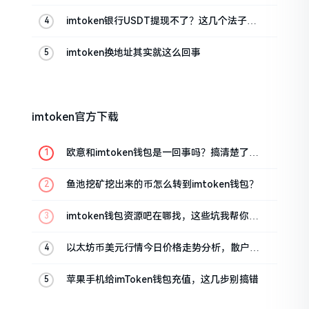
imtoken银行USDT提现不了？这几个法子能
帮你搞定
imtoken换地址其实就这么回事
imtoken官方下载
欧意和imtoken钱包是一回事吗？搞清楚了再
装钱包
鱼池挖矿挖出来的币怎么转到imtoken钱包？
imtoken钱包资源吧在哪找，这些坑我帮你趟
过
以太坊币美元行情今日价格走势分析，散户如
何避免追涨杀跌被套牢
苹果手机给imToken钱包充值，这几步别搞错