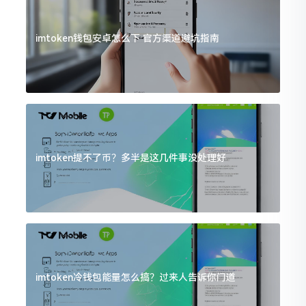
imtoken钱包安卓怎么下 官方渠道避坑指南
imtoken提不了币？多半是这几件事没处理好
imtoken冷钱包能量怎么搞？过来人告诉你门道