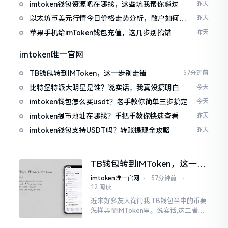
imtoken钱包资源吧在哪找，这些坑我帮你趟过
昨天
以太坊币美元行情今日价格走势分析，散户如何避
昨天
免追涨杀跌被套牢
苹果手机给imToken钱包充值，这几步别搞错
昨天
imtoken唯一官网
TB钱包转到IMToken，这一步别走错
57分钟前
比特堡特派大明星是谁？说实话，我真没搞明白
今天
imtoken钱包怎么买usdt？老手教你简单三步搞定
今天
imtoken提币地址在哪找？手把手教你快速查看
昨天
imtoken钱包支持USDT吗？转账提现全攻略
昨天
TB钱包转到IMToken，这一步
别走错
imtoken唯一官网
⋅
57分钟前
⋅
12 阅读
近来好多友人询问我,TB钱包当中的币要
怎样弄至IMToken里。说实话,这二者皆
是钱包,并无什么高低贵贱之分,然而在操