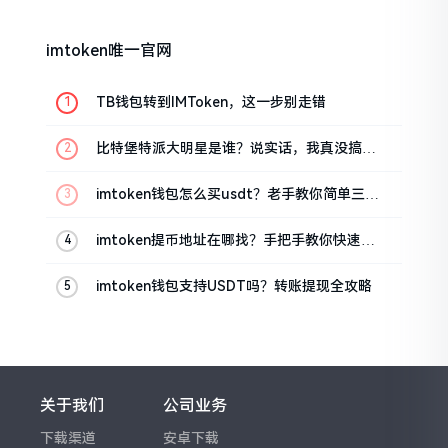
imtoken唯一官网
TB钱包转到IMToken，这一步别走错
比特堡特派大明星是谁？说实话，我真没搞明
白
imtoken钱包怎么买usdt？老手教你简单三步
搞定
imtoken提币地址在哪找？手把手教你快速查
看
imtoken钱包支持USDT吗？转账提现全攻略
关于我们
公司业务
下载渠道
安卓下载