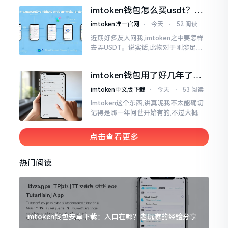
施与波场相关转账特定TRC-20代币之举
imtoken钱包怎么买usdt？老
手教你简单三步搞定
imtoken唯一官网
⋅
今天
⋅
52 阅读
近期好多友人问我,imtoken之中要怎样
去弄USDT。说实话,此物对于刚涉足币
圈之人而言着实有些让人发懵。USDT是
泰达币,跟美元以1:1挂钩
imtoken钱包用了好几年了，
到底多少年了？
imtoken中文版下载
⋅
今天
⋅
53 阅读
Imtoken这个东西,讲真呢我不太能确切
记得是哪一年问世开始有的,不过大概在
2016年、2017年那个时候就开始活跃
变得热门起来了,一直到现如今大概差不
点击查看更多
多快要十年的时间了。
热门阅读
imtoken钱包安卓下载：入口在哪？老玩家的经验分享