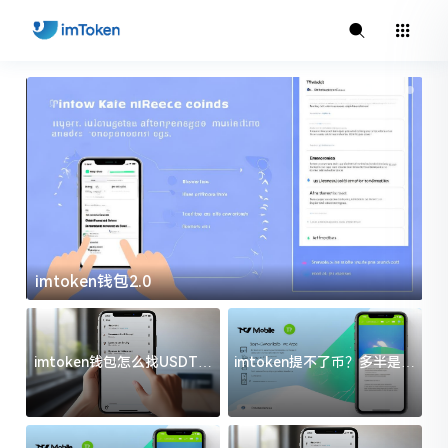
imtoken钱包2.0
i
imtoken钱包怎么找USDT地
imtoken提不了币？多半是这
址？三步搞定不踩坑
几件事没处理好