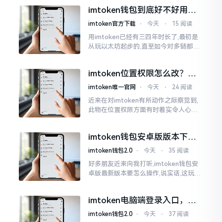
所以失败,在于贪图便宜以及偷懒。我目
imtoken钱包到底好不好用？
睹过非常多的人
老玩家说说真实体验
imtoken官方下载
⋅
今天
⋅
15 阅读
用imtoken已经有三四年时长了,最初是
从玩以太坊起步的,直至如今对多链都有
涉及,也可算是个老使用者了,讲真，imto
ken这玩意儿就好像一个数字钱袋子
imtoken位置权限怎么改？手
把手教你搞定
imtoken唯一官网
⋅
今天
⋅
24 阅读
近来在对imtoken有所动作之际察觉到,
此物在位置权限方面有时着实令人心生
烦闷之感。开启app之际提示定位出现故
障情况,致使我呈现出一脸茫然不知所措
imtoken钱包安卓版版本下载
的模样
安装教程
imtoken钱包2.0
⋅
今天
⋅
35 阅读
好多朋友近来向我打听,imtoken钱包安
卓版最新版本要怎么操作,说实话,这玩意
儿要是熟练掌握了,还挺方便的。我用它
都快两年了,从1.8版本一直跟到现在的2.
imtoken电脑端登录入口，地
0版本
址在这里
imtoken钱包2.0
⋅
今天
⋅
37 阅读