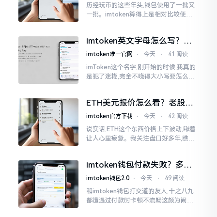
历经玩币的这些年头,钱包使用了一批又
一批。imtoken算得上是相对比较便于
使用的，在手机上运用起来没有问题,然
而有时想要就着大屏幕瞧瞧资产状况,那
imtoken英文字母怎么写？正
就得去寻觅电脑端的入口。
确拼写看这里
imtoken唯一官网
⋅
今天
⋅
41 阅读
imToken这个名字,刚开始的时候,我真的
是犯了迷糊,完全不晓得大小写要怎么去
处置。在网络上搜寻了一阵后,发觉各种
各样的写法都有,有的写成IMTOKEN
ETH美元报价怎么看？老股民
手把手教你盯盘
imtoken官方下载
⋅
今天
⋅
42 阅读
说实话,ETH这个东西价格上下波动,瞅着
让人心里疲惫。我关注盘口好多年,瞧见
好多人询问“eth美元报价”,实际上重点并
非价格自身,而是你怎样去看待、如何做
imtoken钱包付款失败？多半
判断。
是这几个原因闹的
imtoken钱包2.0
⋅
今天
⋅
49 阅读
和imtoken钱包打交道的友人,十之八九
都遭遇过付款时卡顿不流畅这颇为闹心
的状况。转账持续许久毫无反应,亦或是