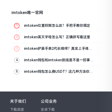
imtoken唯一官网
imtoken位置权限怎么改？手把手教你搞定
imtoken英文字母怎么写？正确拼写看这里
imtoken护盾手表2代长啥样？真实上手体验
分享
imtoken钱包和imtoken到底是不是一回事？
看完就懂了
imtoken钱包怎么换USDT？这几种方法你得
知道
关于我们
公司业务
下载渠道
安卓下载