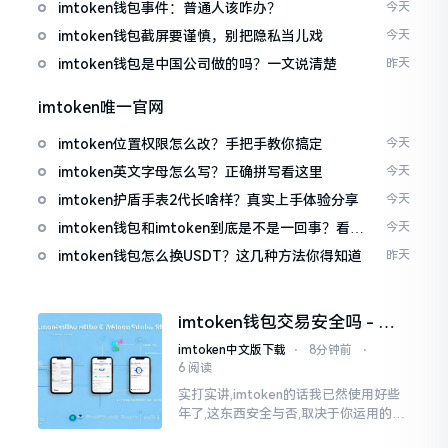
imtoken钱包事件：普通人该咋办？
今天
imtoken钱包截屏要谨慎，别把隐私当儿戏
今天
imtoken钱包是中国公司做的吗？一文说清楚
昨天
imtoken唯一官网
imtoken位置权限怎么改？手把手教你搞定
今天
imtoken英文字母怎么写？正确拼写看这里
今天
imtoken护盾手表2代长啥样？真实上手体验分享
今天
imtoken钱包和imtoken到底是不是一回事？看完
今天
就懂了
imtoken钱包怎么换USDT？这几种方法你得知道
昨天
imtoken钱包交易安全吗 - 老
用户的一些心里话
imtoken中文版下载
⋅
8分钟前
⋅
6 阅读
实打实讲,imtoken的话我已然使用好些
年了,这东西安全与否,取决于你运用的方
式。钱包自身不存在问题,然而众多人之