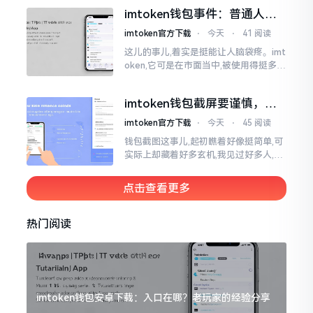
直接弹出红色字体显示报错,情形令人焦
imtoken钱包事件：普通人该
急得连连跺脚。实际上讲
咋办？
imtoken官方下载
⋅
今天
⋅
41 阅读
这儿的事儿,着实是挺能让人脑袋疼。imt
oken,它可是在市面当中,被使用得挺多的
那种钱包。前段时间,它出现了一些状况
咧,好多人的资产,都跟着一块儿晃悠起来
imtoken钱包截屏要谨慎，别
把隐私当儿戏
imtoken官方下载
⋅
今天
⋅
45 阅读
钱包截图这事儿,起初瞧着好像挺简单,可
实际上却藏着好多玄机,我见过好多人,总
随手截钱包画面后,就随便发到朋友圈或
者群聊里,结果账号被盗,资产也没了,要晓
点击查看更多
得
热门阅读
imtoken钱包安卓下载：入口在哪？老玩家的经验分享