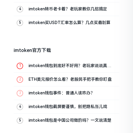
的
imtoken转币老卡着？老玩家教你几招搞定
imtoken买USDT汇率怎么算？几点买最划算
imtoken官方下载
imtoken钱包到底好不好用？老玩家说说真实
体验
ETH美元报价怎么看？老股民手把手教你盯盘
imtoken钱包事件：普通人该咋办？
imtoken钱包截屏要谨慎，别把隐私当儿戏
imtoken钱包是中国公司做的吗？一文说清楚