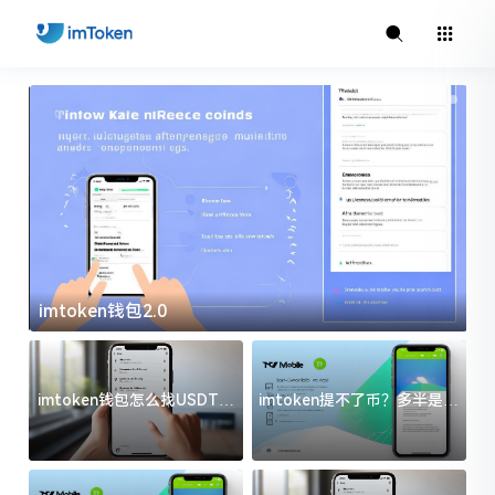
imtoken钱包2.0
i
imtoken钱包怎么找USDT地
imtoken提不了币？多半是这
址？三步搞定不踩坑
几件事没处理好