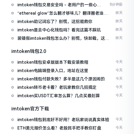
imtoken钱包交易安全吗 - 老用户的一些心里
8分钟前
话
“ethereal glow”怎么翻才够味儿？翻译圈老油条
昨天
的私房话
imtoken助记词忘了？别慌，这招能救你
昨天
imtoken是去中心化钱包吗？看完这篇不踩坑
昨天
装错假imtoken钱包怎么办？别慌，快卸载，这几
昨天
招能救急
imtoken钱包2.0
imtoken钱包安卓版版本下载安装教程
今天
imtoken电脑端登录入口，地址在这里
今天
imtoken钱包付款失败？多半是这几个原因闹的
今天
imtoken转币老卡着？老玩家教你几招搞定
今天
imtoken买USDT汇率怎么算？几点买最划算
今天
imtoken官方下载
imtoken钱包到底好不好用？老玩家说说真实体验
今天
ETH美元报价怎么看？老股民手把手教你盯盘
今天