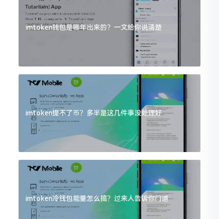
imtoken钱包是哪年出来的？一文给你说清楚
imtoken提不了币？多半是这几件事没处理好
imtoken冷钱包能量怎么搞？过来人告诉你门道