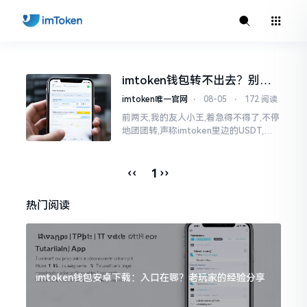
imtoken钱包转不出去？别
慌，这几种情况都能解决
imtoken唯一官网
⋅
08-05
⋅
172 阅读
前两天,我的友人小王,着急得不得了,不停
地团团转,声称imtoken里边的USDT,怎
么都转不出去,始终卡在“提交中”这个状
态,已经持续半天时间了。我瞧了一眼
‹‹
››
1
热门阅读
imtoken钱包安卓下载：入口在哪？老玩家的经验分享