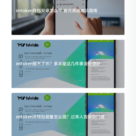
imtoken钱包安卓怎么下 官方渠道避坑指南
imtoken提不了币？多半是这几件事没处理好
imtoken冷钱包能量怎么搞？过来人告诉你门道