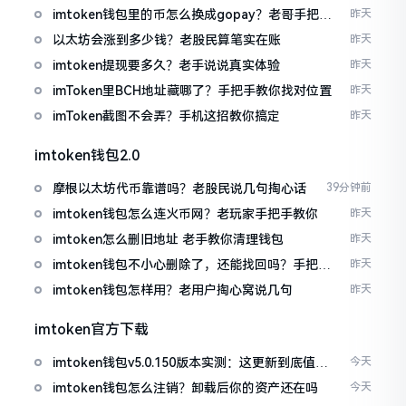
imtoken钱包里的币怎么换成gopay？老哥手把手
昨天
教你
以太坊会涨到多少钱？老股民算笔实在账
昨天
imtoken提现要多久？老手说说真实体验
昨天
imToken里BCH地址藏哪了？手把手教你找对位置
昨天
imToken截图不会弄？手机这招教你搞定
昨天
imtoken钱包2.0
摩根以太坊代币靠谱吗？老股民说几句掏心话
39分钟前
imtoken钱包怎么连火币网？老玩家手把手教你
昨天
imtoken怎么删旧地址 老手教你清理钱包
昨天
imtoken钱包不小心删除了，还能找回吗？手把手
昨天
教你恢复
imtoken钱包怎样用？老用户掏心窝说几句
昨天
imtoken官方下载
imtoken钱包v5.0.150版本实测：这更新到底值不
今天
值得升
imtoken钱包怎么注销？卸载后你的资产还在吗
今天