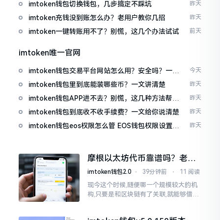
imtoken钱包切换钱包，几步搞定不踩坑
昨天
imtoken充钱没到账怎么办？老用户教你几招
昨天
imtoken一键转账用不了？别慌，这几个办法试试
前天
imtoken唯一官网
imtoken钱包交易平台网站怎么用？安全吗？一文
今天
讲清真实功能
imtoken钱包里到底能装哪些币？一文讲清楚
昨天
imtoken钱包APP进不去？别慌，这几种方法帮你
昨天
快速解决
imtoken钱包到底收不收手续费？一文给你说清楚
昨天
imtoken钱包eos权限怎么管 EOS钱包权限设置方
昨天
法
摩根以太坊代币靠谱吗？老股
民说几句掏心话
imtoken钱包2.0
⋅
39分钟前
⋅
11 阅读
现今这个时候,随便哪一个规模较大的机
构,只要是和区块链有了关联,就能够借着
势头炒作出来一波行情。摩根这个名称
一旦出现