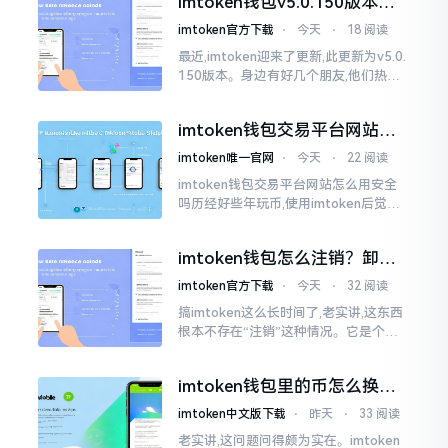
imtoken钱包v5.0.150版本实
测：这更新到底值不值得升
imtoken官方下载
⋅
今天
⋅
18 阅读
最近,imtoken迎来了更新,此更新为v5.0.
150版本。身边有好几个朋友,他们热衷
于玩币,都纷纷询问这一版本到底怎样。
说实话,此次版本改动幅度不算大
imtoken钱包交易平台网站怎
么用？安全吗？一文讲清真实
imtoken唯一官网
⋅
今天
⋅
22 阅读
功能
imtoken钱包交易平台网站怎么用安全
吗历经好些年玩币,使用imtoken后觉得
还算可以,然而也存在他人批评它有时卡
顿得让人受不了。实际上,此钱包自身并
imtoken钱包怎么注销？卸载
非交易平台
后你的资产还在吗
imtoken官方下载
⋅
今天
⋅
32 阅读
搞imtoken这么长时间了,老实讲,这东西
根本不存在“注销”这种情况。它是个去
中心化的钱包,私钥助记词全都在你自己
手中握着,服务器那边根本不存储你的物
imtoken钱包里的币怎么换成
件。你想要注销?
gopay？老哥手把手教你
imtoken中文版下载
⋅
昨天
⋅
33 阅读
老实讲,这问题问得颇为实在。imtoken