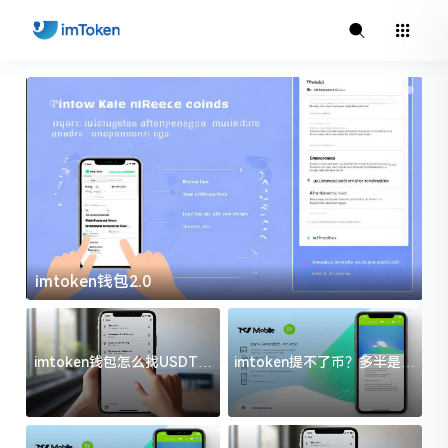
imtoken钱包2.0
i
imtoken钱包怎么找USDT地
imtoken提不了币？多半是这
址？三步搞定不踩坑
几件事没处理好