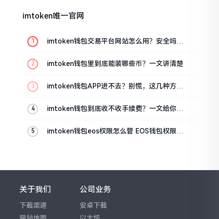
imtoken唯一官网
imtoken钱包交易平台网站怎么用？安全吗？
一文讲清真实功能
imtoken钱包里到底能装哪些币？一文讲清楚
imtoken钱包APP进不去？别慌，这几种方法
帮你快速解决
imtoken钱包到底收不收手续费？一文给你说
清楚
imtoken钱包eos权限怎么管 EOS钱包权限设
置方法
关于我们
公司业务
下载渠道
安卓下载
网站地图
以太坊