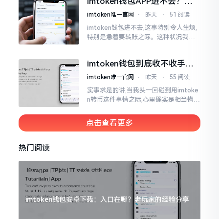
imtoken钱包APP进不去？别
放置在那里会占据一定的空间。
慌，这几种方法帮你快速解决
imtoken唯一官网
⋅
昨天
⋅
51 阅读
imtoken钱包进不去,这事特别令人生烦,
特别是急着要转账之际。这种状况我遭
遇过好多回,费了好大劲最终才弄好。实
际上大多情形并非是什么严重问题
imtoken钱包到底收不收手续
费？一文给你说清楚
imtoken唯一官网
⋅
昨天
⋅
55 阅读
实事求是的讲,当我头一回碰到用imtoke
n转币这件事情之际,心里确实是相当懵懂
的。每一次着手转账行动之时,系统都会
给出需要缴纳gas费的提示,这使得我格
点击查看更多
外疑惑
热门阅读
imtoken钱包安卓下载：入口在哪？老玩家的经验分享