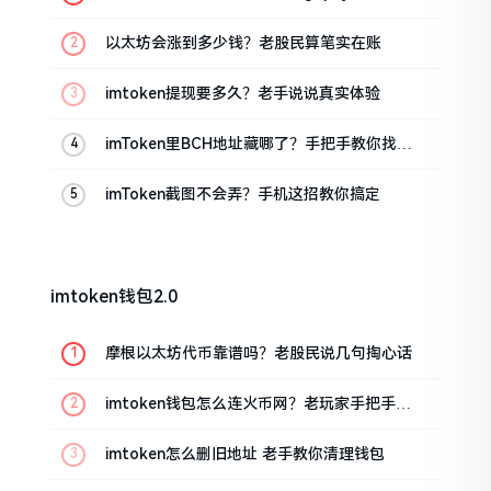
把手教你
以太坊会涨到多少钱？老股民算笔实在账
imtoken提现要多久？老手说说真实体验
imToken里BCH地址藏哪了？手把手教你找对
位置
imToken截图不会弄？手机这招教你搞定
imtoken钱包2.0
摩根以太坊代币靠谱吗？老股民说几句掏心话
imtoken钱包怎么连火币网？老玩家手把手教
你
imtoken怎么删旧地址 老手教你清理钱包