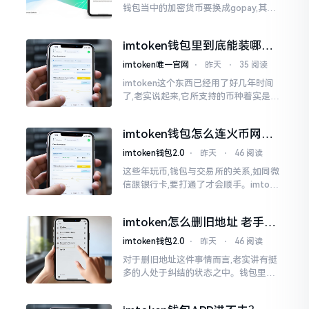
钱包当中的加密货币要换成gopay,其间
的确得绕几个弯子,不过也并非是什么难
事。我先前也被这问题折腾得相当够呛
imtoken钱包里到底能装哪些
币？一文讲清楚
imtoken唯一官网
⋅
昨天
⋅
35 阅读
imtoken这个东西已经用了好几年时间
了,老实说起来,它所支持的币种着实是非
常多的,可不是什么币种都能够进行存储
的。好多人初次使用这个钱包,一打开看
imtoken钱包怎么连火币网？
到各种币种布满屏幕后
老玩家手把手教你
imtoken钱包2.0
⋅
昨天
⋅
46 阅读
这些年玩币,钱包与交易所的关系,如同微
信跟银行卡,要打通了才会顺手。imtoke
n与火币网这两样东西,好多人傻傻区分得
不清晰。简而言之,imtoken是属于你的
imtoken怎么删旧地址 老手教
钱包
你清理钱包
imtoken钱包2.0
⋅
昨天
⋅
46 阅读
对于删旧地址这件事情而言,老实讲有挺
多的人处于纠结的状态之中。钱包里面
地址数量增多之后看着会显得杂乱无章,
其中有些地址还是以往胡乱填写而成的,