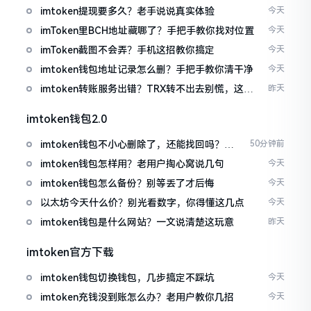
imtoken提现要多久？老手说说真实体验
今天
imToken里BCH地址藏哪了？手把手教你找对位置
今天
imToken截图不会弄？手机这招教你搞定
今天
imtoken钱包地址记录怎么删？手把手教你清干净
今天
imtoken转账服务出错？TRX转不出去别慌，这几
昨天
招试试
imtoken钱包2.0
imtoken钱包不小心删除了，还能找回吗？手
50分钟前
把手教你恢复
imtoken钱包怎样用？老用户掏心窝说几句
今天
imtoken钱包怎么备份？别等丢了才后悔
今天
以太坊今天什么价？别光看数字，你得懂这几点
今天
imtoken钱包是什么网站？一文说清楚这玩意
昨天
imtoken官方下载
imtoken钱包切换钱包，几步搞定不踩坑
今天
imtoken充钱没到账怎么办？老用户教你几招
今天