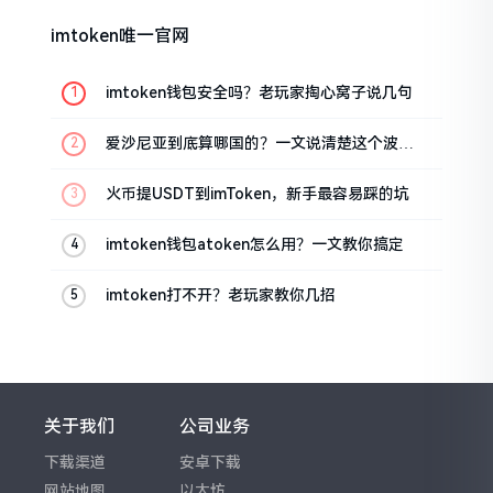
imtoken唯一官网
imtoken钱包安全吗？老玩家掏心窝子说几句
爱沙尼亚到底算哪国的？一文说清楚这个波罗
的海小国
火币提USDT到imToken，新手最容易踩的坑
imtoken钱包atoken怎么用？一文教你搞定
imtoken打不开？老玩家教你几招
关于我们
公司业务
下载渠道
安卓下载
网站地图
以太坊