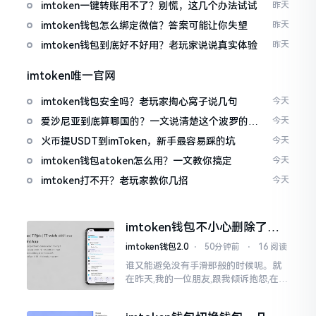
imtoken一键转账用不了？别慌，这几个办法试试
昨天
imtoken钱包怎么绑定微信？答案可能让你失望
昨天
imtoken钱包到底好不好用？老玩家说说真实体验
昨天
imtoken唯一官网
imtoken钱包安全吗？老玩家掏心窝子说几句
今天
爱沙尼亚到底算哪国的？一文说清楚这个波罗的海
今天
小国
火币提USDT到imToken，新手最容易踩的坑
今天
imtoken钱包atoken怎么用？一文教你搞定
今天
imtoken打不开？老玩家教你几招
今天
imtoken钱包不小心删除了，
还能找回吗？手把手教你恢复
imtoken钱包2.0
⋅
50分钟前
⋅
16 阅读
谁又能避免没有手滑那般的时候呢。就
在昨天,我的一位朋友,跟我倾诉抱怨,在进
行清理手机内存这个行为当中,把imtoke
n给删除掉了,在那个时刻