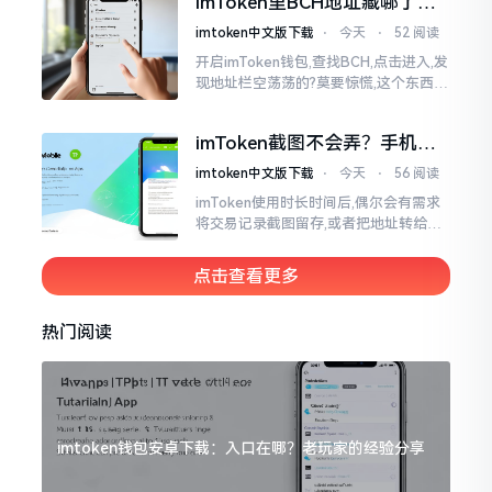
imToken里BCH地址藏哪了？
手把手教你找对位置
imtoken中文版下载
⋅
今天
⋅
52 阅读
开启imToken钱包,查找BCH,点击进入,发
现地址栏空荡荡的?莫要惊慌,这个东西隐
藏得极为深入。imToken默认呈现给你
的是BCH的新地址格式
imToken截图不会弄？手机这
招教你搞定
imtoken中文版下载
⋅
今天
⋅
56 阅读
imToken使用时长时间后,偶尔会有需求
将交易记录截图留存,或者把地址转给友
人查看。然而,众多刚上手的朋友并不清
楚怎样进行操作,实际上,这件事情是颇为
点击查看更多
简易的
热门阅读
imtoken钱包安卓下载：入口在哪？老玩家的经验分享