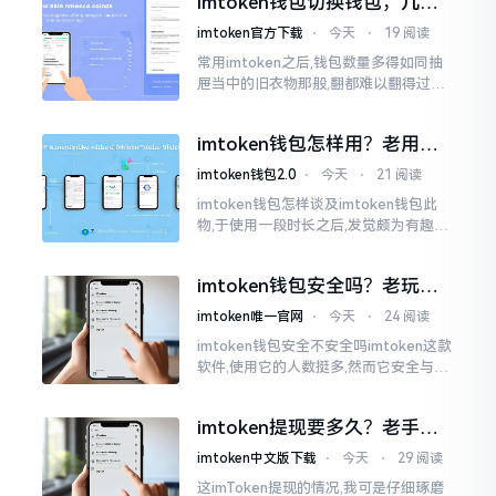
imtoken钱包切换钱包，几步
搞定不踩坑
imtoken官方下载
⋅
今天
⋅
19 阅读
常用imtoken之后,钱包数量多得如同抽
屉当中的旧衣物那般,翻都难以翻得过
来。每当想要更换一个钱包进行使用时,
寻觅许久入口,着急得一直挠头。实际上
imtoken钱包怎样用？老用户
切换并非那么繁杂
掏心窝说几句
imtoken钱包2.0
⋅
今天
⋅
21 阅读
imtoken钱包怎样谈及imtoken钱包此
物,于使用一段时长之后,发觉颇为有趣玩
味。论其好用与否,其界面着实是洁净简
易,即便新手之人亦能够迅速上手；可若
imtoken钱包安全吗？老玩家
说其不好用
掏心窝子说几句
imtoken唯一官网
⋅
今天
⋅
24 阅读
imtoken钱包安全不安全吗imtoken这款
软件,使用它的人数挺多,然而它安全与否
这个问题,可不是简单几句话就能讲明白
的。我个人用它有两年多了,这期间,我见
imtoken提现要多久？老手说
过有人用它赚到钱,每晚能安稳入睡
说真实体验
imtoken中文版下载
⋅
今天
⋅
29 阅读
这imToken提现的情况,我可是仔细琢磨