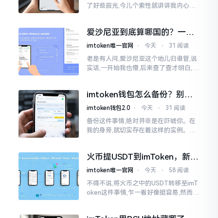
了好些辰光,今儿个索性就讲讲我内心的
真切感受。说实在的,它到底快不快,真不
太好干脆地一概而论。有的人几分钟就
爱沙尼亚到底算哪国的？一文
能成功到账
说清楚这个波罗的海小国
imtoken唯一官网
⋅
今天
⋅
31 阅读
老是有人问,爱沙尼亚这个地儿归谁管,说
实话,一开始我也懵,后来查了查才明白,爱
沙尼亚是个独立国家,不属别的国家,它在
波罗的海东边，和俄罗斯隔海相望,对面
imtoken钱包怎么备份？别等
就是芬兰。
丢了才后悔
imtoken钱包2.0
⋅
今天
⋅
31 阅读
备份这件事情,绝对并非是在吓唬你。在
我的身旁,就切实存在着这样的实例。有
一位朋友,他的手机不小心掉落了,结果存
储于imtoken里的资产一下子全部都消
火币提USDT到imToken，新手
失得无影无踪了
最容易踩的坑
imtoken唯一官网
⋅
今天
⋅
58 阅读
不得不说,将火币之中的USDT转移至imT
oken这件事情,乍一看好像挺容易,然而在
实际去进行操作的时候,好多新手依旧会
遭遇挫折。我在币圈摸爬滚打这么多年