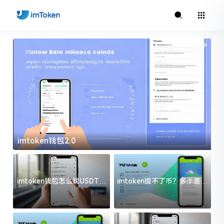
imtoken钱包2.0
i
imtoken钱包怎么找USDT地
imtoken提不了币？多半是这
址？三步搞定不踩坑
几件事没处理好