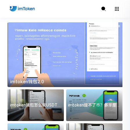
imtoken钱包2.0
i
imtoken钱包怎么找USDT地
imtoken提不了币？多半是这
址？三步搞定不踩坑
几件事没处理好