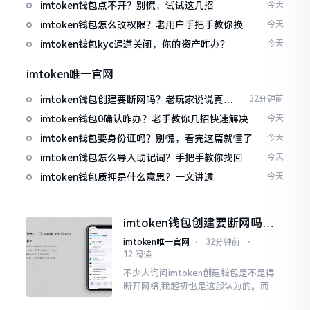
imtoken钱包点不开？别慌，试试这几招
今天
imtoken钱包怎么改权限？老用户手把手教你换主
今天
人
imtoken钱包kyc通道关闭，你的资产咋办？
今天
imtoken唯一官网
imtoken钱包创建要断网吗？老玩家说说真实
32分钟前
情况
imtoken钱包0确认咋办？老手教你几招快速解决
今天
imtoken钱包要身份证吗？别慌，看完这篇就懂了
今天
imtoken钱包怎么导入助记词？手把手教你找回资
今天
产
imtoken钱包质押是什么意思？一文讲透
今天
imtoken钱包创建要断网吗？
老玩家说说真实情况
imtoken唯一官网
⋅
32分钟前
⋅
12 阅读
不少人询问imtoken创建钱包是不是得
断开网络,我起初也是这般认为的。而后
使用了好些年才发觉,此种说法略微有些