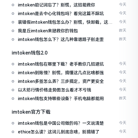
imtoken助记词忘了？别慌，这招能救你
今天
imtoken是去中心化钱包吗？看完这篇不踩坑
今天
装错假imtoken钱包怎么办？别慌，快卸载，这几
今天
招能救急
我是丘imtoken来拯救你的钱包
昨天
imtoken钱包怎么下？这几种靠谱路子别走歪
昨天
imtoken钱包2.0
imtoken钱包在哪里下载？老手教你几招避坑
今天
imtoken到账慢？别慌，搞懂这几点比啥都强
今天
imtoken多签怎么弄？三步搞定，资产更安全
今天
以太坊行情价格走势图怎么看才不亏钱
今天
imtoken钱包支持哪些设备？手机电脑都能用
昨天
imtoken官方下载
imtoken钱包是中国公司做的吗？一文说清楚
今天
ethice怎么读？这词儿到底念啥，别搞错了
今天