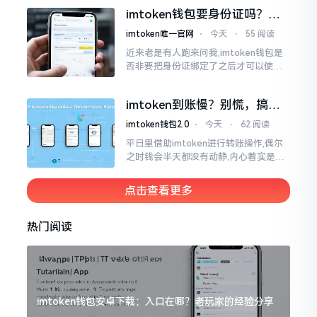
儿恰似前往银行进行排队,前方之人众多,
imtoken钱包要身份证吗？别
你仅有干巴巴等待其一途。
慌，看完这篇就懂了
imtoken唯一官网
⋅
今天
⋅
55 阅读
近来老是有人跑来问我,imtoken钱包是
否非要把身份证绑定了之后才可以使用
呢?起初阶段我也着实感到极为纳闷,随后
历经一番认真细致地琢磨，最终算是搞
imtoken到账慢？别慌，搞懂
清楚了
这几点比啥都强
imtoken钱包2.0
⋅
今天
⋅
62 阅读
平日里借助imtoken进行转账操作,偶尔
之时钱会半天都没有动静,内心着实是挺
着急的。实际上这东西到账的快慢情况,
真的并非是它独自就能决定的。区块链
点击查看更多
这个东西呢
热门阅读
imtoken钱包安卓下载：入口在哪？老玩家的经验分享