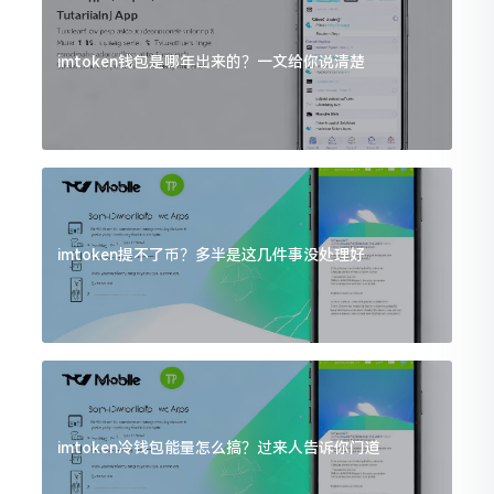
imtoken钱包是哪年出来的？一文给你说清楚
imtoken提不了币？多半是这几件事没处理好
imtoken冷钱包能量怎么搞？过来人告诉你门道