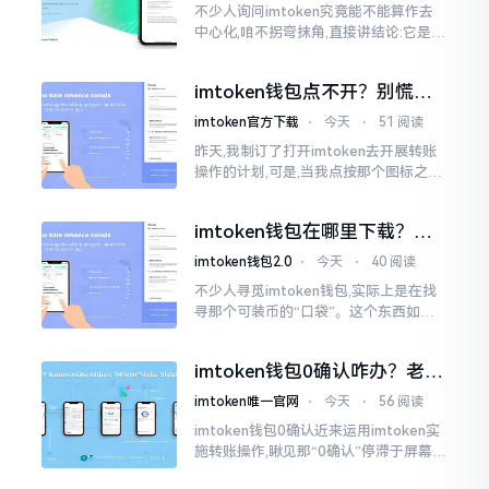
不少人询问imtoken究竟能不能算作去
中心化,咱不拐弯抹角,直接讲结论:它是一
种“不伦不类”的混合形态。私钥诚然是
由你自己掌握在手中,这点确凿无误
imtoken钱包点不开？别慌，
试试这几招
imtoken官方下载
⋅
今天
⋅
51 阅读
昨天,我制订了打开imtoken去开展转账
操作的计划,可是,当我点按那个图标之后,
屏幕就如同陷入死机状态一样,好长一段
时间都木有一丁点反应。我不住地点击
imtoken钱包在哪里下载？老
手教你几招避坑
imtoken钱包2.0
⋅
今天
⋅
40 阅读
不少人寻觅imtoken钱包,实际上是在找
寻那个可装币的“口袋”。这个东西如今
称作imToken,是个老资历的钱包,对以太
坊、比特币以及各类链上的代币予以支
imtoken钱包0确认咋办？老手
持。
教你几招快速解决
imtoken唯一官网
⋅
今天
⋅
56 阅读
imtoken钱包0确认近来运用imtoken实
施转账操作,瞅见那“0确认”停滞于屏幕之
上,内心着实颇为不是个滋味儿。此玩意