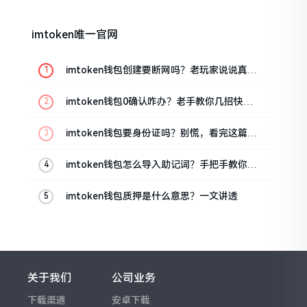
imtoken唯一官网
imtoken钱包创建要断网吗？老玩家说说真实
情况
imtoken钱包0确认咋办？老手教你几招快速
解决
imtoken钱包要身份证吗？别慌，看完这篇就
懂了
imtoken钱包怎么导入助记词？手把手教你找
回资产
imtoken钱包质押是什么意思？一文讲透
关于我们
公司业务
下载渠道
安卓下载