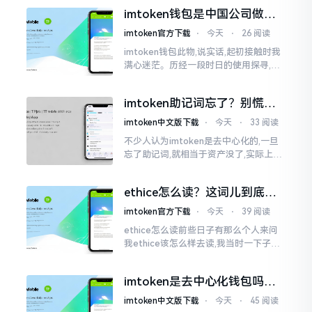
夸张了。断网创建主要是为了防范中间
imtoken钱包是中国公司做的
人攻击
吗？一文说清楚
imtoken官方下载
⋅
今天
⋅
26 阅读
imtoken钱包此物,说实话,起初接触时我
满心迷茫。历经一段时日的使用探寻,我
才渐渐揭开其面纱,明晰其实际状况。原
来,这款钱包乃中国团队打造,其创始人为
imtoken助记词忘了？别慌，
李鹏
这招能救你
imtoken中文版下载
⋅
今天
⋅
33 阅读
不少人认为imtoken是去中心化的,一旦
忘了助记词,就相当于资产没了,实际上这
笔账不能如此来算,重点在于你的设备是
否还存在。假设你的手机没丢,且一直处
ethice怎么读？这词儿到底念
于网络连接状态
啥，别搞错了
imtoken官方下载
⋅
今天
⋅
39 阅读
ethice怎么读前些日子有那么个人来问
我ethice该怎么样去读,我当时一下子就
愣住了,卡在那儿说不出话来。这个词瞅
着模样感觉像是ethics（伦理学）,不过
imtoken是去中心化钱包吗？
呢拼写方面却少了一个字母
看完这篇不踩坑
imtoken中文版下载
⋅
今天
⋅
45 阅读