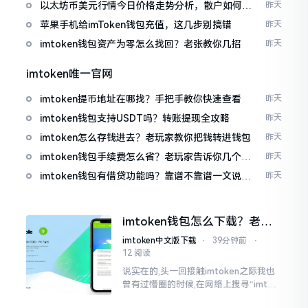
以太坊币美元行情今日价格走势分析，散户如何避
昨天
免追涨杀跌被套牢
苹果手机给imToken钱包充值，这几步别搞错
昨天
imtoken钱包资产为零怎么找回？老张教你几招
昨天
imtoken唯一官网
imtoken提币地址在哪找？手把手教你快速查看
昨天
imtoken钱包支持USDT吗？转账提现全攻略
昨天
imtoken怎么存钱进去？老玩家教你把钱转进钱包
昨天
imtoken钱包手续费怎么省？老玩家告诉你几个实
昨天
在招
imtoken钱包有借贷功能吗？靠谱不靠谱一文说清
昨天
楚
imtoken钱包怎么下载？老用
户告诉你靠谱渠道
imtoken中文版下载
⋅
39分钟前
⋅
12 阅读
说实在的,头一回接触imtoken之际我也
曾有过懵圈的时候,在网络上搜寻“imtok
en钱包下载app网站”,冒出来的链接各式