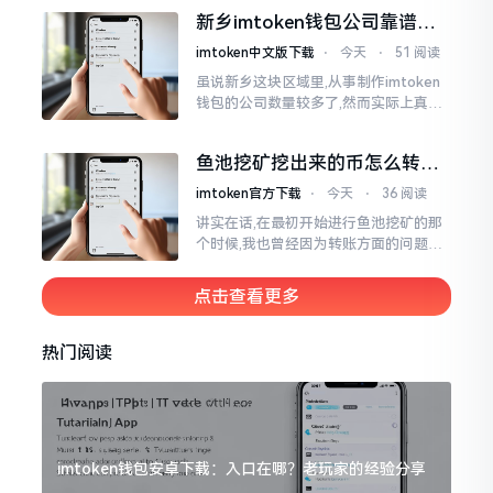
得紧接着的下一秒会扣掉多少手续费。
新乡imtoken钱包公司靠谱
时隔多年
吗？普通人怎么避坑
imtoken中文版下载
⋅
今天
⋅
51 阅读
虽说新乡这块区域里,从事制作imtoken
钱包的公司数量较多了,然而实际上真正
值得信赖靠谱的却没几个。友人先前寻
觅过一家公司,表示那家公司声称能够给
鱼池挖矿挖出来的币怎么转到
予协助进行操作的
imtoken钱包？
imtoken官方下载
⋅
今天
⋅
36 阅读
讲实在话,在最初开始进行鱼池挖矿的那
个时候,我也曾经因为转账方面的问题而
被卡住了好多次。挖出来的矿币堆积在
了鱼池账户之中,看起来的确让人感觉颇
点击查看更多
为畅快
热门阅读
imtoken钱包安卓下载：入口在哪？老玩家的经验分享