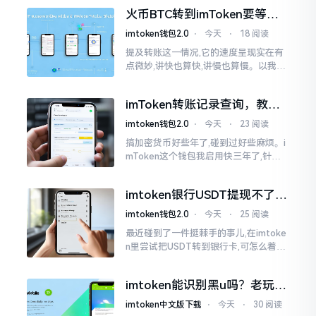
各样,难以分辨真假,我自己就遭遇过麻烦
火币BTC转到imToken要等多
久？过来人说说真实情况
imtoken钱包2.0
⋅
今天
⋅
18 阅读
提及转账这一情况,它的速度呈现实在有
点微妙,讲快也算快,讲慢也算慢。以我从
火币提取BTC至imToken这件事情来讲,
正常状况下30分钟到2小时就能达成到
imToken转账记录查询，教你
账。可是
正确查看方法
imtoken钱包2.0
⋅
今天
⋅
23 阅读
搞加密货币好些年了,碰到过好些麻烦。i
mToken这个钱包我启用快三年了,针对
转账记录查询这事儿,老是有人前来咨询
官网位置在哪儿。事实上,最初接触之际
imtoken银行USDT提现不了？
我也疑惑过一阵子
这几个法子能帮你搞定
imtoken钱包2.0
⋅
今天
⋅
25 阅读
最近碰到了一件挺棘手的事儿,在imtoke
n里尝试把USDT转到银行卡,可怎么着都
没法成功提现,可以想见,其间是经历了一
阵子的颠折与腾磨。没想到前前后后这
imtoken能识别黑u吗？老玩家
么时长
告诉你真相
imtoken中文版下载
⋅
今天
⋅
30 阅读