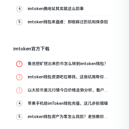
帮你搞定
imtoken换地址其实就这么回事
imtoken钱包来盘道：那些踩过的坑和保命招
imtoken官方下载
鱼池挖矿挖出来的币怎么转到imtoken钱包？
imtoken钱包资源吧在哪找，这些坑我帮你趟
过
以太坊币美元行情今日价格走势分析，散户如
何避免追涨杀跌被套牢
苹果手机给imToken钱包充值，这几步别搞错
imtoken钱包资产为零怎么找回？老张教你几
招