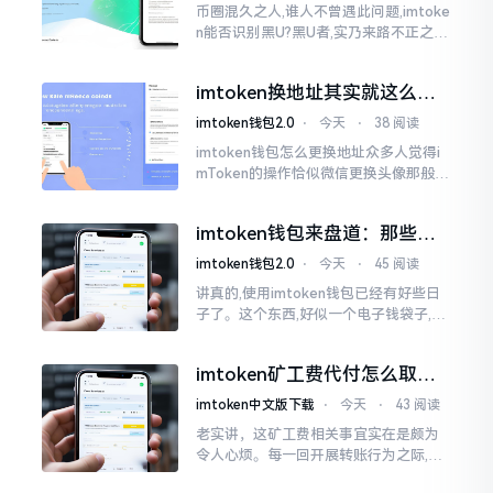
币圈混久之人,谁人不曾遇此问题,imtoke
n能否识别黑U?黑U者,实乃来路不正之钱
耳,或涉诈骗关联某一些,或有洗钱相关某
一类,诸多之人害怕收黑U致己惹于麻烦
imtoken换地址其实就这么回
事
imtoken钱包2.0
⋅
今天
⋅
38 阅读
imtoken钱包怎么更换地址众多人觉得i
mToken的操作恰似微信更换头像那般简
便,唯有直接点一下便可轻易完成。可是
实际情形并非这样,imToken的地址是依
imtoken钱包来盘道：那些踩
据助记词来生成的,通俗讲
过的坑和保命招
imtoken钱包2.0
⋅
今天
⋅
45 阅读
讲真的,使用imtoken钱包已经有好些日
子了。这个东西,好似一个电子钱袋子,里
面装着你那些数字资产。有的人使用起
来一帆风顺、毫无阻碍,有的人使用起来
imtoken矿工费代付怎么取
却提心吊胆、神经紧绷。
消？老手教你几招
imtoken中文版下载
⋅
今天
⋅
43 阅读
老实讲，这矿工费相关事宜实在是颇为
令人心烦。每一回开展转账行为之际,就
好比投身于抽奖活动那样,压根没办法晓