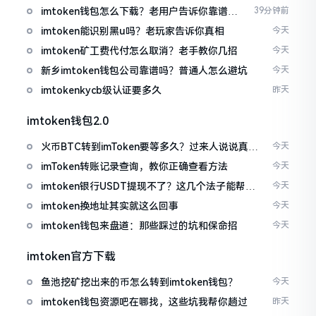
imtoken钱包怎么下载？老用户告诉你靠谱渠
39分钟前
道
imtoken能识别黑u吗？老玩家告诉你真相
今天
imtoken矿工费代付怎么取消？老手教你几招
今天
新乡imtoken钱包公司靠谱吗？普通人怎么避坑
今天
imtokenkycb级认证要多久
昨天
imtoken钱包2.0
火币BTC转到imToken要等多久？过来人说说真实
今天
情况
imToken转账记录查询，教你正确查看方法
今天
imtoken银行USDT提现不了？这几个法子能帮你
今天
搞定
imtoken换地址其实就这么回事
今天
imtoken钱包来盘道：那些踩过的坑和保命招
今天
imtoken官方下载
鱼池挖矿挖出来的币怎么转到imtoken钱包？
今天
imtoken钱包资源吧在哪找，这些坑我帮你趟过
昨天