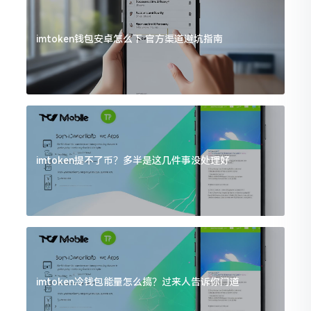
imtoken钱包安卓怎么下 官方渠道避坑指南
imtoken提不了币？多半是这几件事没处理好
imtoken冷钱包能量怎么搞？过来人告诉你门道