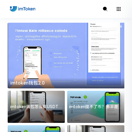
imtoken钱包2.0
i
imtoken钱包怎么找USDT地
imtoken提不了币？多半是这
址？三步搞定不踩坑
几件事没处理好