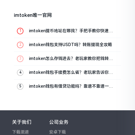
imtoken唯一官网
imtoken提币地址在哪找？手把手教你快速查
看
imtoken钱包支持USDT吗？转账提现全攻略
imtoken怎么存钱进去？老玩家教你把钱转进
钱包
imtoken钱包手续费怎么省？老玩家告诉你几
个实在招
imtoken钱包有借贷功能吗？靠谱不靠谱一文
说清楚
关于我们
公司业务
下载渠道
安卓下载