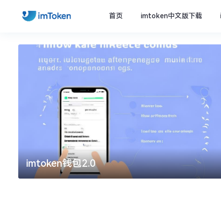
首页
imtoken中文版下载
imtoken钱包2.0