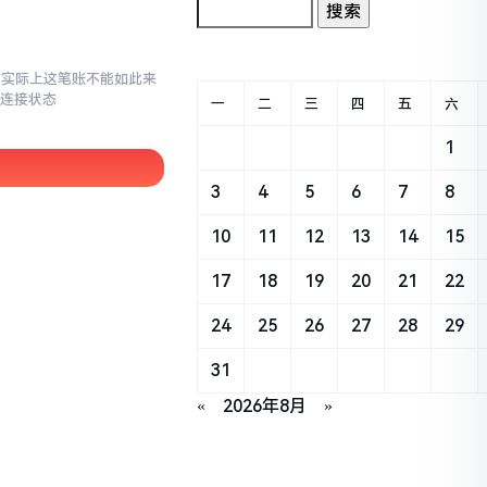
了,实际上这笔账不能如此来
络连接状态
一
二
三
四
五
六
1
3
4
5
6
7
8
10
11
12
13
14
15
17
18
19
20
21
22
24
25
26
27
28
29
31
«
2026年8月
»