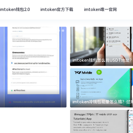
imtoken钱包2.0
imtoken官方下载
imtoken唯一官网
imtoken钱包怎么找USDT地
坑
imtoken官方下载
imtoken冷钱包能量怎么搞？
道