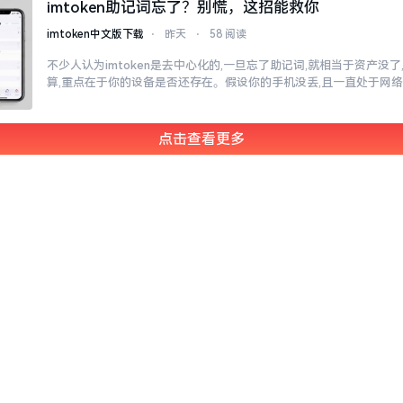
imtoken助记词忘了？别慌，这招能救你
imtoken中文版下载
⋅
昨天
⋅
58 阅读
不少人认为imtoken是去中心化的,一旦忘了助记词,就相当于资产没
算,重点在于你的设备是否还存在。假设你的手机没丢,且一直处于网
点击查看更多