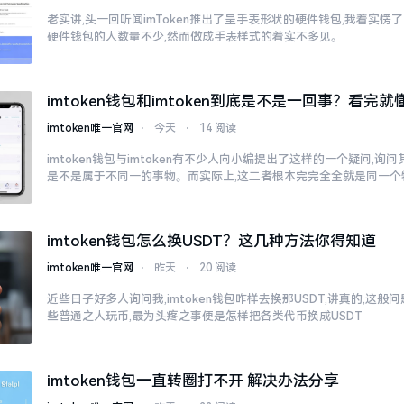
老实讲,头一回听闻imToken推出了呈手表形状的硬件钱包,我着实愣了一
硬件钱包的人数量不少,然而做成手表样式的着实不多见。
imtoken钱包和imtoken到底是不是一回事？看完就
imtoken唯一官网
⋅
今天
⋅
14 阅读
imtoken钱包与imtoken有不少人向小编提出了这样的一个疑问,询问其im
是不是属于不同一的事物。而实际上,这二者根本完完全全就是同一个
imtoken钱包怎么换USDT？这几种方法你得知道
imtoken唯一官网
⋅
昨天
⋅
20 阅读
近些日子好多人询问我,imtoken钱包咋样去换那USDT,讲真的,这
些普通之人玩币,最为头疼之事便是怎样把各类代币换成USDT
imtoken钱包一直转圈打不开 解决办法分享