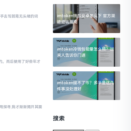
imtoken钱包安卓怎么下 官方渠
动手去写就毫无头绪的词
道避坑指南
imtoken冷钱包能量怎么搞？过
来人告诉你门道
为的。而后使用了好些年才
imtoken提不了币？多半是这几
件事没处理好
使用探寻,我才渐渐揭开其面
搜索