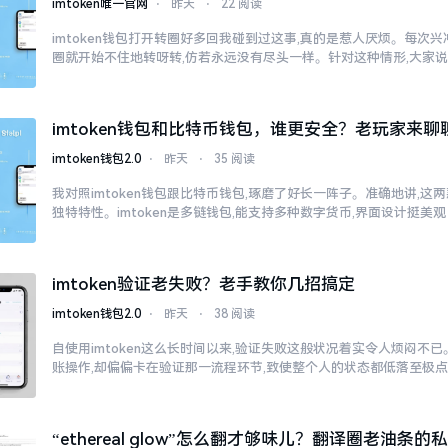
imtoken唯一官网
⋅
昨天
⋅
22 阅读
imtoken钱包打开转圈好多回我碰到过这事,真的是惹人厌烦。每次兴冲冲
圈就开始不住地转呀转,仿若永远没有尽头一样。针对这种情形,大家
imtoken钱包和比特币钱包，谁更安全？老玩家来聊
imtoken钱包2.0
⋅
昨天
⋅
35 阅读
我对照imtoken钱包跟比特币钱包,琢磨了好长一阵子。准确地讲,这
独特特性。imtoken是多链钱包,能支持多种数字货币,界面设计挺美观
imtoken验证老失败？老手教你几招搞定
imtoken钱包2.0
⋅
昨天
⋅
38 阅读
自使用imtoken这么长时间以来,验证失败这般状况着实令人烦闷不
账操作,却偏偏卡在验证那一流程环节,致使整个人的状态都低落至极
“ethereal glow”怎么翻才够味儿？翻译圈老油条的