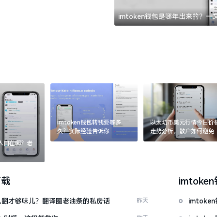
imtoken钱包是哪年出来的？
imtoken钱包转钱要等多
以太坊币美元行情今日价
久？实际经验告诉你
走势分析，散户如何避免
涨杀跌被套牢
：入口在哪？老
下载
imtoke
ow”怎么翻才够味儿？翻译圈老油条的私房话
昨天
imto