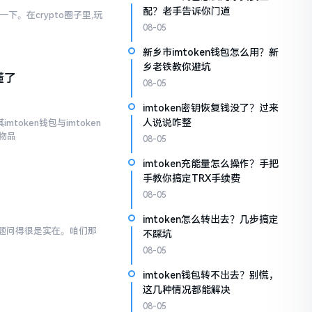
配？老手告诉你门道
下。在crypto圈子里,玩
08-05
新乡市imtoken钱包怎么用？新
乡老铁教你避坑
懂了
08-05
imtoken密钥恢复钱没了？过来
人说说咋整
token钱包与imtoken
物品
08-05
imtoken充能量怎么操作？手把
手教你搞定TRX手续费
08-05
imtoken怎么转出去？几步搞定
般问题问得很是实在。咱们那
不踩坑
08-05
imtoken钱包转不出去？别慌，
这几种情况都能解决
08-05