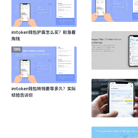
imtoken钱包护盾怎么买？别急着
掏钱
TOP6
imtoken钱包转钱要等多久？实际
经验告诉你