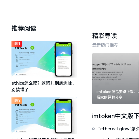
推荐阅读
精彩导读
TOP1
最新热门推荐
ethice怎么读？这词儿到底念啥，
别搞错了
imtoken钱包安卓下载
玩家的经验分享
TOP2
imtoken中文版
“ethereal gl