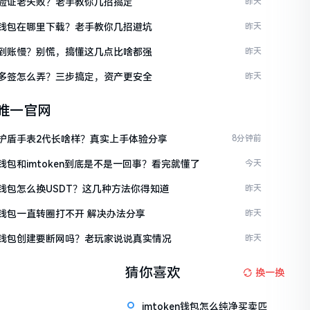
ken验证老失败？老手教你几招搞定
昨天
ken钱包在哪里下载？老手教你几招避坑
昨天
ken到账慢？别慌，搞懂这几点比啥都强
昨天
ken多签怎么弄？三步搞定，资产更安全
昨天
en唯一官网
ken护盾手表2代长啥样？真实上手体验分享
8分钟前
en钱包和imtoken到底是不是一回事？看完就懂了
今天
en钱包怎么换USDT？这几种方法你得知道
昨天
en钱包一直转圈打不开 解决办法分享
昨天
ken钱包创建要断网吗？老玩家说说真实情况
昨天
猜你喜欢
换一换
imtoken钱包怎么纯净买卖匹