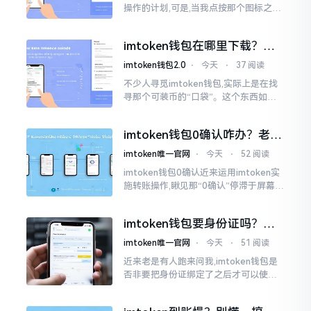
操作的计划,可是,当我点按那个图标之后,
屏幕就如同陷入死机状态一样,好长一段
时间都木有一丁点反应。我不住地点击
imtoken钱包在哪里下载？老
手教你几招避坑
imtoken钱包2.0
⋅
今天
⋅
37 阅读
不少人寻觅imtoken钱包,实际上是在找
寻那个可装币的“口袋”。这个东西如今
称作imToken,是个老资历的钱包,对以太
坊、比特币以及各类链上的代币予以支
imtoken钱包0确认咋办？老手
持。
教你几招快速解决
imtoken唯一官网
⋅
今天
⋅
52 阅读
imtoken钱包0确认近来运用imtoken实
施转账操作,瞅见那“0确认”停滞于屏幕之
上,内心着实颇为不是个滋味儿。此玩意
儿恰似前往银行进行排队,前方之人众多,
imtoken钱包要身份证吗？别
你仅有干巴巴等待其一途。
慌，看完这篇就懂了
imtoken唯一官网
⋅
今天
⋅
51 阅读
近来老是有人跑来问我,imtoken钱包是
否非要把身份证绑定了之后才可以使用
呢?起初阶段我也着实感到极为纳闷,随后
历经一番认真细致地琢磨，最终算是搞