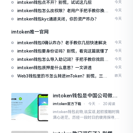
imtoken钱包点不开？别慌，试试这几招
今天
imtoken钱包怎么改权限？老用户手把手教你换主
今天
人
imtoken钱包kyc通道关闭，你的资产咋办？
今天
imtoken唯一官网
imtoken钱包0确认咋办？老手教你几招快速解决
今天
imtoken钱包要身份证吗？别慌，看完这篇就懂了
今天
imtoken钱包怎么导入助记词？手把手教你找回资
今天
产
imtoken钱包质押是什么意思？一文讲透
今天
Web3钱包里的币怎么转进imToken？别慌，三步
昨天
搞定
imtoken钱包是中国公司做的
吗？一文说清楚
imtoken官方下载
⋅
今天
⋅
20 阅读
imtoken钱包此物,说实话,起初接触时我
满心迷茫。历经一段时日的使用探寻,我
才渐渐揭开其面纱,明晰其实际状况。原
来,这款钱包乃中国团队打造,其创始人为