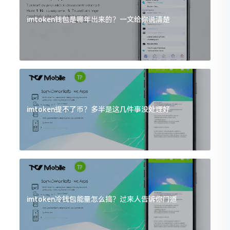
imtoken钱包是哪年出来的？一文给你说清楚
imtoken提不了币？多半是这几件事没处理好
imtoken冷钱包能量怎么搞？过来人告诉你门道