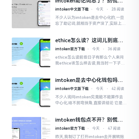
imtoken助记词忘了？别慌，
李鹏
这招能救你
imtoken中文版下载
⋅
今天
⋅
28 阅读
不少人认为imtoken是去中心化的,一旦
忘了助记词,就相当于资产没了,实际上这
笔账不能如此来算,重点在于你的设备是
否还存在。假设你的手机没丢,且一直处
ethice怎么读？这词儿到底念
于网络连接状态
啥，别搞错了
imtoken官方下载
⋅
今天
⋅
36 阅读
ethice怎么读前些日子有那么个人来问
我ethice该怎么样去读,我当时一下子就
愣住了,卡在那儿说不出话来。这个词瞅
着模样感觉像是ethics（伦理学）,不过
imtoken是去中心化钱包吗？
呢拼写方面却少了一个字母
看完这篇不踩坑
imtoken中文版下载
⋅
今天
⋅
42 阅读
不少人询问imtoken究竟能不能算作去
中心化,咱不拐弯抹角,直接讲结论:它是一
种“不伦不类”的混合形态。私钥诚然是
由你自己掌握在手中,这点确凿无误
imtoken钱包点不开？别慌，
试试这几招
imtoken官方下载
⋅
今天
⋅
47 阅读
昨天,我制订了打开imtoken去开展转账