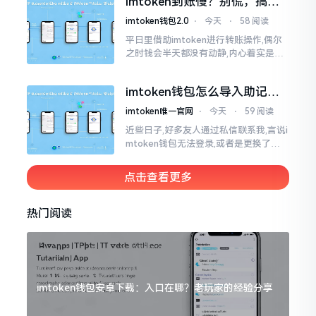
imtoken到账慢？别慌，搞懂
清楚了
这几点比啥都强
imtoken钱包2.0
⋅
今天
⋅
58 阅读
平日里借助imtoken进行转账操作,偶尔
之时钱会半天都没有动静,内心着实是挺
着急的。实际上这东西到账的快慢情况,
真的并非是它独自就能决定的。区块链
imtoken钱包怎么导入助记
这个东西呢
词？手把手教你找回资产
imtoken唯一官网
⋅
今天
⋅
59 阅读
近些日子,好多友人通过私信联系我,言说i
mtoken钱包无法登录,或者是更换了手
机后,资产寻觅不到,急得如同热锅之上的
蚂蚁一般。实际上
点击查看更多
热门阅读
imtoken钱包安卓下载：入口在哪？老玩家的经验分享