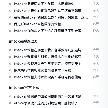
imtoken助记词忘了？别慌，这招能救你
今天
imtoken是去中心化钱包吗？看完这篇不踩坑
今天
装错假imtoken钱包怎么办？别慌，快卸载，这几
今天
招能救急
我是丘imtoken来拯救你的钱包
昨天
imtoken钱包怎么下？这几种靠谱路子别走歪
昨天
imtoken钱包2.0
imtoken钱包在哪里下载？老手教你几招避坑
今天
imtoken到账慢？别慌，搞懂这几点比啥都强
今天
imtoken多签怎么弄？三步搞定，资产更安全
今天
以太坊行情价格走势图怎么看才不亏钱
今天
imtoken钱包支持哪些设备？手机电脑都能用
昨天
imtoken官方下载
imtoken钱包是中国公司做的吗？一文说清楚
今天
ethice怎么读？这词儿到底念啥，别搞错了
今天