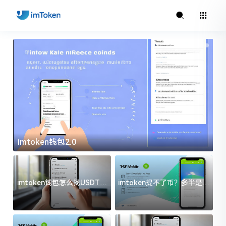
imtoken钱包2.0
i
imtoken钱包怎么找USDT地
imtoken提不了币？多半是这
址？三步搞定不踩坑
几件事没处理好