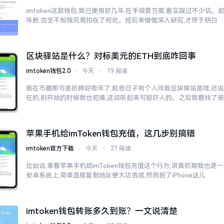
imtoken这款钱包,我已使用好几年,在手续费方面,着实踩过不少坑。
吊胆,完全不知钱究竟扣在了何处。经后来慢慢深入研究,才终于明白
区块驿站是什么？对标美元的ETH到底咋回事
imtoken钱包2.0
⋅
今天
⋅
19 阅读
我在币圈那可是折腾好些年了,前些日子有个人问我区块驿站是啥,还说
在的,刚开始的时候我也犯难,这词听起来可挺吓人的。之后我翻找了
苹果手机给imToken钱包充值，这几步别搞错
imtoken官方下载
⋅
今天
⋅
21 阅读
比如说,拿着苹果手机给imToken钱包充值这个行为,讲真初期我也是
安卓系统上,简单直接复制地址便大功告成,然而到了iPhone这儿
imtoken钱包转账多久到账？一文说清楚