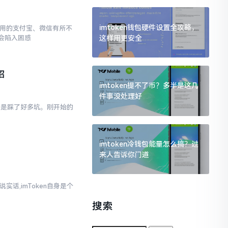
imtoken钱包硬件设置全攻略，
常使用的支付宝、微信有所不
这样用更安全
会陷入困惑
招
imtoken提不了币？多半是这几
件事没处理好
真的是踩了好多坑。刚开始的
imtoken冷钱包能量怎么搞？过
来人告诉你门道
实话,imToken自身是个
搜索