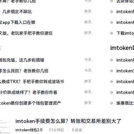
示关不掉？老手教你几招
今天
区块驿站
去？几步搞定不踩坑
昨天
imto
网址app下载入口在哪
昨天
imto
载中文版，老玩家手把手教你避坑
昨天
下载im
载
imtok
en钱包充值，这几步别搞错
今天
imtok
产为零怎么找回？老张教你几招
今天
imto
T怎么换成TRX？手把手教你转成波场币
昨天
imto
元计价跌成啥样了？老手教你咋看
昨天
imto
token教你创建多个钱包管理资产
昨天
埃塞俄比
imtoken手续费怎么算？转账和交易所差别大了
imtoken钱包2.0
⋅
51分钟前
⋅
8 阅读