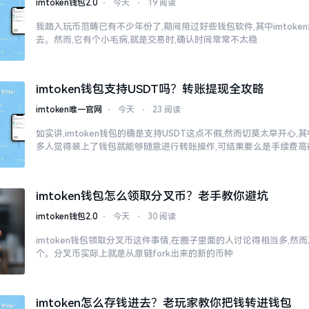
imtoken钱包2.0
⋅
今天
⋅
19 阅读
我踏入玩币范畴已有不少年份了,期间用过好些钱包软件,其中imtok
去。然而,它有个小毛病,就是交易时,确认时间常常不太稳
imtoken钱包支持USDT吗？转账提现全攻略
imtoken唯一官网
⋅
今天
⋅
23 阅读
如实讲,imtoken钱包的确是支持USDT这点不假,然而切莫太早开心
多人觉得装上了钱包就能够随意进行转账操作,可结果要么是手续费高
imtoken钱包怎么领取分叉币？老手教你避坑
imtoken钱包2.0
⋅
今天
⋅
30 阅读
imtoken钱包领取分叉币这件事情,在圈子里面的人讨论得相当多,
个。分叉币实际上就是从原链fork出来的新的币种
imtoken怎么存钱进去？老玩家教你把钱转进钱包