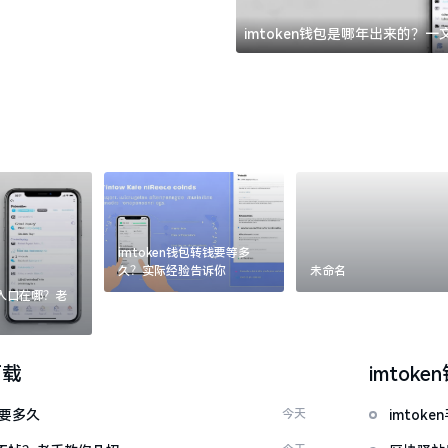
imtoken钱包是哪年出来的？
imtoken钱包转钱要等多
久？实际经验告诉你
未命名
：入口在哪？老
下载
imtoke
证要多久
今天
imto