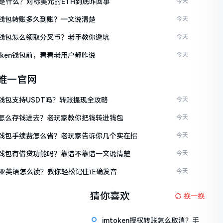
是什么？对标美元的ETH到底咋回事
今天
ken钱包转账多久到账？一文说清楚
今天
ken钱包怎么领取分叉币？老手教你避坑
今天
token钱包前，看看老用户都咋说
今天
en唯一官网
en钱包支持USDT吗？转账提现全攻略
今天
ken怎么存钱进去？老玩家教你把钱转进钱包
今天
ken钱包手续费怎么省？老玩家告诉你几个实在招
今天
ken钱包有借贷功能吗？靠谱不靠谱一文说清楚
今天
亚英语怎么读？教你轻松记住正确发音
今天
猜你喜欢
换一换
imtoken授权转账怎么取消？手