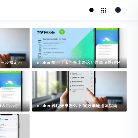
址？三步搞定不踩
imtoken提不了币？多半是这几件事没处理好
i
过来人告诉你门
imtoken钱包安卓怎么下 官方渠道避坑指南