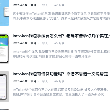
imtoken唯一官网
⋅
今天
⋅
42 阅读
这个被称作imToken的东西,确切来讲就是个数字钱包,它跟我们平
同,其本身没办法直接进行“充值”。好多人在初次接触玩弄它的时候都
imtoken钱包手续费怎么省？老玩家告诉你几个实在
imtoken唯一官网
⋅
今天
⋅
45 阅读
imtoken这个钱包,我使用它已经快三年时间,在手续费这件事情上,
那段时间,每次进行转账的时候,都会心疼得一直嘬牙花子
imtoken钱包有借贷功能吗？靠谱不靠谱一文说清楚
imtoken唯一官网
⋅
今天
⋅
46 阅读
imToken这个东西有不少人在用,然而提及借贷功能,好多人心里没谱。说
钱包,并非银行,它不会直接发放贷款。它里面接入了一些DeFi协议