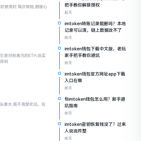
把手教你解除授权
起初使用时,每次转账,都提心
前天
imtoken转账记录能删吗？本地
记录可以清，链上数据改不了
昨天
imtoken钱包下载中文版，老玩
家手把手教你避坑
它是对标美元的ETH,说实
些资料
昨天
imtoken钱包官方网址app下载
入口在哪
昨天
filimtoken钱包怎么用？新手避
一头雾水,搞不清楚状况。在
坑指南
昨天
imtoken密钥恢复钱没了？过来
人说说咋整
昨天