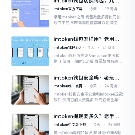
imtoken钱包切换钱包，几步
搞定不踩坑
imtoken官方下载
⋅
今天
⋅
19 阅读
常用imtoken之后,钱包数量多得如同抽
屉当中的旧衣物那般,翻都难以翻得过
来。每当想要更换一个钱包进行使用时,
寻觅许久入口,着急得一直挠头。实际上
imtoken钱包怎样用？老用户
切换并非那么繁杂
掏心窝说几句
imtoken钱包2.0
⋅
今天
⋅
21 阅读
imtoken钱包怎样谈及imtoken钱包此
物,于使用一段时长之后,发觉颇为有趣玩
味。论其好用与否,其界面着实是洁净简
易,即便新手之人亦能够迅速上手；可若
imtoken钱包安全吗？老玩家
说其不好用
掏心窝子说几句
imtoken唯一官网
⋅
今天
⋅
24 阅读
imtoken钱包安全不安全吗imtoken这款
软件,使用它的人数挺多,然而它安全与否
这个问题,可不是简单几句话就能讲明白
的。我个人用它有两年多了,这期间,我见
imtoken提现要多久？老手说
过有人用它赚到钱,每晚能安稳入睡
说真实体验
imtoken中文版下载
⋅
今天
⋅
29 阅读
这imToken提现的情况,我可是仔细琢磨