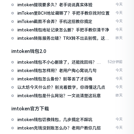
imtoken提现要多久？老手说说真实体验
今天
imToken里BCH地址藏哪了？手把手教你找对位置
今天
imToken截图不会弄？手机这招教你搞定
今天
imtoken钱包地址记录怎么删？手把手教你清干净
今天
imtoken转账服务出错？TRX转不出去别慌，这几
昨天
招试试
imtoken钱包2.0
imtoken钱包不小心删除了，还能找回吗？手
52分钟前
把手教你恢复
imtoken钱包怎样用？老用户掏心窝说几句
今天
imtoken钱包怎么备份？别等丢了才后悔
今天
以太坊今天什么价？别光看数字，你得懂这几点
今天
imtoken钱包是什么网站？一文说清楚这玩意
昨天
imtoken官方下载
imtoken钱包切换钱包，几步搞定不踩坑
今天
imtoken充钱没到账怎么办？老用户教你几招
今天