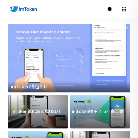
imtoken钱包2.0
i
imtoken钱包怎么找USDT地
imtoken提不了币？多半是这
址？三步搞定不踩坑
几件事没处理好