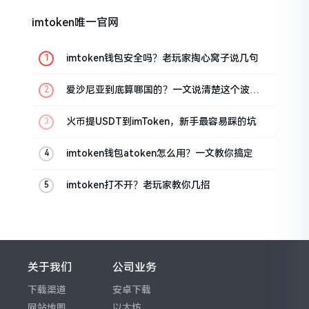
imtoken唯一官网
imtoken钱包安全吗？老玩家掏心窝子说几句
爱沙尼亚到底算哪国的？一文说清楚这个波罗
的海小国
火币提USDT到imToken，新手最容易踩的坑
imtoken钱包atoken怎么用？一文教你搞定
imtoken打不开？老玩家教你几招
关于我们
公司业务
下载渠道
安卓下载
网站地图
以太坊