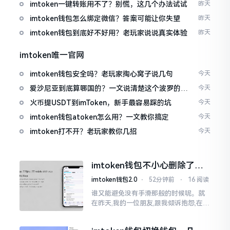
imtoken一键转账用不了？别慌，这几个办法试试
昨天
imtoken钱包怎么绑定微信？答案可能让你失望
昨天
imtoken钱包到底好不好用？老玩家说说真实体验
昨天
imtoken唯一官网
imtoken钱包安全吗？老玩家掏心窝子说几句
今天
爱沙尼亚到底算哪国的？一文说清楚这个波罗的海
今天
小国
火币提USDT到imToken，新手最容易踩的坑
今天
imtoken钱包atoken怎么用？一文教你搞定
今天
imtoken打不开？老玩家教你几招
今天
imtoken钱包不小心删除了，
还能找回吗？手把手教你恢复
imtoken钱包2.0
⋅
52分钟前
⋅
16 阅读
谁又能避免没有手滑那般的时候呢。就
在昨天,我的一位朋友,跟我倾诉抱怨,在进
行清理手机内存这个行为当中,把imtoke
n给删除掉了,在那个时刻