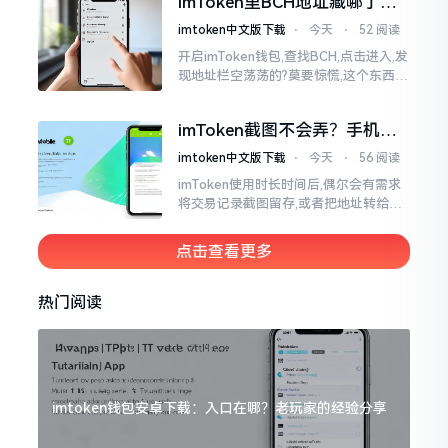
imToken里BCH地址藏哪了？
手把手教你找对位置
imtoken中文版下载
⋅
今天
⋅
52 阅读
开启imToken钱包,查找BCH,点击进入,发
现地址栏空荡荡的?莫要惊慌,这个东西隐
藏得极为深入。imToken默认呈现给你
的是BCH的新地址格式
imToken截图不会弄？手机这
招教你搞定
imtoken中文版下载
⋅
今天
⋅
56 阅读
imToken使用时长时间后,偶尔会有需求
将交易记录截图留存,或者把地址转给友
人查看。然而,众多刚上手的朋友并不清
楚怎样进行操作,实际上,这件事情是颇为
点击查看更多
简易的
热门阅读
imtoken钱包安卓下载：入口在哪？老玩家的经验分享