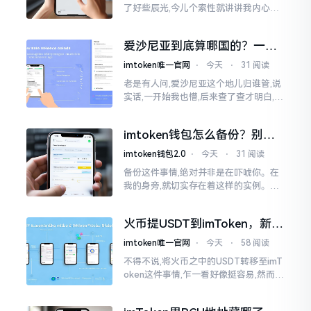
了好些辰光,今儿个索性就讲讲我内心的
真切感受。说实在的,它到底快不快,真不
太好干脆地一概而论。有的人几分钟就
爱沙尼亚到底算哪国的？一文
能成功到账
说清楚这个波罗的海小国
imtoken唯一官网
⋅
今天
⋅
31 阅读
老是有人问,爱沙尼亚这个地儿归谁管,说
实话,一开始我也懵,后来查了查才明白,爱
沙尼亚是个独立国家,不属别的国家,它在
波罗的海东边，和俄罗斯隔海相望,对面
imtoken钱包怎么备份？别等
就是芬兰。
丢了才后悔
imtoken钱包2.0
⋅
今天
⋅
31 阅读
备份这件事情,绝对并非是在吓唬你。在
我的身旁,就切实存在着这样的实例。有
一位朋友,他的手机不小心掉落了,结果存
储于imtoken里的资产一下子全部都消
火币提USDT到imToken，新手
失得无影无踪了
最容易踩的坑
imtoken唯一官网
⋅
今天
⋅
58 阅读
不得不说,将火币之中的USDT转移至imT
oken这件事情,乍一看好像挺容易,然而在
实际去进行操作的时候,好多新手依旧会
遭遇挫折。我在币圈摸爬滚打这么多年