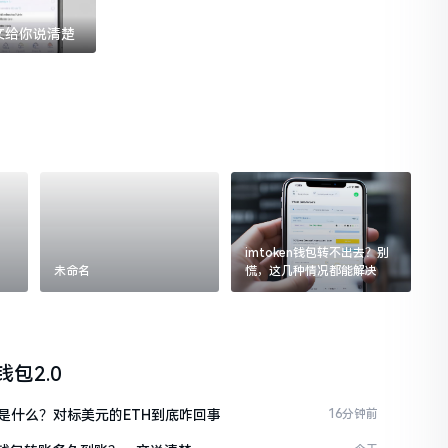
一文给你说清楚
imtoken钱包转不出去？别
未命名
慌，这几种情况都能解决
n钱包2.0
是什么？对标美元的ETH到底咋回事
16分钟前