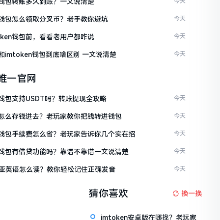
ken钱包转账多久到账？一文说清楚
今天
ken钱包怎么领取分叉币？老手教你避坑
今天
token钱包前，看看老用户都咋说
今天
en和imtoken钱包到底啥区别 一文说清楚
今天
en唯一官网
en钱包支持USDT吗？转账提现全攻略
今天
ken怎么存钱进去？老玩家教你把钱转进钱包
今天
ken钱包手续费怎么省？老玩家告诉你几个实在招
今天
ken钱包有借贷功能吗？靠谱不靠谱一文说清楚
今天
亚英语怎么读？教你轻松记住正确发音
今天
猜你喜欢
换一换
imtoken安卓版在哪找？老玩家