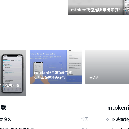
imtoken钱包是哪年出来的？
imtoken钱包转钱要等多
久？实际经验告诉你
未命名
：入口在哪？老
下载
imtoke
证要多久
今天
区块驿站