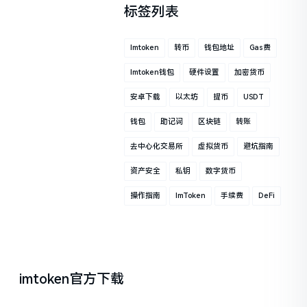
标签列表
Imtoken
转币
钱包地址
Gas费
Imtoken钱包
硬件设置
加密货币
安卓下载
以太坊
提币
USDT
钱包
助记词
区块链
转账
去中心化交易所
虚拟货币
避坑指南
资产安全
私钥
数字货币
操作指南
ImToken
手续费
DeFi
imtoken官方下载