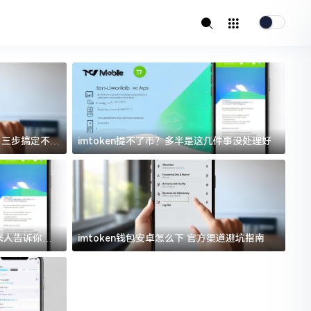
址？三步搞定不踩
imtoken提不了币？多半是这几件事没处理好
i
过来人告诉你门
imtoken钱包安卓怎么下 官方渠道避坑指南