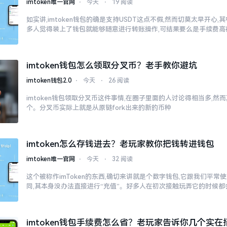
imtoken唯一官网
⋅
今天
⋅
19 阅读
如实讲,imtoken钱包的确是支持USDT这点不假,然而切莫太早开心
多人觉得装上了钱包就能够随意进行转账操作,可结果要么是手续费高
imtoken钱包怎么领取分叉币？老手教你避坑
imtoken钱包2.0
⋅
今天
⋅
26 阅读
imtoken钱包领取分叉币这件事情,在圈子里面的人讨论得相当多,
个。分叉币实际上就是从原链fork出来的新的币种
imtoken怎么存钱进去？老玩家教你把钱转进钱包
imtoken唯一官网
⋅
今天
⋅
32 阅读
这个被称作imToken的东西,确切来讲就是个数字钱包,它跟我们平
同,其本身没办法直接进行“充值”。好多人在初次接触玩弄它的时候都
imtoken钱包手续费怎么省？老玩家告诉你几个实在