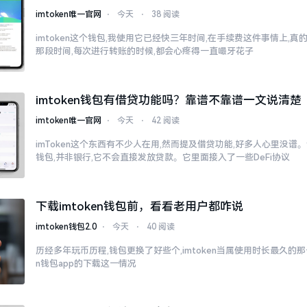
imtoken唯一官网
⋅
今天
⋅
38 阅读
imtoken这个钱包,我使用它已经快三年时间,在手续费这件事情上,
那段时间,每次进行转账的时候,都会心疼得一直嘬牙花子
imtoken钱包有借贷功能吗？靠谱不靠谱一文说清楚
imtoken唯一官网
⋅
今天
⋅
42 阅读
imToken这个东西有不少人在用,然而提及借贷功能,好多人心里没谱。说
钱包,并非银行,它不会直接发放贷款。它里面接入了一些DeFi协议
下载imtoken钱包前，看看老用户都咋说
imtoken钱包2.0
⋅
今天
⋅
40 阅读
历经多年玩币历程,钱包更换了好些个,imtoken当属使用时长最久的那一
n钱包app的下载这一情况