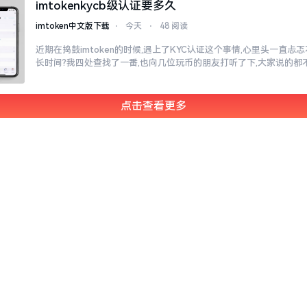
imtokenkycb级认证要多久
imtoken中文版下载
⋅
今天
⋅
48 阅读
近期在捣鼓imtoken的时候,遇上了KYC认证这个事情,心里头一直
长时间?我四处查找了一番,也向几位玩币的朋友打听了下,大家说的都
点击查看更多