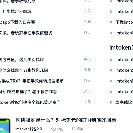
示关不掉？老手教你几招
今天
imto
去？几步搞定不踩坑
昨天
imto
网址app下载入口在哪
昨天
下载im
载中文版，老玩家手把手教你避坑
昨天
imtok
载
imtok
en钱包充值，这几步别搞错
今天
imtok
产为零怎么找回？老张教你几招
今天
imto
T怎么换成TRX？手把手教你转成波场币
昨天
imto
元计价跌成啥样了？老手教你咋看
昨天
imto
token教你创建多个钱包管理资产
昨天
埃塞俄比
区块驿站是什么？对标美元的ETH到底咋回事
imtoken钱包2.0
⋅
16分钟前
⋅
10 阅读