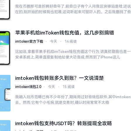
我在币圈那可是折腾好些年了,前些日子有个人问我区块驿站是啥,还说
在的,刚开始的时候我也犯难,这词听起来可挺吓人的。之后我翻找了
苹果手机给imToken钱包充值，这几步别搞错
imtoken官方下载
⋅
今天
⋅
14 阅读
比如说,拿着苹果手机给imToken钱包充值这个行为,讲真初期我也是
安卓系统上,简单直接复制地址便大功告成,然而到了iPhone这儿
imtoken钱包转账多久到账？一文说清楚
imtoken钱包2.0
⋅
今天
⋅
15 阅读
我踏入玩币范畴已有不少年份了,期间用过好些钱包软件,其中imtok
去。然而,它有个小毛病,就是交易时,确认时间常常不太稳
imtoken钱包支持USDT吗？转账提现全攻略