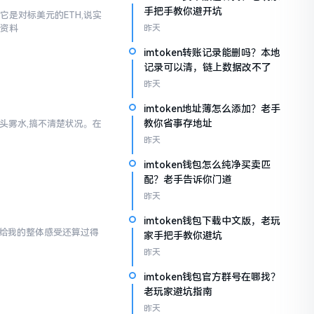
手把手教你避开坑
它是对标美元的ETH,说实
些资料
昨天
imtoken转账记录能删吗？本地
记录可以清，链上数据改不了
昨天
imtoken地址薄怎么添加？老手
教你省事存地址
一头雾水,搞不清楚状况。在
昨天
imtoken钱包怎么纯净买卖匹
配？老手告诉你门道
昨天
imtoken钱包下载中文版，老玩
en给我的整体感受还算过得
家手把手教你避坑
昨天
imtoken钱包官方群号在哪找？
老玩家避坑指南
昨天