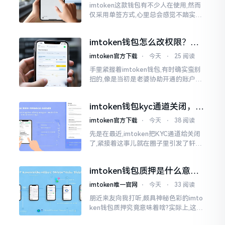
imtoken这款钱包有不少人在使用,然而
仅采用单签方式,心里总会感觉不踏实。
要是手机不慎丢失、私钥意外泄露,那就
真如同处于全然暴露状态了。多签实际
imtoken钱包怎么改权限？老
上就是给资产增添一道保障
用户手把手教你换主人
imtoken官方下载
⋅
今天
⋅
25 阅读
手里紧握着imtoken钱包,有时确实蛮别
扭的,像是当初是老婆协助开通的账户呢,
如今想要自行掌控权力,又或者公司账户
打算更换法定代表人
imtoken钱包kyc通道关闭，你
的资产咋办？
imtoken官方下载
⋅
今天
⋅
38 阅读
先是在最近,imtoken把KYC通道给关闭
了,紧接着这事儿就在圈子里引发了轩然
大波。一大批人的第一反应是全然懵掉,
心里想着钱包它还能不能继续使用?
imtoken钱包质押是什么意
思？一文讲透
imtoken唯一官网
⋅
今天
⋅
33 阅读
朋近来友向我打听,颇具神秘色彩的imto
ken钱包质押究竟意味着啥?实际上,这一
过程的本质也就是,你把手中原来有的币