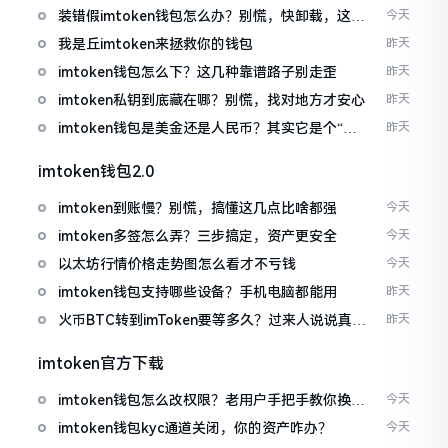
装错假imtoken钱包怎么办？别慌，快卸载，这几
今天
招能救急
我是丘imtoken来拯救你的钱包
昨天
imtoken钱包怎么下？这几种靠谱路子别走歪
昨天
imtoken私钥到底藏在哪？别慌，找对地方才安心
昨天
imtoken钱包是美金还是人民币？其实它是个“多
昨天
面手”
imtoken钱包2.0
imtoken到账慢？别慌，搞懂这几点比啥都强
今天
imtoken多签怎么弄？三步搞定，资产更安全
今天
以太坊行情价格走势图怎么看才不亏钱
今天
imtoken钱包支持哪些设备？手机电脑都能用
昨天
火币BTC转到imToken要等多久？过来人说说真实
昨天
情况
imtoken官方下载
imtoken钱包怎么改权限？老用户手把手教你换主
今天
人
imtoken钱包kyc通道关闭，你的资产咋办？
今天