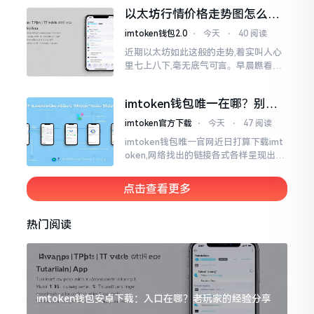
交付安排给协议展开特殊处理
以太坊行情价格走势图怎么看
才不亏钱
imtoken钱包2.0
⋅
今天
⋅
40 阅读
近期以太坊如此这般的走势,着实叫人心
里七上八下,毫无底气可言。早晨瞧看之
际还是一片通红之色,展现出良好的态势,
然而到了下午,那颜色刹那间就改变了,绿
imtoken钱包唯一在哪？别乱
得让人心里直冒慌意。
点，小心假网站
imtoken官方下载
⋅
今天
⋅
47 阅读
imtoken钱包唯一官网近日打算下载imt
oken,网络找出的链接各式各样呈现出乱
糟糟的状态,瞅着都好像是那么一股正确
的样子,然而真的敢于点击一下吗?内心一
点击查看更多
直忐忑不安。我折腾了好些日子
热门阅读
imtoken钱包安卓下载：入口在哪？老玩家的经验分享