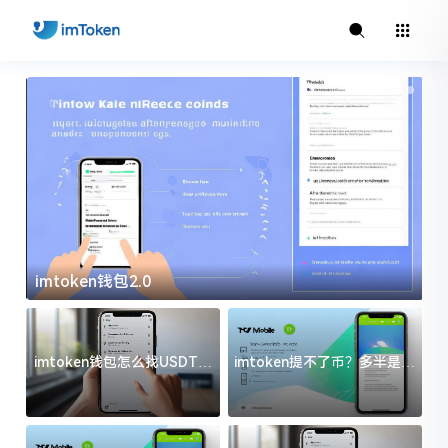
imtoken钱包2.0
i
imtoken钱包怎么找USDT地
imtoken提不了币？多半是这
址？三步搞定不踩坑
几件事没处理好