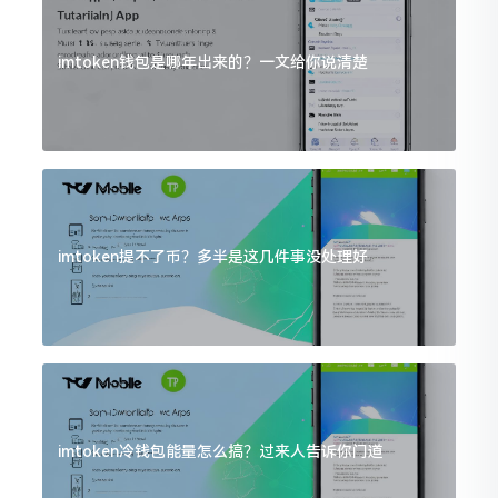
imtoken钱包是哪年出来的？一文给你说清楚
imtoken提不了币？多半是这几件事没处理好
imtoken冷钱包能量怎么搞？过来人告诉你门道