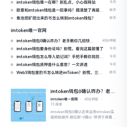
imtoken钱包唯一在哪？别乱点，小心假网站
今天
欧意和imtoken钱包是一回事吗？搞清楚了再装钱
昨天
包
鱼池挖矿挖出来的币怎么转到imtoken钱包？
昨天
imtoken唯一官网
imtoken钱包0确认咋办？老手教你几招快速
40分钟前
解决
imtoken钱包要身份证吗？别慌，看完这篇就懂了
今天
imtoken钱包怎么导入助记词？手把手教你找回资
今天
产
imtoken钱包质押是什么意思？一文讲透
今天
Web3钱包里的币怎么转进imToken？别慌，三步
昨天
搞定
imtoken钱包0确认咋办？老手
教你几招快速解决
imtoken唯一官网
⋅
40分钟前
⋅
13 阅读
imtoken钱包0确认近来运用imtoken实
施转账操作,瞅见那“0确认”停滞于屏幕之
上,内心着实颇为不是个滋味儿。此玩意