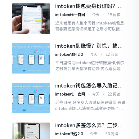
儿恰似前往银行进行排队,前方之人众多,
imtoken钱包要身份证吗？别
你仅有干巴巴等待其一途。
慌，看完这篇就懂了
imtoken唯一官网
⋅
今天
⋅
19 阅读
近来老是有人跑来问我,imtoken钱包是
否非要把身份证绑定了之后才可以使用
呢?起初阶段我也着实感到极为纳闷,随后
历经一番认真细致地琢磨，最终算是搞
imtoken到账慢？别慌，搞懂
清楚了
这几点比啥都强
imtoken钱包2.0
⋅
今天
⋅
22 阅读
平日里借助imtoken进行转账操作,偶尔
之时钱会半天都没有动静,内心着实是挺
着急的。实际上这东西到账的快慢情况,
真的并非是它独自就能决定的。区块链
imtoken钱包怎么导入助记
这个东西呢
词？手把手教你找回资产
imtoken唯一官网
⋅
今天
⋅
22 阅读
近些日子,好多友人通过私信联系我,言说i
mtoken钱包无法登录,或者是更换了手
机后,资产寻觅不到,急得如同热锅之上的
蚂蚁一般。实际上
imtoken多签怎么弄？三步搞
定，资产更安全
imtoken钱包2.0
⋅
今天
⋅
30 阅读