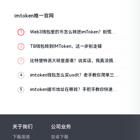
imtoken唯一官网
Web3钱包里的币怎么转进imToken？别慌，
三步搞定
TB钱包转到IMToken，这一步别走错
比特堡特派大明星是谁？说实话，我真没搞明
白
imtoken钱包怎么买usdt？老手教你简单三步
搞定
imtoken提币地址在哪找？手把手教你快速查
看
关于我们
公司业务
下载渠道
安卓下载