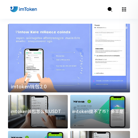
imtoken钱包2.0
i
imtoken钱包怎么找USDT地
imtoken提不了币？多半是这
址？三步搞定不踩坑
几件事没处理好