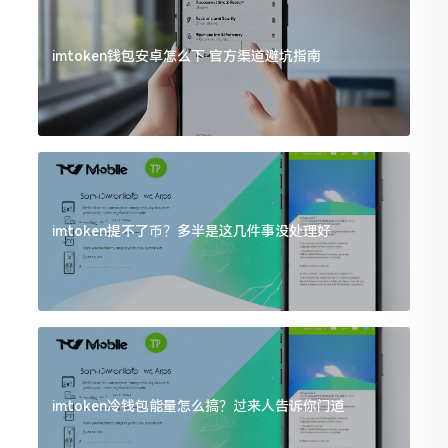
imtoken钱包安卓怎么下 官方渠道避坑指南
imtoken提不了币？多半是这几件事没处理好
imtoken冷钱包能量怎么搞？过来人告诉你门道