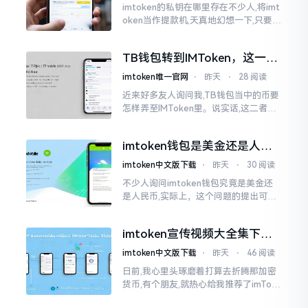
imtoken的私钥在哪里存在不少人,将imt
oken当作提款机,天真地幻想一下,只要把
密码输入进去了事情就会顺顺利利的。
然而,实际并不如此
TB钱包转到IMToken，这一步
别走错
imtoken唯一官网
⋅
昨天
⋅
28 阅读
近来好多友人询问我,TB钱包当中的币要
怎样弄至IMToken里。说实话,这二者皆
是钱包,并无什么高低贵贱之分,然而在操
作方面的确得细致些。好多人转着转着
imtoken钱包是美金还是人民
就迷糊了
币？其实它是个“多面手”
imtoken中文版下载
⋅
昨天
⋅
30 阅读
不少人询问imtoken钱包究竟是美金还
是人民币,实际上，这个问题的提出可谓
是有些“外行人”的意味了。imtoken根本
就不会去发行属于自身的货币,它仅仅是
imtoken宣传视频大全集下
一个“钱包”而已
载，新手看完就懂怎么用
imtoken中文版下载
⋅
昨天
⋅
46 阅读
日前,我心里头琢磨着打算去折腾那加密
货币,有个朋友,就热心给我推荐了imTok
en,还着重讲这可是个老资格的钱包哩。