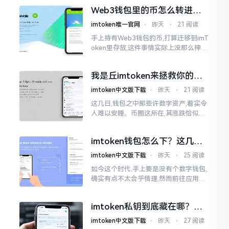
一式,图标、名字皆仿得极像,然而其中全
Web3钱包里的币怎么转进
是陷阱。
imToken？别慌，三步搞定
imtoken唯一官网
⋅
昨天
⋅
21 阅读
手上持有Web3钱包的币,打算迁移到imT
oken里存放,这件事情实际上没那么神秘
莫测。好多人一听闻“跨链”、“转账”就
心生畏惧,担心转错链导致币消失不见
我是丘imtoken来拯救你的钱
包
imtoken中文版下载
⋅
昨天
⋅
21 阅读
这几日,钱包之中那些许数字资产,着实令
人难以安睡。币圈这所在,其涨跌恰似翻
书那般迅速,昨日尚呈飘红之态，今日已
然绿得人心慌慌。众多人手中紧握着一
imtoken钱包怎么下？这几种
堆币
靠谱路子别走歪
imtoken中文版下载
⋅
昨天
⋅
25 阅读
如今这个时代,手上要是没有个数字钱包,
确实有点不太合乎情理,然而前往应用商
店搜索“imtoken”,呈现出来的结果各式
各样,实在是让人头疼不已。有些看起来
imtoken私钥到底藏在哪？别
似乎相似
慌，找对地方才安心
imtoken中文版下载
⋅
昨天
⋅
27 阅读