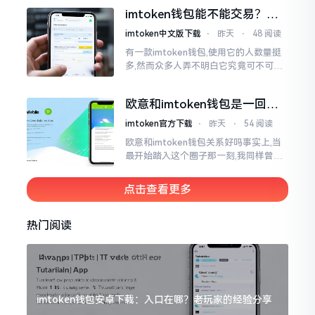
之后,我去到网上搜索了一番,嘿
imtoken钱包能不能交易？一
文说清楚
imtoken中文版下载
⋅
昨天
⋅
48 阅读
有一款imtoken钱包,使用它的人数量挺
多,然而众多人弄不明白它究竟可不可以
进行交易。说实话,此问题问得很实在。
钱包和交易所原本就是不同的事物,像是
欧意和imtoken钱包是一回事
存钱罐与菜市场那般
吗？搞清楚了再装钱包
imtoken官方下载
⋅
昨天
⋅
54 阅读
欧意和imtoken钱包关系好吗事实上,当
最开始踏入这个圈子那一刻,我同样曾因
这两者之名而陷入困惑,觉得好似有着同
一母体渊源所致的关联。而后随着时间
点击查看更多
推移才逐渐明晰
热门阅读
imtoken钱包安卓下载：入口在哪？老玩家的经验分享