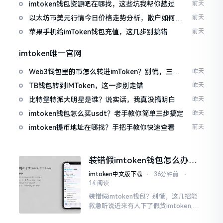
imtoken钱包资源吧在哪找，这些坑我帮你趟过
前天
以太坊币美元行情今日价格走势分析，散户如何避
前天
免追涨杀跌被套牢
苹果手机给imToken钱包充值，这几步别搞错
前天
imtoken唯一官网
Web3钱包里的币怎么转进imToken？别慌，三步
昨天
搞定
TB钱包转到IMToken，这一步别走错
昨天
比特堡特派大明星是谁？说实话，我真没搞明白
昨天
imtoken钱包怎么买usdt？老手教你简单三步搞定
昨天
imtoken提币地址在哪找？手把手教你快速查看
前天
装错假imtoken钱包怎么办？
别慌，快卸载，这几招能救急
imtoken中文版下载
⋅
36分钟前
⋅
14 阅读
装错假imtoken钱包？别慌，这几招能
救急听说近来有人下了假货imtoken,心
里必然怦怦一跳。这事物看起来如真品