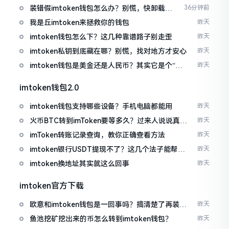
装错假imtoken钱包怎么办？别慌，快卸载，
36分钟前
这几招能救急
我是丘imtoken来拯救你的钱包
昨天
imtoken钱包怎么下？这几种靠谱路子别走歪
昨天
imtoken私钥到底藏在哪？别慌，找对地方才安心
昨天
imtoken钱包是美金还是人民币？其实它是个“多
昨天
面手”
imtoken钱包2.0
imtoken钱包支持哪些设备？手机电脑都能用
昨天
火币BTC转到imToken要等多久？过来人说说真实
昨天
情况
imToken转账记录查询，教你正确查看方法
昨天
imtoken银行USDT提现不了？这几个法子能帮你
昨天
搞定
imtoken换地址其实就这么回事
昨天
imtoken官方下载
欧意和imtoken钱包是一回事吗？搞清楚了再装钱
昨天
包
鱼池挖矿挖出来的币怎么转到imtoken钱包？
昨天