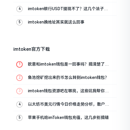
imtoken银行USDT提现不了？这几个法子能
帮你搞定
imtoken换地址其实就这么回事
imtoken官方下载
欧意和imtoken钱包是一回事吗？搞清楚了再
装钱包
鱼池挖矿挖出来的币怎么转到imtoken钱包？
imtoken钱包资源吧在哪找，这些坑我帮你趟
过
以太坊币美元行情今日价格走势分析，散户如
何避免追涨杀跌被套牢
苹果手机给imToken钱包充值，这几步别搞错