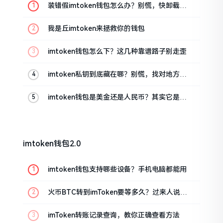
装错假imtoken钱包怎么办？别慌，快卸载，
这几招能救急
我是丘imtoken来拯救你的钱包
imtoken钱包怎么下？这几种靠谱路子别走歪
imtoken私钥到底藏在哪？别慌，找对地方才
安心
imtoken钱包是美金还是人民币？其实它是个
“多面手”
imtoken钱包2.0
imtoken钱包支持哪些设备？手机电脑都能用
火币BTC转到imToken要等多久？过来人说说
真实情况
imToken转账记录查询，教你正确查看方法