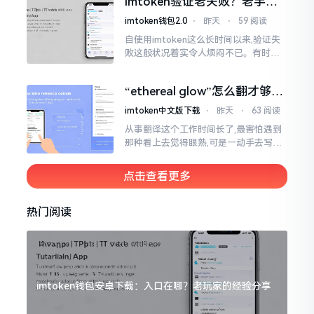
imtoken验证老失败？老手教
挺美观
你几招搞定
imtoken钱包2.0
⋅
昨天
⋅
59 阅读
自使用imtoken这么长时间以来,验证失
败这般状况着实令人烦闷不已。有时急
切地想要进行转账操作,却偏偏卡在验证
那一流程环节,致使整个人的状态都低落
“ethereal glow”怎么翻才够味
至极点。
儿？翻译圈老油条的私房话
imtoken中文版下载
⋅
昨天
⋅
63 阅读
从事翻译这个工作时间长了,最害怕遇到
那种看上去觉得眼熟,可是一动手去写就
毫无头绪的词汇。“etherealglow”就是
很典型的例子。你去查阅词典
点击查看更多
热门阅读
imtoken钱包安卓下载：入口在哪？老玩家的经验分享