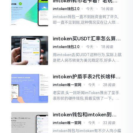
imtoken转币老卡着？老玩家
得
教你几招搞定
imtoken钱包2.0
⋅
今天
⋅
16 阅读
imtoken钱包一直不到账资金转了许久,
却一直不见到账,这种情况实在让人烦躁,
怒火中烧。我刚启用imtoken软件时,就
遇到过类似困扰,那时内心焦急,像被困在
imtoken买USDT汇率怎么算？
热锅上的蚂蚁,慌乱无措。
几点买最划算
imtoken钱包2.0
⋅
今天
⋅
18 阅读
用imtoken去买USDT这种行为,实际上就
是把人民币转变为美元稳定币,好多人在
首次进行购买时都陷入了困惑状态,界面
之中有着大量的数字,汇率呈现出忽高忽
imtoken护盾手表2代长啥样？
低的状况
真实上手体验分享
imtoken唯一官网
⋅
今天
⋅
28 阅读
老实讲,头一回听闻imToken推出了呈手
表形状的硬件钱包,我着实愣了一下。在c
rypto圈子里,玩硬件钱包的人数量不少,
然而做成手表样式的着实不多见。
imtoken钱包和imtoken到底
是不是一回事？看完就懂了
imtoken唯一官网
⋅
今天
⋅
33 阅读
imtoken钱包与imtoken有不少人向小编