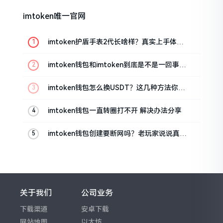
imtoken唯一官网
imtoken护盾手表2代长啥样？真实上手体验
分享
imtoken钱包和imtoken到底是不是一回事？
看完就懂了
imtoken钱包怎么换USDT？这几种方法你得
知道
imtoken钱包一直转圈打不开 解决办法分享
imtoken钱包创建要断网吗？老玩家说说真实
情况
关于我们
公司业务
下载渠道
安卓下载
网站地图
以太坊