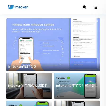
imtoken钱包2.0
i
imtoken钱包怎么找USDT地
imtoken提不了币？多半是这
址？三步搞定不踩坑
几件事没处理好