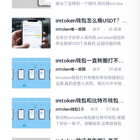
提出了这样的一个疑问,询问其imtoken
钱包与imtoken是不是属于不同一的事
物。而实际上,这二者根本完完全全就是
imtoken钱包怎么换USDT？这
同一个物品
几种方法你得知道
imtoken唯一官网
⋅
昨天
⋅
45 阅读
近些日子好多人询问我,imtoken钱包咋
样去换那USDT,讲真的,这般问题问得很
是实在。咱们那些普通之人玩币,最为头
疼之事便是怎样把各类代币换成USDT
imtoken钱包一直转圈打不开
解决办法分享
imtoken唯一官网
⋅
昨天
⋅
39 阅读
imtoken钱包打开转圈好多回我碰到过
这事,真的是惹人厌烦。每次兴冲冲地开
启imtoken,那个圈就开始不住地转呀转,
仿若永远没有尽头一样。针对这种情形,
imtoken钱包和比特币钱包，
大家说法不尽相同
谁更安全？老玩家来聊聊
imtoken钱包2.0
⋅
昨天
⋅
57 阅读
我对照imtoken钱包跟比特币钱包,琢磨
了好长一阵子。准确地讲,这两款钱包我
都用过,它们各有独特特性。imtoken是
多链钱包,能支持多种数字货币,界面设计