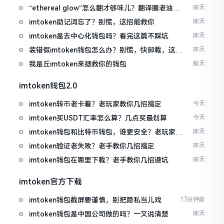
“ethereal glow”怎么翻才够味儿？翻译圈老油条
昨天
的私房话
imtoken助记词忘了？别慌，这招能救你
昨天
imtoken是去中心化钱包吗？看完这篇不踩坑
昨天
装错假imtoken钱包怎么办？别慌，快卸载，这几
昨天
招能救急
我是丘imtoken来拯救你的钱包
前天
imtoken钱包2.0
imtoken转币老卡着？老玩家教你几招搞定
今天
imtoken买USDT汇率怎么算？几点买最划算
今天
imtoken钱包和比特币钱包，谁更安全？老玩家来
昨天
聊聊
imtoken验证老失败？老手教你几招搞定
昨天
imtoken钱包在哪里下载？老手教你几招避坑
昨天
imtoken官方下载
imtoken钱包截屏要谨慎，别把隐私当儿戏
17分钟前
imtoken钱包是中国公司做的吗？一文说清楚
昨天