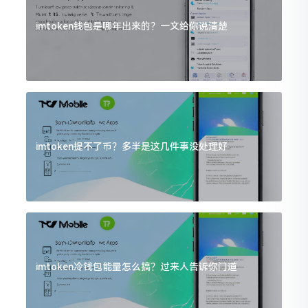
imtoken钱包是哪年出来的？一文给你说清楚
imtoken提不了币？多半是这几件事没处理好
imtoken冷钱包能量怎么搞？过来人告诉你门道