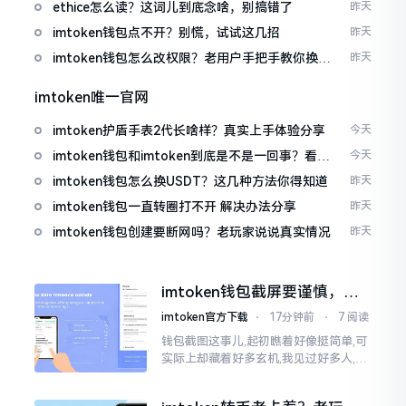
ethice怎么读？这词儿到底念啥，别搞错了
昨天
imtoken钱包点不开？别慌，试试这几招
昨天
imtoken钱包怎么改权限？老用户手把手教你换主
昨天
人
imtoken唯一官网
imtoken护盾手表2代长啥样？真实上手体验分享
今天
imtoken钱包和imtoken到底是不是一回事？看完
今天
就懂了
imtoken钱包怎么换USDT？这几种方法你得知道
昨天
imtoken钱包一直转圈打不开 解决办法分享
昨天
imtoken钱包创建要断网吗？老玩家说说真实情况
昨天
imtoken钱包截屏要谨慎，别
把隐私当儿戏
imtoken官方下载
⋅
17分钟前
⋅
7 阅读
钱包截图这事儿,起初瞧着好像挺简单,可
实际上却藏着好多玄机,我见过好多人,总
随手截钱包画面后,就随便发到朋友圈或
者群聊里,结果账号被盗,资产也没了,要晓