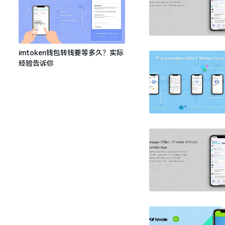
imtoken钱包转钱要等多久？实际
经验告诉你