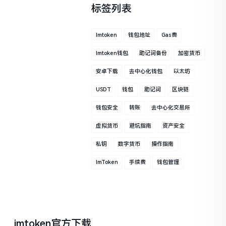
标签列表
Imtoken
钱包地址
Gas费
Imtoken钱包
助记词备份
加密货币
安卓下载
去中心化钱包
以太坊
USDT
钱包
助记词
区块链
钱包安全
转账
去中心化交易所
虚拟货币
避坑指南
资产安全
私钥
数字货币
操作指南
ImToken
手续费
钱包管理
imtoken官方下载