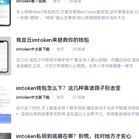
imtoken唯一官网
⋅
昨天
⋅
26 阅读
手上持有Web3钱包的币,打算迁移到imToken里存放,这件事情实
一听闻“跨链”、“转账”就心生畏惧,担心转错链导致币消失不见
我是丘imtoken来拯救你的钱包
imtoken中文版下载
⋅
昨天
⋅
29 阅读
这几日,钱包之中那些许数字资产,着实令人难以安睡。币圈这所在,其
尚呈飘红之态，今日已然绿得人心慌慌。众多人手中紧握着一堆币
imtoken钱包怎么下？这几种靠谱路子别走歪
imtoken中文版下载
⋅
昨天
⋅
33 阅读
如今这个时代,手上要是没有个数字钱包,确实有点不太合乎情理,然而前往
n”,呈现出来的结果各式各样,实在是让人头疼不已。有些看起来似乎
imtoken私钥到底藏在哪？别慌，找对地方才安心