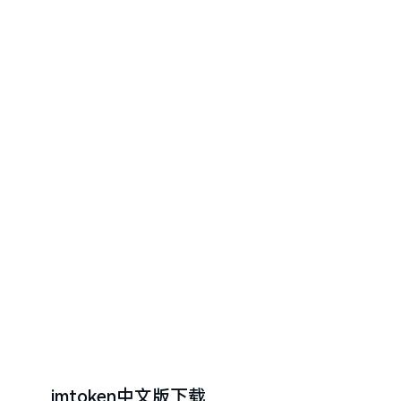
imtoken中文版下载