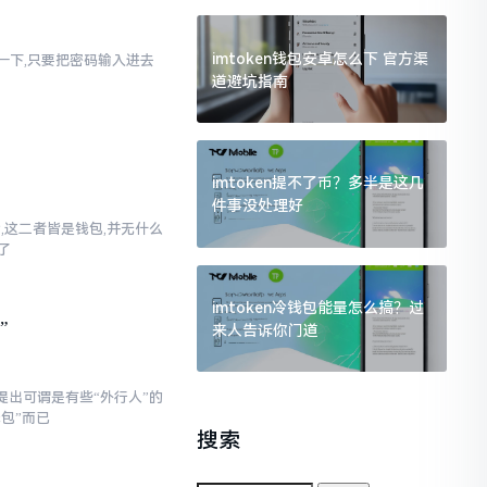
imtoken钱包安卓怎么下 官方渠
幻想一下,只要把密码输入进去
道避坑指南
imtoken提不了币？多半是这几
件事没处理好
话,这二者皆是钱包,并无什么
了
imtoken冷钱包能量怎么搞？过
”
来人告诉你门道
提出可谓是有些“外行人”的
钱包”而已
搜索