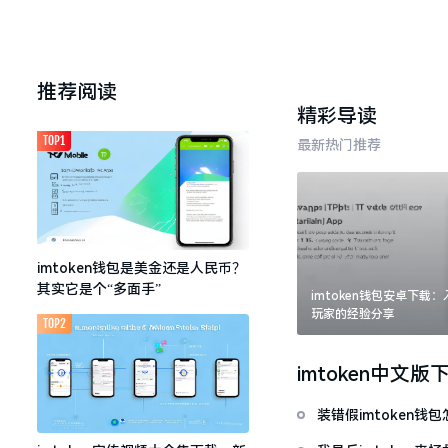
推荐阅读
精彩导读
TOP1
最新热门推荐
imtoken钱包是美金还是人民币？
其实它是个“多面手”
imtoken钱包安卓下载
玩家的经验分享
TOP2
imtoken中文版
装错假imtoken