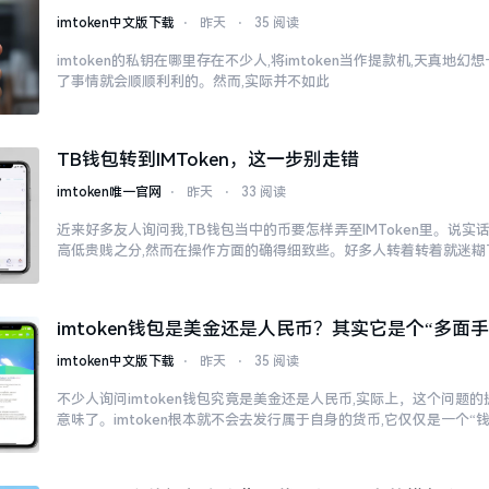
imtoken中文版下载
⋅
昨天
⋅
35 阅读
imtoken的私钥在哪里存在不少人,将imtoken当作提款机,天真地
了事情就会顺顺利利的。然而,实际并不如此
TB钱包转到IMToken，这一步别走错
imtoken唯一官网
⋅
昨天
⋅
33 阅读
近来好多友人询问我,TB钱包当中的币要怎样弄至IMToken里。说实
高低贵贱之分,然而在操作方面的确得细致些。好多人转着转着就迷糊
imtoken钱包是美金还是人民币？其实它是个“多面手
imtoken中文版下载
⋅
昨天
⋅
35 阅读
不少人询问imtoken钱包究竟是美金还是人民币,实际上，这个问题的
意味了。imtoken根本就不会去发行属于自身的货币,它仅仅是一个“