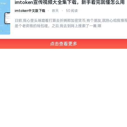
imtoken宣传视频大全集下载，新手看完就懂怎么用
imtoken中文版下载
⋅
昨天
⋅
50 阅读
日前,我心里头琢磨着打算去折腾那加密货币,有个朋友,就热心给我推荐了
是个老资格的钱包哩。之后,我去到网上搜索了一番,嘿
点击查看更多