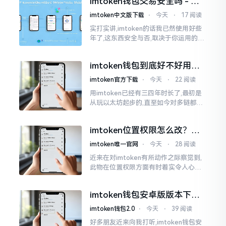
imtoken钱包交易安全吗 - 老
我也曾短暂错愕
用户的一些心里话
imtoken中文版下载
⋅
今天
⋅
17 阅读
实打实讲,imtoken的话我已然使用好些
年了,这东西安全与否,取决于你运用的方
式。钱包自身不存在问题,然而众多人之
所以失败,在于贪图便宜以及偷懒。我目
imtoken钱包到底好不好用？
睹过非常多的人
老玩家说说真实体验
imtoken官方下载
⋅
今天
⋅
22 阅读
用imtoken已经有三四年时长了,最初是
从玩以太坊起步的,直至如今对多链都有
涉及,也可算是个老使用者了,讲真，imto
ken这玩意儿就好像一个数字钱袋子
imtoken位置权限怎么改？手
把手教你搞定
imtoken唯一官网
⋅
今天
⋅
28 阅读
近来在对imtoken有所动作之际察觉到,
此物在位置权限方面有时着实令人心生
烦闷之感。开启app之际提示定位出现故
障情况,致使我呈现出一脸茫然不知所措
imtoken钱包安卓版版本下载
的模样
安装教程
imtoken钱包2.0
⋅
今天
⋅
39 阅读
好多朋友近来向我打听,imtoken钱包安