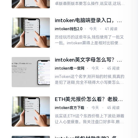
卓版最新版本要怎么操作,说实话,这玩意
儿要是熟练掌握了,还挺方便的。我用它
都快两年了,从1.8版本一直跟到现在的2.
imtoken电脑端登录入口，地
0版本
址在这里
imtoken钱包2.0
⋅
今天
⋅
41 阅读
历经玩币的这些年头,钱包使用了一批又
一批。imtoken算得上是相对比较便于
使用的，在手机上运用起来没有问题,然
而有时想要就着大屏幕瞧瞧资产状况,那
imtoken英文字母怎么写？正
就得去寻觅电脑端的入口。
确拼写看这里
imtoken唯一官网
⋅
今天
⋅
45 阅读
imToken这个名字,刚开始的时候,我真的
是犯了迷糊,完全不晓得大小写要怎么去
处置。在网络上搜寻了一阵后,发觉各种
各样的写法都有,有的写成IMTOKEN
ETH美元报价怎么看？老股民
手把手教你盯盘
imtoken官方下载
⋅
今天
⋅
45 阅读
说实话,ETH这个东西价格上下波动,瞅着
让人心里疲惫。我关注盘口好多年,瞧见
好多人询问“eth美元报价”,实际上重点并
非价格自身,而是你怎样去看待、如何做