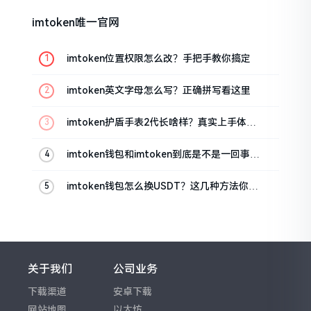
imtoken唯一官网
imtoken位置权限怎么改？手把手教你搞定
imtoken英文字母怎么写？正确拼写看这里
imtoken护盾手表2代长啥样？真实上手体验
分享
imtoken钱包和imtoken到底是不是一回事？
看完就懂了
imtoken钱包怎么换USDT？这几种方法你得
知道
关于我们
公司业务
下载渠道
安卓下载
网站地图
以太坊