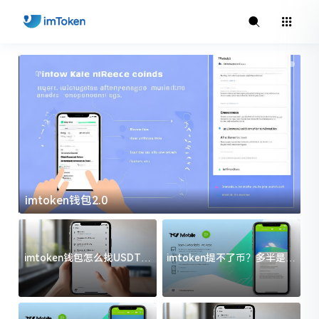
imtoken钱包2.0
i
imtoken钱包怎么找USDT地
imtoken提不了币？多半是这
址？三步搞定不踩坑
几件事没处理好