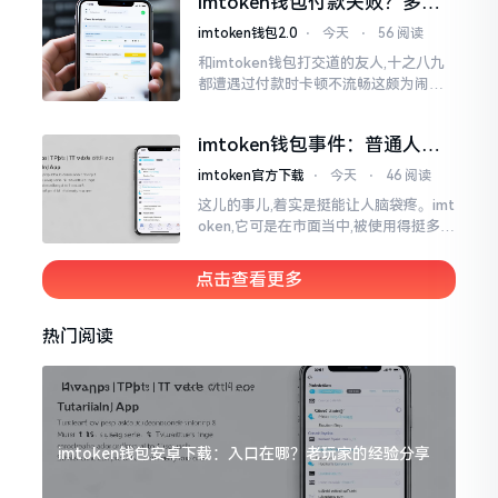
imtoken钱包付款失败？多半
判断。
是这几个原因闹的
imtoken钱包2.0
⋅
今天
⋅
56 阅读
和imtoken钱包打交道的友人,十之八九
都遭遇过付款时卡顿不流畅这颇为闹心
的状况。转账持续许久毫无反应,亦或是
直接弹出红色字体显示报错,情形令人焦
imtoken钱包事件：普通人该
急得连连跺脚。实际上讲
咋办？
imtoken官方下载
⋅
今天
⋅
46 阅读
这儿的事儿,着实是挺能让人脑袋疼。imt
oken,它可是在市面当中,被使用得挺多的
那种钱包。前段时间,它出现了一些状况
咧,好多人的资产,都跟着一块儿晃悠起来
点击查看更多
热门阅读
imtoken钱包安卓下载：入口在哪？老玩家的经验分享