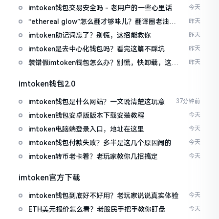
imtoken钱包交易安全吗 - 老用户的一些心里话
今天
“ethereal glow”怎么翻才够味儿？翻译圈老油条
昨天
的私房话
imtoken助记词忘了？别慌，这招能救你
昨天
imtoken是去中心化钱包吗？看完这篇不踩坑
昨天
装错假imtoken钱包怎么办？别慌，快卸载，这几
昨天
招能救急
imtoken钱包2.0
imtoken钱包是什么网站？一文说清楚这玩意
37分钟前
imtoken钱包安卓版版本下载安装教程
今天
imtoken电脑端登录入口，地址在这里
今天
imtoken钱包付款失败？多半是这几个原因闹的
今天
imtoken转币老卡着？老玩家教你几招搞定
今天
imtoken官方下载
imtoken钱包到底好不好用？老玩家说说真实体验
今天
ETH美元报价怎么看？老股民手把手教你盯盘
今天