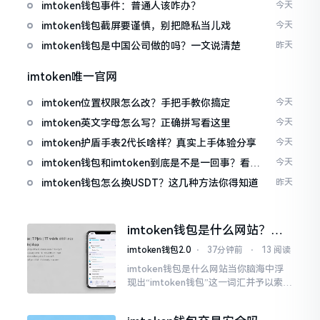
imtoken钱包事件：普通人该咋办？
今天
imtoken钱包截屏要谨慎，别把隐私当儿戏
今天
imtoken钱包是中国公司做的吗？一文说清楚
昨天
imtoken唯一官网
imtoken位置权限怎么改？手把手教你搞定
今天
imtoken英文字母怎么写？正确拼写看这里
今天
imtoken护盾手表2代长啥样？真实上手体验分享
今天
imtoken钱包和imtoken到底是不是一回事？看完
今天
就懂了
imtoken钱包怎么换USDT？这几种方法你得知道
昨天
imtoken钱包是什么网站？一
文说清楚这玩意
imtoken钱包2.0
⋅
37分钟前
⋅
13 阅读
imtoken钱包是什么网站当你脑海中浮
现出“imtoken钱包”这一词汇并予以索求
之时,内心所想往往不外乎“此物究竟是何
种平台”。事实上,初次听闻imtoken之际,