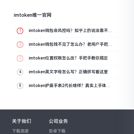
imtoken唯一官网
imtoken钱包会风控吗？知乎上的说法靠不靠
谱，老币民告诉你
imtoken钱包钱不见了怎么办？老用户手把手
教你找回
imtoken位置权限怎么改？手把手教你搞定
imtoken英文字母怎么写？正确拼写看这里
imtoken护盾手表2代长啥样？真实上手体验
分享
关于我们
公司业务
下载渠道
安卓下载