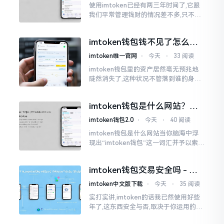
使用imtoken已经有两三年时间了,它跟
我们平常管理钱财的情况差不多,只不过
它是用于管理数字资产的。然而在网上
搜索“imtoken钱包官网中文版”,会跳出
imtoken钱包钱不见了怎么
许许多多的链接
办？老用户手把手教你找回
imtoken唯一官网
⋅
今天
⋅
33 阅读
imtoken钱包里的资产居然毫无预兆地
陡然消失了,这种状况不管落到谁的身上,
只怕都会心急如焚。我有个朋友就在前
些日子碰到了这样的事,当他满心忐忑地
imtoken钱包是什么网站？一
打开钱包查看时
文说清楚这玩意
imtoken钱包2.0
⋅
今天
⋅
40 阅读
imtoken钱包是什么网站当你脑海中浮
现出“imtoken钱包”这一词汇并予以索求
之时,内心所想往往不外乎“此物究竟是何
种平台”。事实上,初次听闻imtoken之际,
imtoken钱包交易安全吗 - 老
我也曾短暂错愕
用户的一些心里话
imtoken中文版下载
⋅
今天
⋅
35 阅读
实打实讲,imtoken的话我已然使用好些
年了,这东西安全与否,取决于你运用的方
式。钱包自身不存在问题,然而众多人之