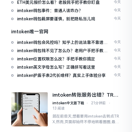
ETH美元报价怎么看？老股民手把手教你盯盘
今天
imtoken钱包事件：普通人该咋办？
今天
imtoken钱包截屏要谨慎，别把隐私当儿戏
今天
imtoken唯一官网
imtoken钱包会风控吗？知乎上的说法靠不靠谱，
今天
老币民告诉你
imtoken钱包钱不见了怎么办？老用户手把手教你
今天
找回
imtoken位置权限怎么改？手把手教你搞定
今天
imtoken英文字母怎么写？正确拼写看这里
今天
imtoken护盾手表2代长啥样？真实上手体验分享
今天
imtoken转账服务出错？TRX
转不出去别慌，这几招试试
imtoken中文版下载
⋅
21分钟前
⋅
13 阅读
就在前些天,想着要用imtoken去转点TR
X,然而,页面却始终不停地转着圈圈,最终
弹出来了“转账服务出错”这样的提示。