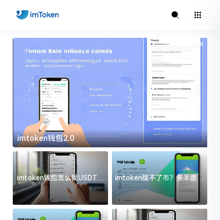
imtoken钱包2.0
i
imtoken钱包怎么找USDT地
imtoken提不了币？多半是这
址？三步搞定不踩坑
几件事没处理好