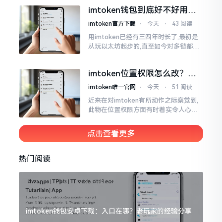
所以失败,在于贪图便宜以及偷懒。我目
imtoken钱包到底好不好用？
睹过非常多的人
老玩家说说真实体验
imtoken官方下载
⋅
今天
⋅
43 阅读
用imtoken已经有三四年时长了,最初是
从玩以太坊起步的,直至如今对多链都有
涉及,也可算是个老使用者了,讲真，imto
ken这玩意儿就好像一个数字钱袋子
imtoken位置权限怎么改？手
把手教你搞定
imtoken唯一官网
⋅
今天
⋅
51 阅读
近来在对imtoken有所动作之际察觉到,
此物在位置权限方面有时着实令人心生
烦闷之感。开启app之际提示定位出现故
障情况,致使我呈现出一脸茫然不知所措
点击查看更多
的模样
热门阅读
imtoken钱包安卓下载：入口在哪？老玩家的经验分享