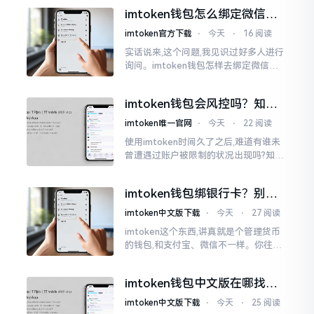
说实话,在那一瞬间
imtoken钱包怎么绑定微信？
答案可能让你失望
imtoken官方下载
⋅
今天
⋅
16 阅读
实话说来,这个问题,我见识过好多人进行
询问。imtoken钱包怎样去绑定微信呢?
答案是极为简单的,那便是绑不上。我方
才未信,经历了好长一段时间的反复尝
imtoken钱包会风控吗？知乎
试。随后予以明晰
上的说法靠不靠谱，老币民告
imtoken唯一官网
⋅
今天
⋅
22 阅读
诉你
使用imtoken时间久了之后,难道有谁未
曾遭遇过账户被限制的状况出现吗?知乎
上面为此吵得乱成一团,当中有人声称风
控是虚假的,还有人表示自己天天都被限
imtoken钱包绑银行卡？别折
制。
腾了，真相是这样的
imtoken中文版下载
⋅
今天
⋅
27 阅读
imtoken这个东西,讲真就是个管理货币
的钱包,和支付宝、微信不一样。你往里
面存的是比特币、以太坊这类虚拟货币,
并非人民币。好多人初次使用时
imtoken钱包中文版在哪找？
老手教你避坑
imtoken中文版下载
⋅
今天
⋅
25 阅读