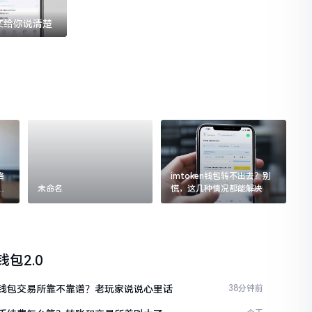
一文给你说清楚
格
imtoken钱包转不出去？别
追
未命名
慌，这几种情况都能解决
n钱包2.0
ken钱包交易所靠不靠谱？老玩家说说心里话
38分钟前