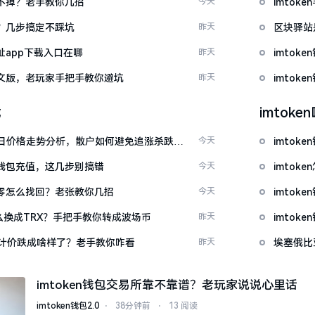
示关不掉？老手教你几招
今天
imto
去？几步搞定不踩坑
昨天
区块驿站
网址app下载入口在哪
昨天
imto
载中文版，老玩家手把手教你避坑
昨天
imto
载
imtok
日价格走势分析，散户如何避免追涨杀跌被
今天
imtok
en钱包充值，这几步别搞错
今天
imto
产为零怎么找回？老张教你几招
今天
imto
T怎么换成TRX？手把手教你转成波场币
昨天
imto
元计价跌成啥样了？老手教你咋看
昨天
埃塞俄比
imtoken钱包交易所靠不靠谱？老玩家说说心里话
imtoken钱包2.0
⋅
38分钟前
⋅
13 阅读