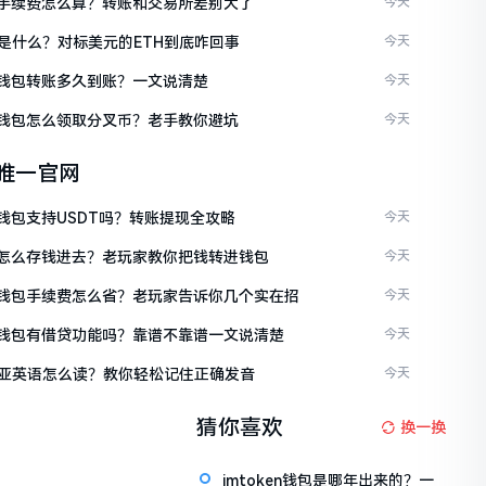
ken手续费怎么算？转账和交易所差别大了
今天
是什么？对标美元的ETH到底咋回事
今天
ken钱包转账多久到账？一文说清楚
今天
ken钱包怎么领取分叉币？老手教你避坑
今天
en唯一官网
en钱包支持USDT吗？转账提现全攻略
今天
ken怎么存钱进去？老玩家教你把钱转进钱包
今天
ken钱包手续费怎么省？老玩家告诉你几个实在招
今天
ken钱包有借贷功能吗？靠谱不靠谱一文说清楚
今天
亚英语怎么读？教你轻松记住正确发音
今天
猜你喜欢
换一换
imtoken钱包是哪年出来的？一