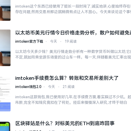
imtoken这个东西已经使用了挺长一段时间了,诚实地讲,心里始终
存在问题,然而交易所那边就稍微有点让人不放心。今天来谈论这个事
以太坊币美元行情今日价格走势分析，散户如何避免
imtoken官方下载
⋅
今天
⋅
19 阅读
以太坊今天多少钱？美元行情走势分析有一种数字货币叫做以太坊,它
不定,就如同乘坐游乐场里的过山车一样。每一天,伴随着美元汇率出
imtoken手续费怎么算？转账和交易所差别大了
imtoken钱包2.0
⋅
今天
⋅
21 阅读
imtoken这款钱包,我已使用好几年,在手续费方面,着实踩过不少坑。
吊胆,完全不知钱究竟扣在了何处。经后来慢慢深入研究,才终于明白
区块驿站是什么？对标美元的ETH到底咋回事