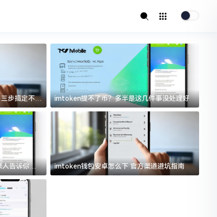
址？三步搞定不踩
imtoken提不了币？多半是这几件事没处理好
i
过来人告诉你门
imtoken钱包安卓怎么下 官方渠道避坑指南