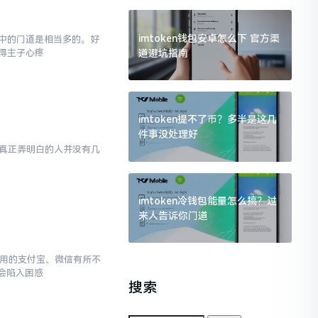
imtoken钱包安卓怎么下 官方渠
,其中的门道是相当多的。好
道避坑指南
得主子心疼
imtoken提不了币？多半是这几
件事没处理好
然而真正弄明白的人并没有几
imtoken冷钱包能量怎么搞？过
来人告诉你门道
常使用的支付宝、微信有所不
会陷入困惑
搜索