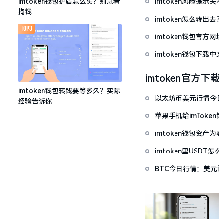
imtoken风险提
imtoken钱包护盾怎么买？别急着
掏钱
imtoken怎么转出
TOP3
imtoken钱包官方
imtoken钱包下
imtoken官方下
imtoken钱包转钱要等多久？实际
以太坊币美元行情今
经验告诉你
套牢
苹果手机给imTok
imtoken钱包资
imtoken里USD
BTC今日行情：美