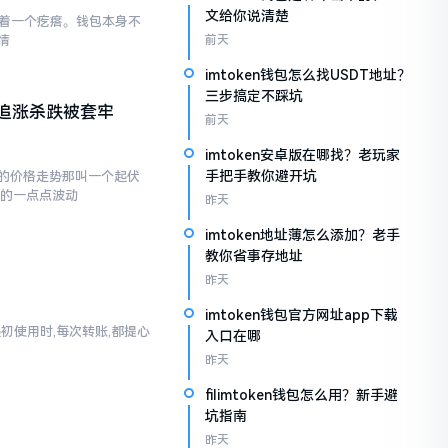
文给你说清楚
存在着一个疙瘩。钱包本身不
情
前天
imtoken钱包怎么找USDT地址？
三步搞定不踩坑
追涨杀跌被套牢
前天
imtoken安卓版在哪找？老玩家
手把手教你避开坑
的价格走势那叫一个起伏
现的一点点波动
昨天
imtoken地址薄怎么添加？老手
教你省事存地址
昨天
imtoken钱包官方网址app下载
起初使用时,每次转账,都提心
入口在哪
昨天
filimtoken钱包怎么用？新手避
坑指南
昨天