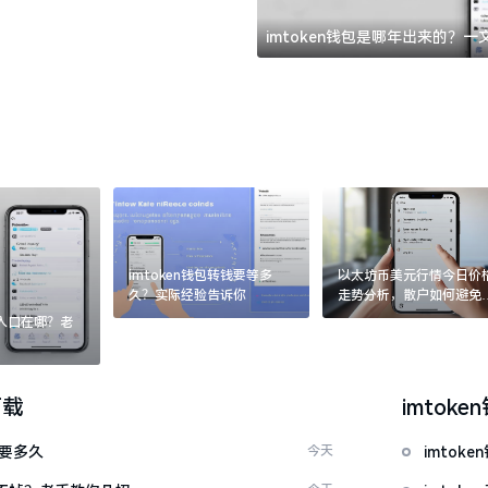
imtoken钱包是哪年出来的？
imtoken钱包转钱要等多
以太坊币美元行情今日价
久？实际经验告诉你
走势分析，散户如何避免
涨杀跌被套牢
：入口在哪？老
下载
imtoke
证要多久
今天
imto