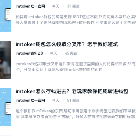
imtoken唯一官网
⋅
今天
⋅
34 阅读
如实讲,imtoken钱包的确是支持USDT这点不假,然而切莫太早开心
多人觉得装上了钱包就能够随意进行转账操作,可结果要么是手续费高
imtoken钱包怎么领取分叉币？老手教你避坑
imtoken钱包2.0
⋅
今天
⋅
45 阅读
imtoken钱包领取分叉币这件事情,在圈子里面的人讨论得相当多,
个。分叉币实际上就是从原链fork出来的新的币种
imtoken怎么存钱进去？老玩家教你把钱转进钱包
imtoken唯一官网
⋅
今天
⋅
51 阅读
这个被称作imToken的东西,确切来讲就是个数字钱包,它跟我们平
同,其本身没办法直接进行“充值”。好多人在初次接触玩弄它的时候都