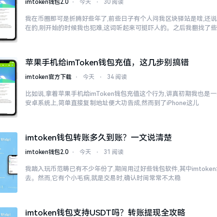
imtoken钱包2.0
⋅
今天
⋅
30 阅读
我在币圈那可是折腾好些年了,前些日子有个人问我区块驿站是啥,还说
在的,刚开始的时候我也犯难,这词听起来可挺吓人的。之后我翻找了
苹果手机给imToken钱包充值，这几步别搞错
imtoken官方下载
⋅
今天
⋅
34 阅读
比如说,拿着苹果手机给imToken钱包充值这个行为,讲真初期我也是
安卓系统上,简单直接复制地址便大功告成,然而到了iPhone这儿
imtoken钱包转账多久到账？一文说清楚
imtoken钱包2.0
⋅
今天
⋅
31 阅读
我踏入玩币范畴已有不少年份了,期间用过好些钱包软件,其中imtok
去。然而,它有个小毛病,就是交易时,确认时间常常不太稳
imtoken钱包支持USDT吗？转账提现全攻略