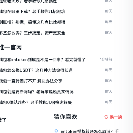
ken验证老失败？老手教你几招搞定
昨天
ken钱包在哪里下载？老手教你几招避坑
昨天
ken到账慢？别慌，搞懂这几点比啥都强
昨天
ken多签怎么弄？三步搞定，资产更安全
昨天
en唯一官网
en钱包和imtoken到底是不是一回事？看完就懂了
4分钟前
en钱包怎么换USDT？这几种方法你得知道
昨天
en钱包一直转圈打不开 解决办法分享
昨天
ken钱包创建要断网吗？老玩家说说真实情况
昨天
ken钱包0确认咋办？老手教你几招快速解决
昨天
猜你喜欢
换一换
懂了
imtoken授权转账怎么取消？手