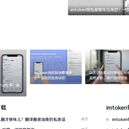
imtoken钱包是哪年出来的？
imtoken钱包转钱要等多
以太坊币美元行情今日价
久？实际经验告诉你
走势分析，散户如何避免
涨杀跌被套牢
：入口在哪？老
下载
imtoke
ow”怎么翻才够味儿？翻译圈老油条的私房话
昨天
imto