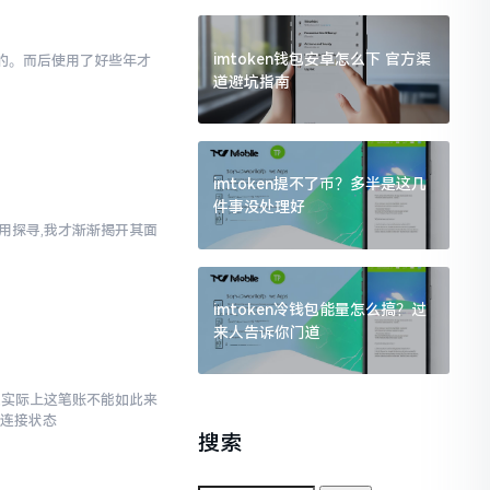
imtoken钱包安卓怎么下 官方渠
为的。而后使用了好些年才
道避坑指南
imtoken提不了币？多半是这几
件事没处理好
使用探寻,我才渐渐揭开其面
imtoken冷钱包能量怎么搞？过
来人告诉你门道
了,实际上这笔账不能如此来
络连接状态
搜索