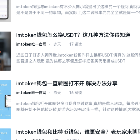
imtoken钱包与imtoken有不少人向小编提出了这样的一个疑问,询问其im
是不是属于不同一的事物。而实际上,这二者根本完完全全就是同一个
imtoken钱包怎么换USDT？这几种方法你得知道
imtoken唯一官网
⋅
昨天
⋅
17 阅读
近些日子好多人询问我,imtoken钱包咋样去换那USDT,讲真的,这
些普通之人玩币,最为头疼之事便是怎样把各类代币换成USDT
imtoken钱包一直转圈打不开 解决办法分享
imtoken唯一官网
⋅
昨天
⋅
16 阅读
imtoken钱包打开转圈好多回我碰到过这事,真的是惹人厌烦。每次兴冲冲
圈就开始不住地转呀转,仿若永远没有尽头一样。针对这种情形,大家
imtoken钱包和比特币钱包，谁更安全？老玩家来聊