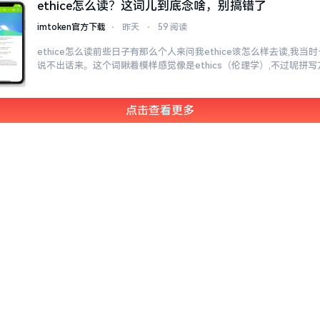
ethice怎么读？这词儿到底念啥，别搞错了
imtoken官方下载
⋅
昨天
⋅
59 阅读
ethice怎么读前些日子有那么个人来问我ethice该怎么样去读,我
说不出话来。这个词瞅着模样感觉像是ethics（伦理学）,不过呢拼
点击查看更多