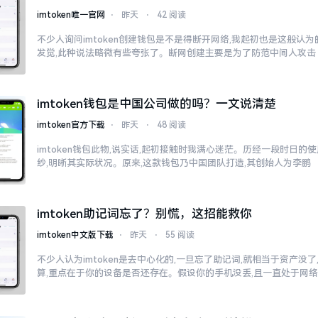
imtoken唯一官网
⋅
昨天
⋅
42 阅读
不少人询问imtoken创建钱包是不是得断开网络,我起初也是这般认
发觉,此种说法略微有些夸张了。断网创建主要是为了防范中间人攻击
imtoken钱包是中国公司做的吗？一文说清楚
imtoken官方下载
⋅
昨天
⋅
48 阅读
imtoken钱包此物,说实话,起初接触时我满心迷茫。历经一段时日的
纱,明晰其实际状况。原来,这款钱包乃中国团队打造,其创始人为李鹏
imtoken助记词忘了？别慌，这招能救你
imtoken中文版下载
⋅
昨天
⋅
55 阅读
不少人认为imtoken是去中心化的,一旦忘了助记词,就相当于资产没
算,重点在于你的设备是否还存在。假设你的手机没丢,且一直处于网