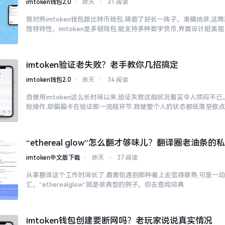
imtoken钱包2.0
⋅
昨天
⋅
31 阅读
我对照imtoken钱包跟比特币钱包,琢磨了好长一阵子。准确地讲,这
独特特性。imtoken是多链钱包,能支持多种数字货币,界面设计挺美观
imtoken验证老失败？老手教你几招搞定
imtoken钱包2.0
⋅
昨天
⋅
34 阅读
自使用imtoken这么长时间以来,验证失败这般状况着实令人烦闷不
账操作,却偏偏卡在验证那一流程环节,致使整个人的状态都低落至极
“ethereal glow”怎么翻才够味儿？翻译圈老油条的
imtoken中文版下载
⋅
昨天
⋅
37 阅读
从事翻译这个工作时间长了,最害怕遇到那种看上去觉得眼熟,可是一
汇。“etherealglow”就是很典型的例子。你去查阅词典
imtoken钱包创建要断网吗？老玩家说说真实情况