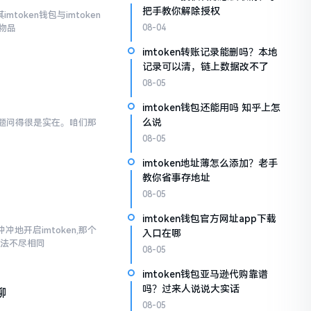
把手教你解除授权
token钱包与imtoken
物品
08-04
imtoken转账记录能删吗？本地
记录可以清，链上数据改不了
08-05
imtoken钱包还能用吗 知乎上怎
么说
般问题问得很是实在。咱们那
08-05
imtoken地址薄怎么添加？老手
教你省事存地址
08-05
imtoken钱包官方网址app下载
地开启imtoken,那个
入口在哪
说法不尽相同
08-05
imtoken钱包亚马逊代购靠谱
吗？过来人说说大实话
聊
08-05