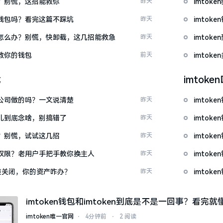
忘了？别慌，这招能救你
昨天
imto
心化钱包吗？看完这篇不踩坑
昨天
imto
钱包怎么办？别慌，快卸载，这几招能救急
昨天
imto
拯救你的钱包
前天
imto
载
imtok
中国公司做的吗？一文说清楚
昨天
imtok
这词儿到底念啥，别搞错了
昨天
imtok
不开？别慌，试试这几招
昨天
imtok
么改权限？老用户手把手教你换主人
昨天
imto
c通道关闭，你的资产咋办？
昨天
imto
imtoken钱包和imtoken到底是不是一回事？看完就
imtoken唯一官网
⋅
4分钟前
⋅
2 阅读