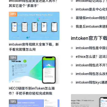
imtoken助记词
imtoken钱包是美金还是人民币？
其实它是个“多面手”
imtoken是去中
TOP3
装错假imtoken
我是丘imtoken来
imtoken官方下
imtoken宣传视频大全集下载，新
imtoken钱包是
手看完就懂怎么用
ethice怎么读？
TOP4
imtoken钱包点
imtoken钱包怎
imtoken钱包ky
HECO链提币到imToken怎么操
作？手把手教你轻松完成转账
TOP5