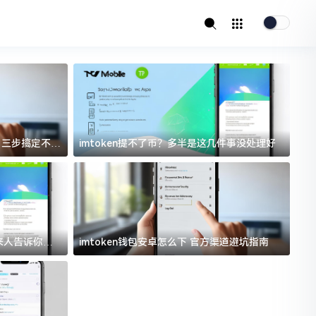
址？三步搞定不踩
imtoken提不了币？多半是这几件事没处理好
i
过来人告诉你门
imtoken钱包安卓怎么下 官方渠道避坑指南