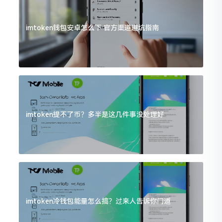
imtoken钱包安卓怎么下 官方渠道避坑指南
imtoken提不了币？多半是这几件事没处理好
imtoken冷钱包能量怎么搞？过来人告诉你门道