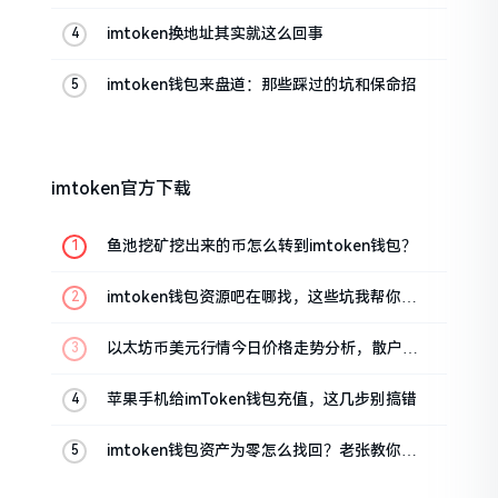
帮你搞定
imtoken换地址其实就这么回事
imtoken钱包来盘道：那些踩过的坑和保命招
imtoken官方下载
鱼池挖矿挖出来的币怎么转到imtoken钱包？
imtoken钱包资源吧在哪找，这些坑我帮你趟
过
以太坊币美元行情今日价格走势分析，散户如
何避免追涨杀跌被套牢
苹果手机给imToken钱包充值，这几步别搞错
imtoken钱包资产为零怎么找回？老张教你几
招