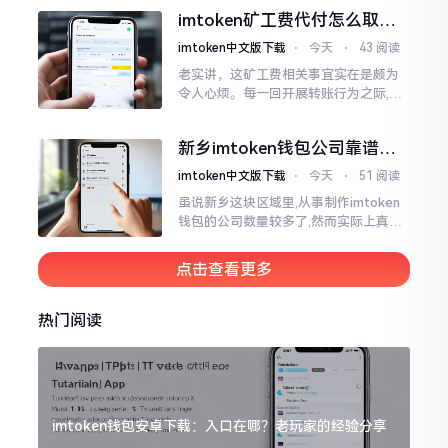
来一帆风顺、毫无阻碍,有的人使用起来
imtoken矿工费代付怎么取
却提心吊胆、神经紧绷。
消？老手教你几招
imtoken中文版下载
⋅
今天
⋅
43 阅读
老实讲，这矿工费相关事宜实在是颇为
令人心烦。每一回开展转账行为之际,就
好比投身于抽奖活动那样,压根没办法晓
得紧接着的下一秒会扣掉多少手续费。
新乡imtoken钱包公司靠谱
时隔多年
吗？普通人怎么避坑
imtoken中文版下载
⋅
今天
⋅
51 阅读
虽说新乡这块区域里,从事制作imtoken
钱包的公司数量较多了,然而实际上真正
值得信赖靠谱的却没几个。友人先前寻
觅过一家公司,表示那家公司声称能够给
点击查看更多
予协助进行操作的
热门阅读
imtoken钱包安卓下载：入口在哪？老玩家的经验分享