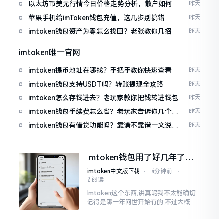
以太坊币美元行情今日价格走势分析，散户如何避
昨天
免追涨杀跌被套牢
苹果手机给imToken钱包充值，这几步别搞错
昨天
imtoken钱包资产为零怎么找回？老张教你几招
昨天
imtoken唯一官网
imtoken提币地址在哪找？手把手教你快速查看
昨天
imtoken钱包支持USDT吗？转账提现全攻略
昨天
imtoken怎么存钱进去？老玩家教你把钱转进钱包
昨天
imtoken钱包手续费怎么省？老玩家告诉你几个实
昨天
在招
imtoken钱包有借贷功能吗？靠谱不靠谱一文说清
昨天
楚
imtoken钱包用了好几年了，
到底多少年了？
imtoken中文版下载
⋅
4分钟前
⋅
2 阅读
Imtoken这个东西,讲真呢我不太能确切
记得是哪一年问世开始有的,不过大概在
2016年、2017年那个时候就开始活跃