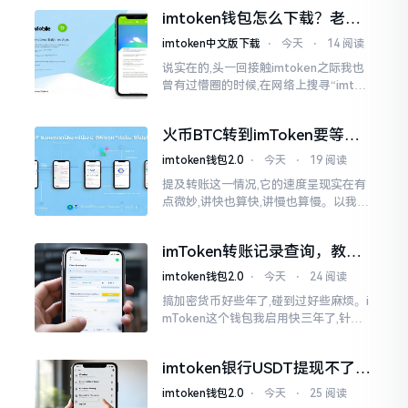
变得热门起来了,一直到现如今大概差不
imtoken钱包怎么下载？老用
多快要十年的时间了。
户告诉你靠谱渠道
imtoken中文版下载
⋅
今天
⋅
14 阅读
说实在的,头一回接触imtoken之际我也
曾有过懵圈的时候,在网络上搜寻“imtok
en钱包下载app网站”,冒出来的链接各式
各样,难以分辨真假,我自己就遭遇过麻烦
火币BTC转到imToken要等多
久？过来人说说真实情况
imtoken钱包2.0
⋅
今天
⋅
19 阅读
提及转账这一情况,它的速度呈现实在有
点微妙,讲快也算快,讲慢也算慢。以我从
火币提取BTC至imToken这件事情来讲,
正常状况下30分钟到2小时就能达成到
imToken转账记录查询，教你
账。可是
正确查看方法
imtoken钱包2.0
⋅
今天
⋅
24 阅读
搞加密货币好些年了,碰到过好些麻烦。i
mToken这个钱包我启用快三年了,针对
转账记录查询这事儿,老是有人前来咨询
官网位置在哪儿。事实上,最初接触之际
imtoken银行USDT提现不了？
我也疑惑过一阵子
这几个法子能帮你搞定
imtoken钱包2.0
⋅
今天
⋅
25 阅读