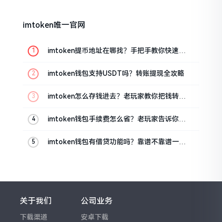
imtoken唯一官网
imtoken提币地址在哪找？手把手教你快速查
看
imtoken钱包支持USDT吗？转账提现全攻略
imtoken怎么存钱进去？老玩家教你把钱转进
钱包
imtoken钱包手续费怎么省？老玩家告诉你几
个实在招
imtoken钱包有借贷功能吗？靠谱不靠谱一文
说清楚
关于我们
公司业务
下载渠道
安卓下载