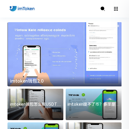
imtoken钱包2.0
i
imtoken钱包怎么找USDT地
imtoken提不了币？多半是这
址？三步搞定不踩坑
几件事没处理好