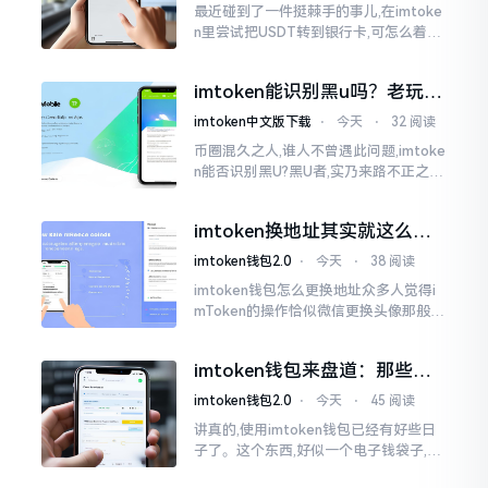
最近碰到了一件挺棘手的事儿,在imtoke
n里尝试把USDT转到银行卡,可怎么着都
没法成功提现,可以想见,其间是经历了一
阵子的颠折与腾磨。没想到前前后后这
imtoken能识别黑u吗？老玩家
么时长
告诉你真相
imtoken中文版下载
⋅
今天
⋅
32 阅读
币圈混久之人,谁人不曾遇此问题,imtoke
n能否识别黑U?黑U者,实乃来路不正之钱
耳,或涉诈骗关联某一些,或有洗钱相关某
一类,诸多之人害怕收黑U致己惹于麻烦
imtoken换地址其实就这么回
事
imtoken钱包2.0
⋅
今天
⋅
38 阅读
imtoken钱包怎么更换地址众多人觉得i
mToken的操作恰似微信更换头像那般简
便,唯有直接点一下便可轻易完成。可是
实际情形并非这样,imToken的地址是依
imtoken钱包来盘道：那些踩
据助记词来生成的,通俗讲
过的坑和保命招
imtoken钱包2.0
⋅
今天
⋅
45 阅读
讲真的,使用imtoken钱包已经有好些日
子了。这个东西,好似一个电子钱袋子,里
面装着你那些数字资产。有的人使用起