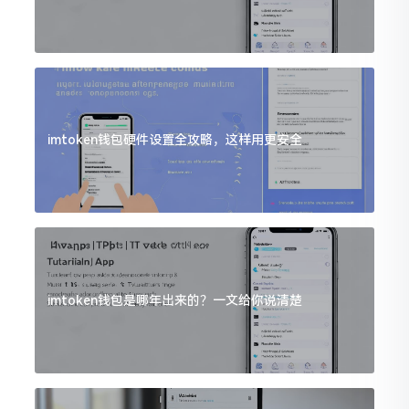
imtoken钱包硬件设置全攻略，这样用更安全
imtoken钱包是哪年出来的？一文给你说清楚