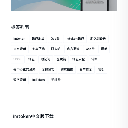
标签列表
Imtoken
钱包地址
Gas费
Imtoken钱包
助记词备份
加密货币
安卓下载
以太坊
官方渠道
Gas费
提币
USDT
钱包
助记词
区块链
钱包安全
转账
去中心化交易所
虚拟货币
避坑指南
资产安全
私钥
数字货币
ImToken
手续费
imtoken中文版下载