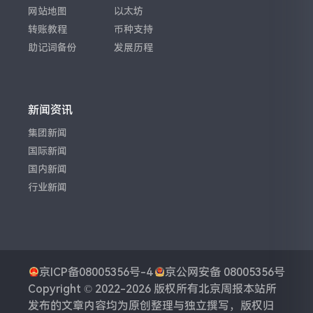
网站地图
以太坊
转账教程
币种支持
助记词备份
发展历程
新闻资讯
集团新闻
国际新闻
国内新闻
行业新闻
京ICP备08005356号-4
京公网安备 08005356号
Copyright © 2022-2026 版权所有
北京周报
本站所
发布的文章内容均为原创整理与独立撰写，版权归