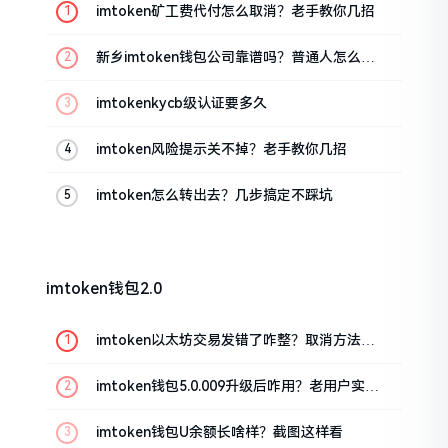
imtoken矿工费代付怎么取消？老手教你几招
新乡imtoken钱包公司靠谱吗？普通人怎么避
坑
imtokenkycb级认证要多久
imtoken风险提示关不掉？老手教你几招
imtoken怎么转出去？几步搞定不踩坑
imtoken钱包2.0
imtoken以太坊交易发错了咋整？取消方法告
诉你
imtoken钱包5.0.009升级后咋用？老用户实测
分享
imtoken钱包U余额长啥样？截图这样看