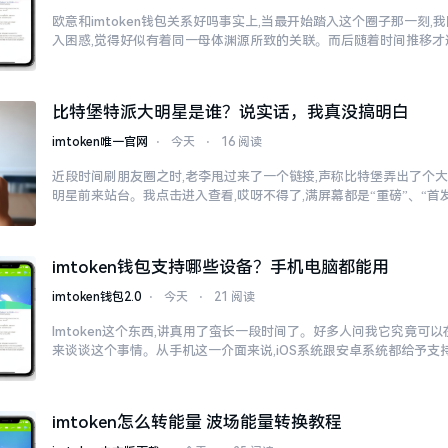
欧意和imtoken钱包关系好吗事实上,当最开始踏入这个圈子那一刻
入困惑,觉得好似有着同一母体渊源所致的关联。而后随着时间推移才
比特堡特派大明星是谁？说实话，我真没搞明白
imtoken唯一官网
⋅
今天
⋅
16 阅读
近段时间刷朋友圈之时,老李甩过来了一个链接,声称比特堡弄出了个大
明星前来站台。我点击进入查看,哎呀不得了,满屏幕都是“重磅”、“首发
imtoken钱包支持哪些设备？手机电脑都能用
imtoken钱包2.0
⋅
今天
⋅
21 阅读
Imtoken这个东西,讲真用了蛮长一段时间了。好多人问我它究竟可
来谈谈这个事情。从手机这一介面来说,iOS系统跟安卓系统都给予支
imtoken怎么转能量 波场能量转换教程