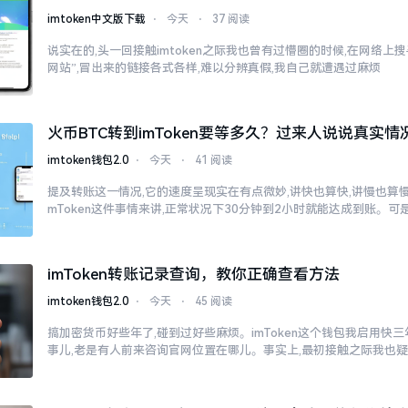
imtoken中文版下载
⋅
今天
⋅
37 阅读
说实在的,头一回接触imtoken之际我也曾有过懵圈的时候,在网络上搜寻“
网站”,冒出来的链接各式各样,难以分辨真假,我自己就遭遇过麻烦
火币BTC转到imToken要等多久？过来人说说真实情
imtoken钱包2.0
⋅
今天
⋅
41 阅读
提及转账这一情况,它的速度呈现实在有点微妙,讲快也算快,讲慢也算慢
mToken这件事情来讲,正常状况下30分钟到2小时就能达成到账。可
imToken转账记录查询，教你正确查看方法
imtoken钱包2.0
⋅
今天
⋅
45 阅读
搞加密货币好些年了,碰到过好些麻烦。imToken这个钱包我启用快
事儿,老是有人前来咨询官网位置在哪儿。事实上,最初接触之际我也