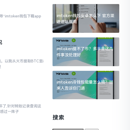
imtoken钱包安卓怎么下 官方渠
imtoken钱包下载app
道避坑指南
况
imtoken提不了币？多半是这几
件事没处理好
。以我从火币提取BTC至i
是
imtoken冷钱包能量怎么搞？过
来人告诉你门道
三年了,针对转账记录查询这
疑惑过一阵子
搜索