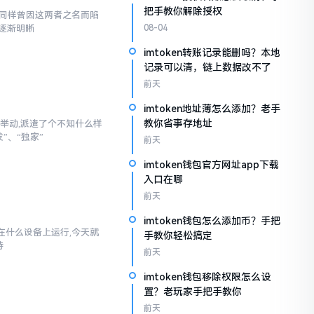
把手教你解除授权
,我同样曾因这两者之名而陷
逐渐明晰
08-04
imtoken转账记录能删吗？本地
记录可以清，链上数据改不了
前天
imtoken地址薄怎么添加？老手
教你省事存地址
举动,派遣了个不知什么样
”、“独家”
前天
imtoken钱包官方网址app下载
入口在哪
前天
imtoken钱包怎么添加币？手把
以在什么设备上运行,今天就
手教你轻松搞定
持
前天
imtoken钱包移除权限怎么设
置？老玩家手把手教你
前天