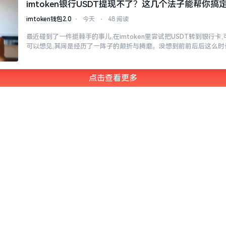
imtoken银行USDT提现不了？这几个法子能帮你搞
imtoken钱包2.0
⋅
今天
⋅
48 阅读
最近碰到了一件挺棘手的事儿,在imtoken里尝试把USDT转到银行卡
可以想见,其间是经历了一阵子的颠折与腾磨。没想到前前后后这么时
点击查看更多