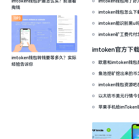
imtoken钱包用
imtoken钱包护盾怎么买？别急着
掏钱
imtoken钱包怎
TOP3
imtoken能识别黑
imtoken矿工费
imtoken官方下
imtoken钱包转钱要等多久？实际
欧意和imtoken
经验告诉你
鱼池挖矿挖出来的币怎
imtoken钱包资
以太坊币美元行情今
套牢
苹果手机给imTok