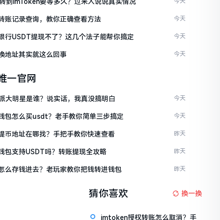
C转到imToken要等多久？过来人说说真实情况
今天
ken转账记录查询，教你正确查看方法
今天
ken银行USDT提现不了？这几个法子能帮你搞定
今天
en换地址其实就这么回事
今天
en唯一官网
派大明星是谁？说实话，我真没搞明白
今天
en钱包怎么买usdt？老手教你简单三步搞定
今天
ken提币地址在哪找？手把手教你快速查看
昨天
en钱包支持USDT吗？转账提现全攻略
昨天
ken怎么存钱进去？老玩家教你把钱转进钱包
昨天
猜你喜欢
换一换
imtoken授权转账怎么取消？手