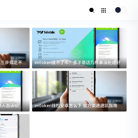
址？三步搞定不踩
imtoken提不了币？多半是这几件事没处理好
i
过来人告诉你门
imtoken钱包安卓怎么下 官方渠道避坑指南