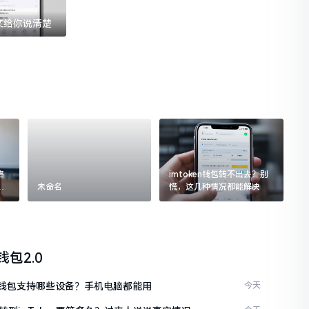
一文给你说清楚
格
imtoken钱包转不出去？别
追
未命名
慌，这几种情况都能解决
n钱包2.0
ken钱包支持哪些设备？手机电脑都能用
今天