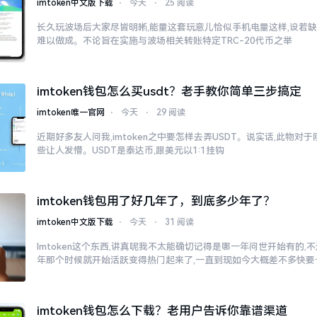
imtoken中文版下载
⋅
今天
⋅
25 阅读
长久玩波场后大家尽皆明晰,能量这套玩意儿恰似手机电量这样,设若缺
难以做成。不论旨在实施与波场相关转账特定TRC-20代币之举
imtoken钱包怎么买usdt？老手教你简单三步搞定
imtoken唯一官网
⋅
今天
⋅
29 阅读
近期好多友人问我,imtoken之中要怎样去弄USDT。说实话,此物
些让人发懵。USDT是泰达币,跟美元以1:1挂钩
imtoken钱包用了好几年了，到底多少年了？
imtoken中文版下载
⋅
今天
⋅
31 阅读
Imtoken这个东西,讲真呢我不太能确切记得是哪一年问世开始有的,不过
年那个时候就开始活跃变得热门起来了,一直到现如今大概差不多快要
imtoken钱包怎么下载？老用户告诉你靠谱渠道