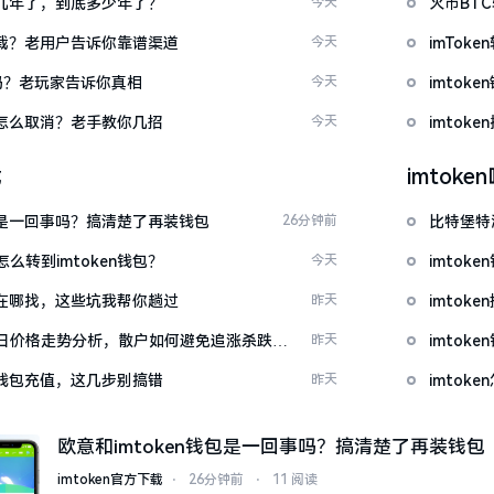
了好几年了，到底多少年了？
今天
火币BT
么下载？老用户告诉你靠谱渠道
今天
imTo
u吗？老玩家告诉你真相
今天
imto
代付怎么取消？老手教你几招
今天
imtok
载
imtok
钱包是一回事吗？搞清楚了再装钱包
26分钟前
比特堡特
么转到imtoken钱包？
今天
imtok
源吧在哪找，这些坑我帮你趟过
昨天
imto
日价格走势分析，散户如何避免追涨杀跌被
昨天
imtok
en钱包充值，这几步别搞错
昨天
imto
欧意和imtoken钱包是一回事吗？搞清楚了再装钱包
imtoken官方下载
⋅
26分钟前
⋅
11 阅读