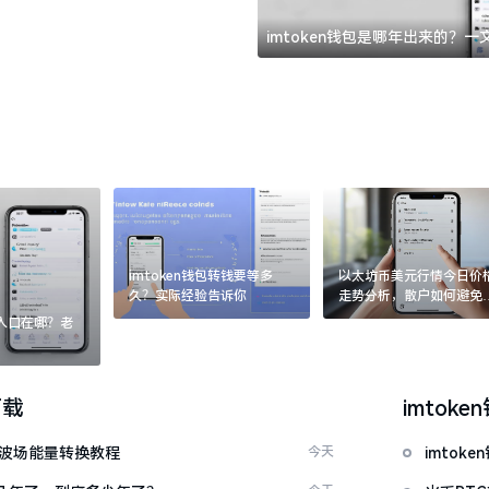
imtoken钱包是哪年出来的？
imtoken钱包转钱要等多
以太坊币美元行情今日价
久？实际经验告诉你
走势分析，散户如何避免
涨杀跌被套牢
：入口在哪？老
下载
imtoke
量 波场能量转换教程
今天
imto