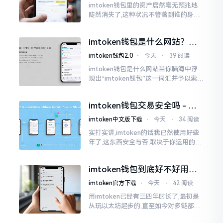
imtoken钱包里的资产居然毫无预兆地
陡然消失了,这种状况不管落到谁的身上,
只怕都会心急如焚。我有个朋友就在前
些日子碰到了这样的事,当他满心忐忑地
imtoken钱包是什么网站？一
打开钱包查看时
文说清楚这玩意
imtoken钱包2.0
⋅
今天
⋅
39 阅读
imtoken钱包是什么网站当你脑海中浮
现出“imtoken钱包”这一词汇并予以索求
之时,内心所想往往不外乎“此物究竟是何
种平台”。事实上,初次听闻imtoken之际,
imtoken钱包交易安全吗 - 老
我也曾短暂错愕
用户的一些心里话
imtoken中文版下载
⋅
今天
⋅
34 阅读
实打实讲,imtoken的话我已然使用好些
年了,这东西安全与否,取决于你运用的方
式。钱包自身不存在问题,然而众多人之
所以失败,在于贪图便宜以及偷懒。我目
imtoken钱包到底好不好用？
睹过非常多的人
老玩家说说真实体验
imtoken官方下载
⋅
今天
⋅
42 阅读
用imtoken已经有三四年时长了,最初是
从玩以太坊起步的,直至如今对多链都有
涉及,也可算是个老使用者了,讲真，imto