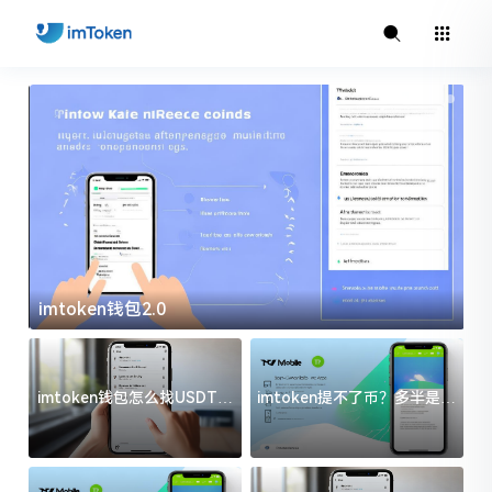
imtoken钱包2.0
i
imtoken钱包怎么找USDT地
imtoken提不了币？多半是这
址？三步搞定不踩坑
几件事没处理好