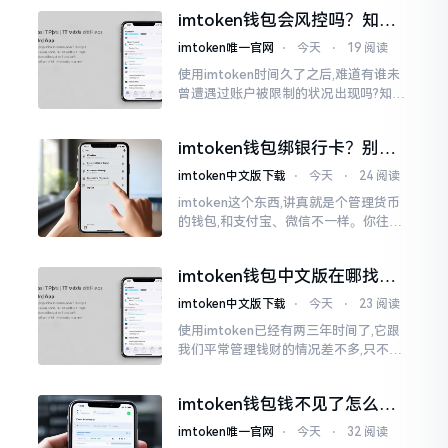
才未信,经历了好长一段时间的反复尝
imtoken钱包会风控吗？知乎
试。随后予以明晰
上的说法靠不靠谱，老币民告
imtoken唯一官网
⋅
今天
⋅
19 阅读
诉你
使用imtoken时间久了之后,难道有谁未
曾遭遇过账户被限制的状况出现吗?知乎
上面为此吵得乱成一团,当中有人声称风
控是虚假的,还有人表示自己天天都被限
imtoken钱包绑银行卡？别折
制。
腾了，真相是这样的
imtoken中文版下载
⋅
今天
⋅
24 阅读
imtoken这个东西,讲真就是个管理货币
的钱包,和支付宝、微信不一样。你往里
面存的是比特币、以太坊这类虚拟货币,
并非人民币。好多人初次使用时
imtoken钱包中文版在哪找？
老手教你避坑
imtoken中文版下载
⋅
今天
⋅
23 阅读
使用imtoken已经有两三年时间了,它跟
我们平常管理钱财的情况差不多,只不过
它是用于管理数字资产的。然而在网上
搜索“imtoken钱包官网中文版”,会跳出
imtoken钱包钱不见了怎么
许许多多的链接
办？老用户手把手教你找回
imtoken唯一官网
⋅
今天
⋅
32 阅读