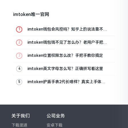
imtoken唯一官网
imtoken钱包会风控吗？知乎上的说法靠不靠
谱，老币民告诉你
imtoken钱包钱不见了怎么办？老用户手把手
教你找回
imtoken位置权限怎么改？手把手教你搞定
imtoken英文字母怎么写？正确拼写看这里
imtoken护盾手表2代长啥样？真实上手体验
分享
关于我们
公司业务
下载渠道
安卓下载