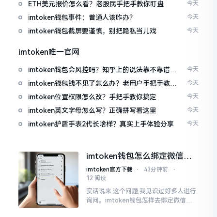
ETH美元报价怎么看？老股民手把手教你盯盘
今天
imtoken钱包事件：普通人该咋办？
今天
imtoken钱包截屏要谨慎，别把隐私当儿戏
今天
imtoken唯一官网
imtoken钱包会风控吗？知乎上的说法靠不靠谱，
今天
老币民告诉你
imtoken钱包钱不见了怎么办？老用户手把手教你
今天
找回
imtoken位置权限怎么改？手把手教你搞定
今天
imtoken英文字母怎么写？正确拼写看这里
今天
imtoken护盾手表2代长啥样？真实上手体验分享
今天
imtoken钱包怎么绑定微信？
答案可能让你失望
imtoken官方下载
⋅
43分钟前
⋅
12 阅读
实话说来,这个问题,我见识过好多人进行
询问。imtoken钱包怎样去绑定微信呢?
答案是极为简单的,那便是绑不上。我方