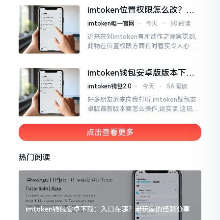
ken这玩意儿就好像一个数字钱袋子
imtoken位置权限怎么改？手
把手教你搞定
imtoken唯一官网
⋅
今天
⋅
50 阅读
近来在对imtoken有所动作之际察觉到,
此物在位置权限方面有时着实令人心生
烦闷之感。开启app之际提示定位出现故
障情况,致使我呈现出一脸茫然不知所措
imtoken钱包安卓版版本下载
的模样
安装教程
imtoken钱包2.0
⋅
今天
⋅
56 阅读
好多朋友近来向我打听,imtoken钱包安
卓版最新版本要怎么操作,说实话,这玩意
儿要是熟练掌握了,还挺方便的。我用它
都快两年了,从1.8版本一直跟到现在的2.
点击查看更多
0版本
热门阅读
imtoken钱包安卓下载：入口在哪？老玩家的经验分享