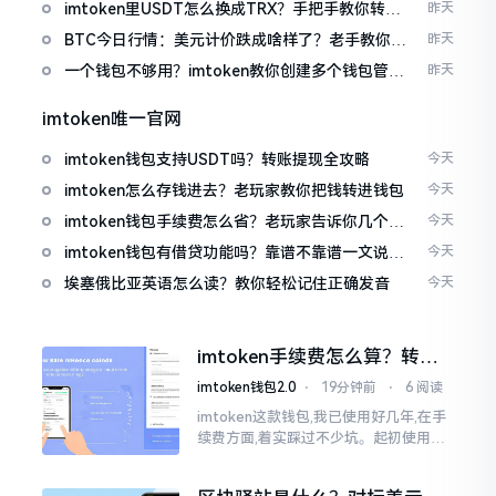
imtoken里USDT怎么换成TRX？手把手教你转成
昨天
波场币
BTC今日行情：美元计价跌成啥样了？老手教你咋
昨天
看
一个钱包不够用？imtoken教你创建多个钱包管理
昨天
资产
imtoken唯一官网
imtoken钱包支持USDT吗？转账提现全攻略
今天
imtoken怎么存钱进去？老玩家教你把钱转进钱包
今天
imtoken钱包手续费怎么省？老玩家告诉你几个实
今天
在招
imtoken钱包有借贷功能吗？靠谱不靠谱一文说清
今天
楚
埃塞俄比亚英语怎么读？教你轻松记住正确发音
今天
imtoken手续费怎么算？转账
和交易所差别大了
imtoken钱包2.0
⋅
19分钟前
⋅
6 阅读
imtoken这款钱包,我已使用好几年,在手
续费方面,着实踩过不少坑。起初使用时,
每次转账,都提心吊胆,完全不知钱究竟扣
在了何处。经后来慢慢深入研究,才终于