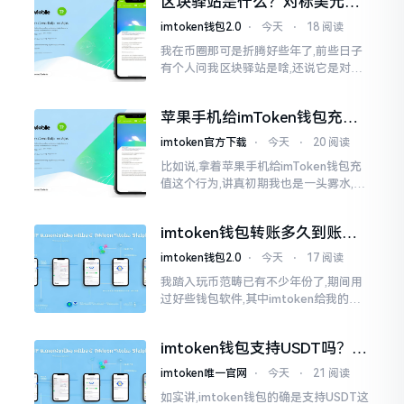
区块驿站是什么？对标美元的
明白
ETH到底咋回事
imtoken钱包2.0
⋅
今天
⋅
18 阅读
我在币圈那可是折腾好些年了,前些日子
有个人问我区块驿站是啥,还说它是对标
美元的ETH,说实在的,刚开始的时候我也
犯难,这词听起来可挺吓人的。之后我翻
苹果手机给imToken钱包充
找了些资料
值，这几步别搞错
imtoken官方下载
⋅
今天
⋅
20 阅读
比如说,拿着苹果手机给imToken钱包充
值这个行为,讲真初期我也是一头雾水,搞
不清楚状况。在安卓系统上,简单直接复
制地址便大功告成,然而到了iPhone这儿
imtoken钱包转账多久到账？
一文说清楚
imtoken钱包2.0
⋅
今天
⋅
17 阅读
我踏入玩币范畴已有不少年份了,期间用
过好些钱包软件,其中imtoken给我的整
体感受还算过得去。然而,它有个小毛病,
就是交易时,确认时间常常不太稳
imtoken钱包支持USDT吗？转
账提现全攻略
imtoken唯一官网
⋅
今天
⋅
21 阅读
如实讲,imtoken钱包的确是支持USDT这