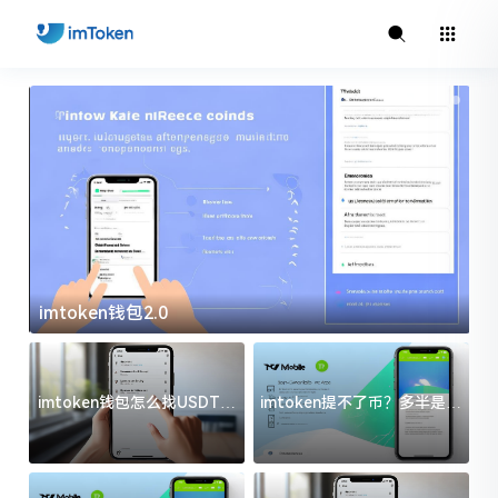
imtoken钱包2.0
i
imtoken钱包怎么找USDT地
imtoken提不了币？多半是这
址？三步搞定不踩坑
几件事没处理好