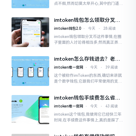
点不假,然而切莫太早开心,其中的门道是
相当多的。好多人觉得装上了钱包就能
够随意进行转账操作,可结果要么是手续
imtoken钱包怎么领取分叉
费高得主子心疼
币？老手教你避坑
imtoken钱包2.0
⋅
今天
⋅
28 阅读
imtoken钱包领取分叉币这件事情,在圈
子里面的人讨论得相当多,然而真正弄明
白的人并没有几个。分叉币实际上就是
从原链fork出来的新的币种
imtoken怎么存钱进去？老玩
家教你把钱转进钱包
imtoken唯一官网
⋅
今天
⋅
39 阅读
这个被称作imToken的东西,确切来讲就
是个数字钱包,它跟我们平常使用的支付
宝、微信有所不同,其本身没办法直接进
行“充值”。好多人在初次接触玩弄它的
imtoken钱包手续费怎么省？
时候都会陷入困惑
老玩家告诉你几个实在招
imtoken唯一官网
⋅
今天
⋅
43 阅读
imtoken这个钱包,我使用它已经快三年
时间,在手续费这件事情上,真的是踩了好
多坑。刚开始的那段时间,每次进行转账
的时候,都会心疼得一直嘬牙花子