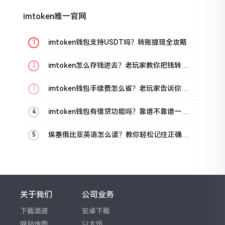
imtoken唯一官网
imtoken钱包支持USDT吗？转账提现全攻略
imtoken怎么存钱进去？老玩家教你把钱转进
钱包
imtoken钱包手续费怎么省？老玩家告诉你几
个实在招
imtoken钱包有借贷功能吗？靠谱不靠谱一文
说清楚
埃塞俄比亚英语怎么读？教你轻松记住正确发
音
关于我们
公司业务
下载渠道
安卓下载
网站地图
以太坊