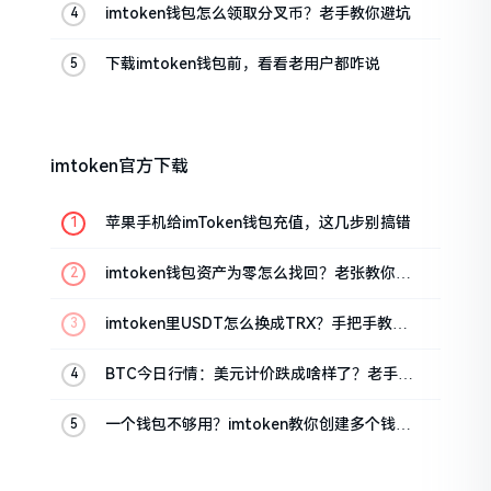
imtoken钱包怎么领取分叉币？老手教你避坑
下载imtoken钱包前，看看老用户都咋说
imtoken官方下载
苹果手机给imToken钱包充值，这几步别搞错
imtoken钱包资产为零怎么找回？老张教你几
招
imtoken里USDT怎么换成TRX？手把手教你
转成波场币
BTC今日行情：美元计价跌成啥样了？老手教
你咋看
一个钱包不够用？imtoken教你创建多个钱包
管理资产