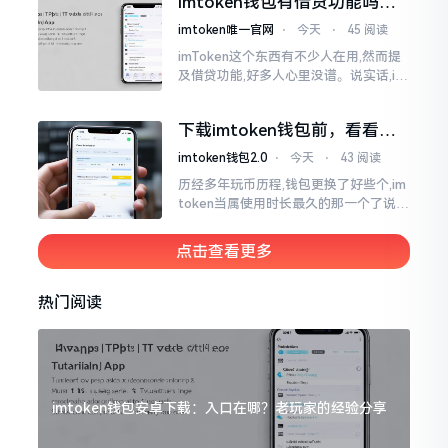
imtoken钱包有借贷功能吗？
靠谱不靠谱一文说清楚
imtoken唯一官网
⋅
今天
⋅
45 阅读
imToken这个东西有不少人在用,然而提
及借贷功能,好多人心里没谱。说实话,im
Token自身是个钱包,并非银行,它不会直
接发放贷款。它里面接入了一些DeFi协
下载imtoken钱包前，看看老
议
用户都咋说
imtoken钱包2.0
⋅
今天
⋅
43 阅读
历经多年玩币历程,钱包更换了好些个,im
token当属使用时长最久的那一个了说实
话,有关imtoken钱包app的下载这一情
况
点击查看更多
热门阅读
imtoken钱包安卓下载：入口在哪？老玩家的经验分享