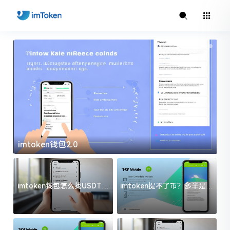
imtoken钱包2.0
i
imtoken钱包怎么找USDT地
imtoken提不了币？多半是这
址？三步搞定不踩坑
几件事没处理好