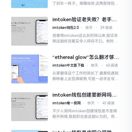
了好长一阵子。准确地讲,这两款钱包我
都用过,它们各有独特特性。imtoken是
多链钱包,能支持多种数字货币,界面设计
imtoken验证老失败？老手教
挺美观
你几招搞定
imtoken钱包2.0
⋅
昨天
⋅
39 阅读
自使用imtoken这么长时间以来,验证失
败这般状况着实令人烦闷不已。有时急
切地想要进行转账操作,却偏偏卡在验证
那一流程环节,致使整个人的状态都低落
“ethereal glow”怎么翻才够味
至极点。
儿？翻译圈老油条的私房话
imtoken中文版下载
⋅
昨天
⋅
40 阅读
从事翻译这个工作时间长了,最害怕遇到
那种看上去觉得眼熟,可是一动手去写就
毫无头绪的词汇。“etherealglow”就是
很典型的例子。你去查阅词典
imtoken钱包创建要断网吗？
老玩家说说真实情况
imtoken唯一官网
⋅
昨天
⋅
45 阅读
不少人询问imtoken创建钱包是不是得
断开网络,我起初也是这般认为的。而后
使用了好些年才发觉,此种说法略微有些
夸张了。断网创建主要是为了防范中间