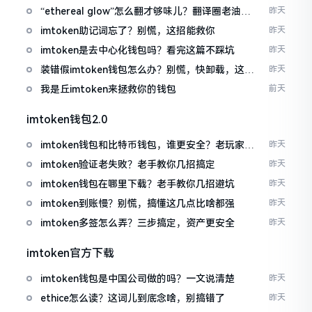
“ethereal glow”怎么翻才够味儿？翻译圈老油条
昨天
的私房话
imtoken助记词忘了？别慌，这招能救你
昨天
imtoken是去中心化钱包吗？看完这篇不踩坑
昨天
装错假imtoken钱包怎么办？别慌，快卸载，这几
昨天
招能救急
我是丘imtoken来拯救你的钱包
前天
imtoken钱包2.0
imtoken钱包和比特币钱包，谁更安全？老玩家来
昨天
聊聊
imtoken验证老失败？老手教你几招搞定
昨天
imtoken钱包在哪里下载？老手教你几招避坑
昨天
imtoken到账慢？别慌，搞懂这几点比啥都强
昨天
imtoken多签怎么弄？三步搞定，资产更安全
昨天
imtoken官方下载
imtoken钱包是中国公司做的吗？一文说清楚
昨天
ethice怎么读？这词儿到底念啥，别搞错了
昨天