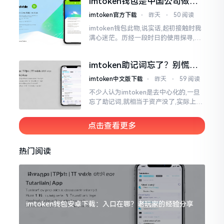
imtoken钱包是中国公司做的
人攻击
吗？一文说清楚
imtoken官方下载
⋅
昨天
⋅
50 阅读
imtoken钱包此物,说实话,起初接触时我
满心迷茫。历经一段时日的使用探寻,我
才渐渐揭开其面纱,明晰其实际状况。原
来,这款钱包乃中国团队打造,其创始人为
imtoken助记词忘了？别慌，
李鹏
这招能救你
imtoken中文版下载
⋅
昨天
⋅
59 阅读
不少人认为imtoken是去中心化的,一旦
忘了助记词,就相当于资产没了,实际上这
笔账不能如此来算,重点在于你的设备是
否还存在。假设你的手机没丢,且一直处
点击查看更多
于网络连接状态
热门阅读
imtoken钱包安卓下载：入口在哪？老玩家的经验分享