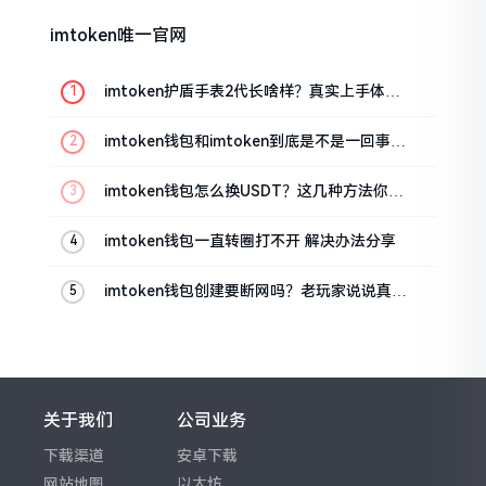
imtoken唯一官网
imtoken护盾手表2代长啥样？真实上手体验
分享
imtoken钱包和imtoken到底是不是一回事？
看完就懂了
imtoken钱包怎么换USDT？这几种方法你得
知道
imtoken钱包一直转圈打不开 解决办法分享
imtoken钱包创建要断网吗？老玩家说说真实
情况
关于我们
公司业务
下载渠道
安卓下载
网站地图
以太坊