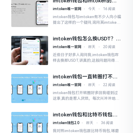
imtoken钱包和imtoken到底
是不是一回事？看完就懂了
imtoken唯一官网
⋅
今天
⋅
16 阅读
imtoken钱包与imtoken有不少人向小编
提出了这样的一个疑问,询问其imtoken
钱包与imtoken是不是属于不同一的事
物。而实际上,这二者根本完完全全就是
imtoken钱包怎么换USDT？这
同一个物品
几种方法你得知道
imtoken唯一官网
⋅
昨天
⋅
20 阅读
近些日子好多人询问我,imtoken钱包咋
样去换那USDT,讲真的,这般问题问得很
是实在。咱们那些普通之人玩币,最为头
疼之事便是怎样把各类代币换成USDT
imtoken钱包一直转圈打不开
解决办法分享
imtoken唯一官网
⋅
昨天
⋅
22 阅读
imtoken钱包打开转圈好多回我碰到过
这事,真的是惹人厌烦。每次兴冲冲地开
启imtoken,那个圈就开始不住地转呀转,
仿若永远没有尽头一样。针对这种情形,
imtoken钱包和比特币钱包，
大家说法不尽相同
谁更安全？老玩家来聊聊
imtoken钱包2.0
⋅
昨天
⋅
36 阅读
我对照imtoken钱包跟比特币钱包,琢磨