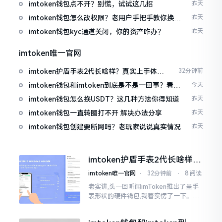
imtoken钱包点不开？别慌，试试这几招
昨天
imtoken钱包怎么改权限？老用户手把手教你换主
昨天
人
imtoken钱包kyc通道关闭，你的资产咋办？
昨天
imtoken唯一官网
imtoken护盾手表2代长啥样？真实上手体验
32分钟前
分享
imtoken钱包和imtoken到底是不是一回事？看完
今天
就懂了
imtoken钱包怎么换USDT？这几种方法你得知道
昨天
imtoken钱包一直转圈打不开 解决办法分享
昨天
imtoken钱包创建要断网吗？老玩家说说真实情况
昨天
imtoken护盾手表2代长啥样？
真实上手体验分享
imtoken唯一官网
⋅
32分钟前
⋅
8 阅读
老实讲,头一回听闻imToken推出了呈手
表形状的硬件钱包,我着实愣了一下。在c
rypto圈子里,玩硬件钱包的人数量不少,
然而做成手表样式的着实不多见。