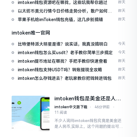
imtoken钱包资源吧在哪找，这些坑我帮你趟过
昨天
以太坊币美元行情今日价格走势分析，散户如何避
昨天
免追涨杀跌被套牢
苹果手机给imToken钱包充值，这几步别搞错
昨天
imtoken唯一官网
比特堡特派大明星是谁？说实话，我真没搞明白
今天
imtoken钱包怎么买usdt？老手教你简单三步搞定
今天
imtoken提币地址在哪找？手把手教你快速查看
昨天
imtoken钱包支持USDT吗？转账提现全攻略
昨天
imtoken怎么存钱进去？老玩家教你把钱转进钱包
昨天
imtoken钱包是美金还是人民
币？其实它是个“多面手”
imtoken中文版下载
⋅
46分钟前
⋅
11 阅读
不少人询问imtoken钱包究竟是美金还
是人民币,实际上，这个问题的提出可谓
是有些“外行人”的意味了。imtoken根本