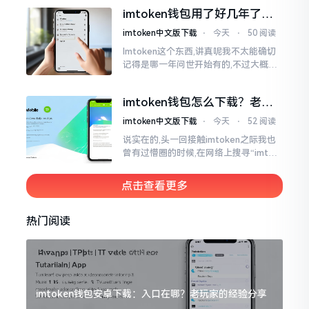
泰达币,跟美元以1:1挂钩
imtoken钱包用了好几年了，
到底多少年了？
imtoken中文版下载
⋅
今天
⋅
50 阅读
Imtoken这个东西,讲真呢我不太能确切
记得是哪一年问世开始有的,不过大概在
2016年、2017年那个时候就开始活跃
变得热门起来了,一直到现如今大概差不
imtoken钱包怎么下载？老用
多快要十年的时间了。
户告诉你靠谱渠道
imtoken中文版下载
⋅
今天
⋅
52 阅读
说实在的,头一回接触imtoken之际我也
曾有过懵圈的时候,在网络上搜寻“imtok
en钱包下载app网站”,冒出来的链接各式
各样,难以分辨真假,我自己就遭遇过麻烦
点击查看更多
热门阅读
imtoken钱包安卓下载：入口在哪？老玩家的经验分享