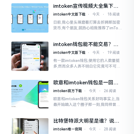
就不会去发行属于自身的货币,它仅仅是
imtoken宣传视频大全集下
一个“钱包”而已
载，新手看完就懂怎么用
imtoken中文版下载
⋅
今天
⋅
18 阅读
日前,我心里头琢磨着打算去折腾那加密
货币,有个朋友,就热心给我推荐了imTok
en,还着重讲这可是个老资格的钱包哩。
之后,我去到网上搜索了一番,嘿
imtoken钱包能不能交易？一
文说清楚
imtoken中文版下载
⋅
今天
⋅
19 阅读
有一款imtoken钱包,使用它的人数量挺
多,然而众多人弄不明白它究竟可不可以
进行交易。说实话,此问题问得很实在。
钱包和交易所原本就是不同的事物,像是
欧意和imtoken钱包是一回事
存钱罐与菜市场那般
吗？搞清楚了再装钱包
imtoken官方下载
⋅
今天
⋅
26 阅读
欧意和imtoken钱包关系好吗事实上,当
最开始踏入这个圈子那一刻,我同样曾因
这两者之名而陷入困惑,觉得好似有着同
一母体渊源所致的关联。而后随着时间
比特堡特派大明星是谁？说实
推移才逐渐明晰
话，我真没搞明白
imtoken唯一官网
⋅
今天
⋅
28 阅读