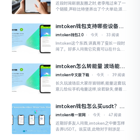
近段时间刷朋友圈之时,老李甩过来了一
个链接,声称比特堡弄出了个大举动,派遣
了个不知什么样明星前来站台。我点击
进入查看,哎呀不得了,满屏幕都是“重
imtoken钱包支持哪些设备？
磅”、“首发”、“独家”
手机电脑都能用
imtoken钱包2.0
⋅
今天
⋅
33 阅读
Imtoken这个东西,讲真用了蛮长一段时
间了。好多人问我它究竟可以在什么设
备上运行,今天就来谈谈这个事情。从手
机这一介面来说,iOS系统跟安卓系统都
imtoken怎么转能量 波场能量
给予支持
转换教程
imtoken中文版下载
⋅
今天
⋅
39 阅读
长久玩波场后大家尽皆明晰,能量这套玩
意儿恰似手机电量这样,设若缺失,便着实
关乎任何事项也难以做成。不论旨在实
施与波场相关转账特定TRC-20代币之举
imtoken钱包怎么买usdt？老
手教你简单三步搞定
imtoken唯一官网
⋅
今天
⋅
47 阅读
近期好多友人问我,imtoken之中要怎样
去弄USDT。说实话,此物对于刚涉足币
圈之人而言着实有些让人发懵。USDT是