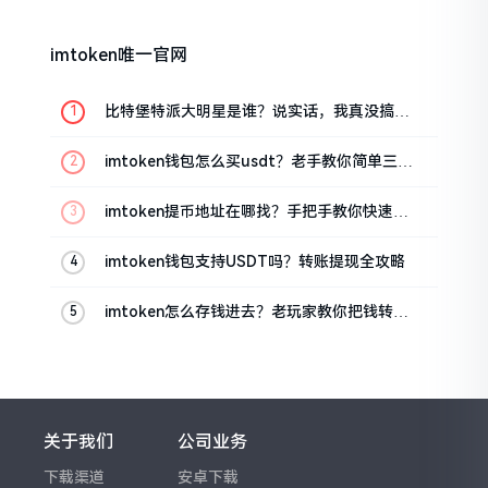
imtoken唯一官网
比特堡特派大明星是谁？说实话，我真没搞明
白
imtoken钱包怎么买usdt？老手教你简单三步
搞定
imtoken提币地址在哪找？手把手教你快速查
看
imtoken钱包支持USDT吗？转账提现全攻略
imtoken怎么存钱进去？老玩家教你把钱转进
钱包
关于我们
公司业务
下载渠道
安卓下载