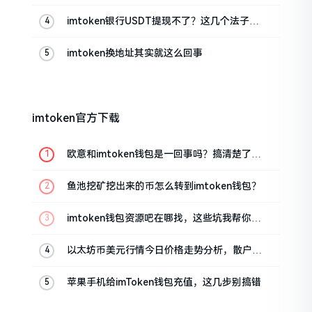
imtoken银行USDT提现不了？这几个法子能
帮你搞定
imtoken换地址其实就这么回事
imtoken官方下载
欧意和imtoken钱包是一回事吗？搞清楚了再
装钱包
鱼池挖矿挖出来的币怎么转到imtoken钱包？
imtoken钱包资源吧在哪找，这些坑我帮你趟
过
以太坊币美元行情今日价格走势分析，散户如
何避免追涨杀跌被套牢
苹果手机给imToken钱包充值，这几步别搞错