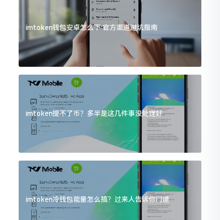
imtoken钱包安卓怎么下 官方渠道避坑指南
imtoken提不了币？多半是这几件事没处理好
imtoken冷钱包能量怎么搞？过来人告诉你门道