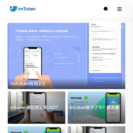
imtoken钱包2.0
i
imtoken钱包怎么找USDT地
imtoken提不了币？多半是这
址？三步搞定不踩坑
几件事没处理好