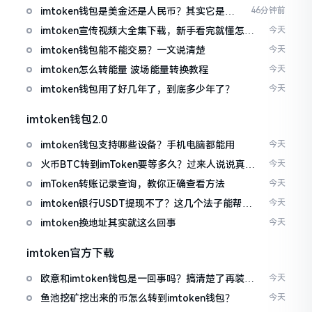
imtoken钱包是美金还是人民币？其实它是个
46分钟前
“多面手”
imtoken宣传视频大全集下载，新手看完就懂怎么
今天
用
imtoken钱包能不能交易？一文说清楚
今天
imtoken怎么转能量 波场能量转换教程
今天
imtoken钱包用了好几年了，到底多少年了？
今天
imtoken钱包2.0
imtoken钱包支持哪些设备？手机电脑都能用
今天
火币BTC转到imToken要等多久？过来人说说真实
今天
情况
imToken转账记录查询，教你正确查看方法
今天
imtoken银行USDT提现不了？这几个法子能帮你
今天
搞定
imtoken换地址其实就这么回事
今天
imtoken官方下载
欧意和imtoken钱包是一回事吗？搞清楚了再装钱
今天
包
鱼池挖矿挖出来的币怎么转到imtoken钱包？
今天