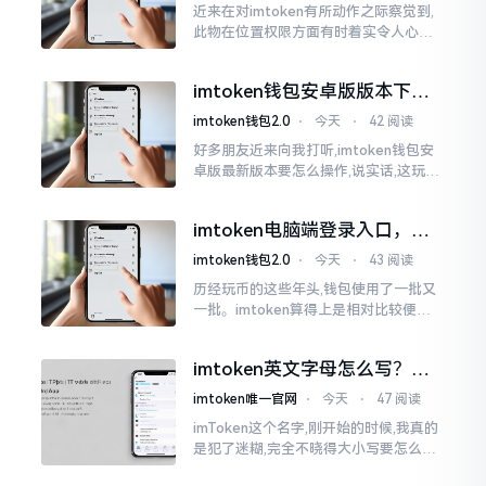
近来在对imtoken有所动作之际察觉到,
此物在位置权限方面有时着实令人心生
烦闷之感。开启app之际提示定位出现故
障情况,致使我呈现出一脸茫然不知所措
imtoken钱包安卓版版本下载
的模样
安装教程
imtoken钱包2.0
⋅
今天
⋅
42 阅读
好多朋友近来向我打听,imtoken钱包安
卓版最新版本要怎么操作,说实话,这玩意
儿要是熟练掌握了,还挺方便的。我用它
都快两年了,从1.8版本一直跟到现在的2.
imtoken电脑端登录入口，地
0版本
址在这里
imtoken钱包2.0
⋅
今天
⋅
43 阅读
历经玩币的这些年头,钱包使用了一批又
一批。imtoken算得上是相对比较便于
使用的，在手机上运用起来没有问题,然
而有时想要就着大屏幕瞧瞧资产状况,那
imtoken英文字母怎么写？正
就得去寻觅电脑端的入口。
确拼写看这里
imtoken唯一官网
⋅
今天
⋅
47 阅读
imToken这个名字,刚开始的时候,我真的
是犯了迷糊,完全不晓得大小写要怎么去
处置。在网络上搜寻了一阵后,发觉各种