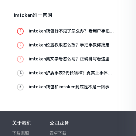
imtoken唯一官网
imtoken钱包钱不见了怎么办？老用户手把手
教你找回
imtoken位置权限怎么改？手把手教你搞定
imtoken英文字母怎么写？正确拼写看这里
imtoken护盾手表2代长啥样？真实上手体验
分享
imtoken钱包和imtoken到底是不是一回事？
看完就懂了
关于我们
公司业务
下载渠道
安卓下载