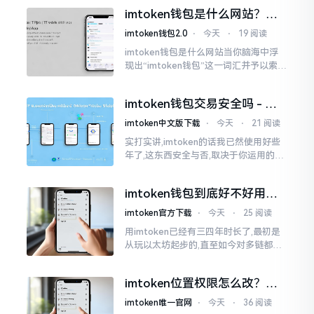
些日子碰到了这样的事,当他满心忐忑地
imtoken钱包是什么网站？一
打开钱包查看时
文说清楚这玩意
imtoken钱包2.0
⋅
今天
⋅
19 阅读
imtoken钱包是什么网站当你脑海中浮
现出“imtoken钱包”这一词汇并予以索求
之时,内心所想往往不外乎“此物究竟是何
种平台”。事实上,初次听闻imtoken之际,
imtoken钱包交易安全吗 - 老
我也曾短暂错愕
用户的一些心里话
imtoken中文版下载
⋅
今天
⋅
21 阅读
实打实讲,imtoken的话我已然使用好些
年了,这东西安全与否,取决于你运用的方
式。钱包自身不存在问题,然而众多人之
所以失败,在于贪图便宜以及偷懒。我目
imtoken钱包到底好不好用？
睹过非常多的人
老玩家说说真实体验
imtoken官方下载
⋅
今天
⋅
25 阅读
用imtoken已经有三四年时长了,最初是
从玩以太坊起步的,直至如今对多链都有
涉及,也可算是个老使用者了,讲真，imto
ken这玩意儿就好像一个数字钱袋子
imtoken位置权限怎么改？手
把手教你搞定
imtoken唯一官网
⋅
今天
⋅
36 阅读