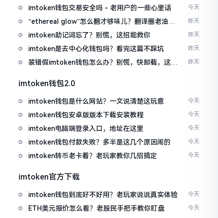
imtoken钱包交易安全吗 - 老用户的一些心里话
今天
“ethereal glow”怎么翻才够味儿？翻译圈老油条
昨天
的私房话
imtoken助记词忘了？别慌，这招能救你
昨天
imtoken是去中心化钱包吗？看完这篇不踩坑
昨天
装错假imtoken钱包怎么办？别慌，快卸载，这几
昨天
招能救急
imtoken钱包2.0
imtoken钱包是什么网站？一文说清楚这玩意
今天
imtoken钱包安卓版版本下载安装教程
今天
imtoken电脑端登录入口，地址在这里
今天
imtoken钱包付款失败？多半是这几个原因闹的
今天
imtoken转币老卡着？老玩家教你几招搞定
今天
imtoken官方下载
imtoken钱包到底好不好用？老玩家说说真实体验
今天
ETH美元报价怎么看？老股民手把手教你盯盘
今天