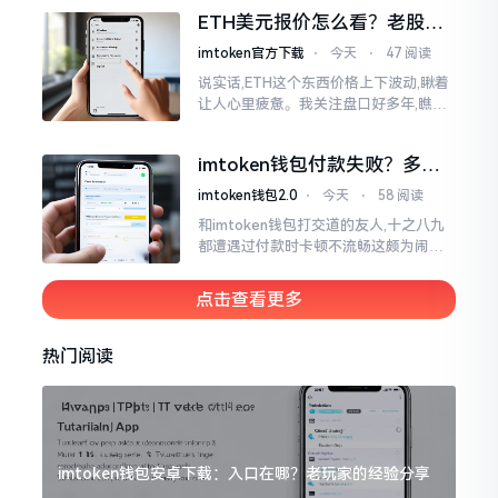
各样的写法都有,有的写成IMTOKEN
ETH美元报价怎么看？老股民
手把手教你盯盘
imtoken官方下载
⋅
今天
⋅
47 阅读
说实话,ETH这个东西价格上下波动,瞅着
让人心里疲惫。我关注盘口好多年,瞧见
好多人询问“eth美元报价”,实际上重点并
非价格自身,而是你怎样去看待、如何做
imtoken钱包付款失败？多半
判断。
是这几个原因闹的
imtoken钱包2.0
⋅
今天
⋅
58 阅读
和imtoken钱包打交道的友人,十之八九
都遭遇过付款时卡顿不流畅这颇为闹心
的状况。转账持续许久毫无反应,亦或是
直接弹出红色字体显示报错,情形令人焦
点击查看更多
急得连连跺脚。实际上讲
热门阅读
imtoken钱包安卓下载：入口在哪？老玩家的经验分享