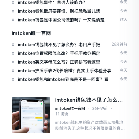
imtoken钱包事件：普通人该咋办？
今天
imtoken钱包截屏要谨慎，别把隐私当儿戏
今天
imtoken钱包是中国公司做的吗？一文说清楚
昨天
imtoken唯一官网
imtoken钱包钱不见了怎么办？老用户手把手
26分钟前
教你找回
imtoken位置权限怎么改？手把手教你搞定
今天
imtoken英文字母怎么写？正确拼写看这里
今天
imtoken护盾手表2代长啥样？真实上手体验分享
今天
imtoken钱包和imtoken到底是不是一回事？看完
今天
就懂了
imtoken钱包钱不见了怎么
办？老用户手把手教你找回
imtoken唯一官网
⋅
26分钟前
⋅
11 阅读
imtoken钱包里的资产居然毫无预兆地
陡然消失了,这种状况不管落到谁的身上,
只怕都会心急如焚。我有个朋友就在前