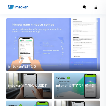
imtoken钱包2.0
i
imtoken钱包怎么找USDT地
imtoken提不了币？多半是这
址？三步搞定不踩坑
几件事没处理好