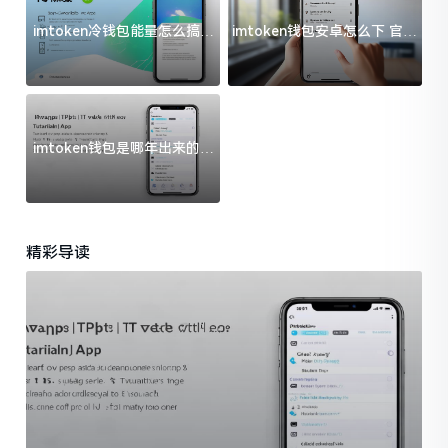
imtoken冷钱包能量怎么搞？
imtoken钱包安卓怎么下 官方
过来人告诉你门道
渠道避坑指南
imtoken钱包是哪年出来的？
一文给你说清楚
精彩导读