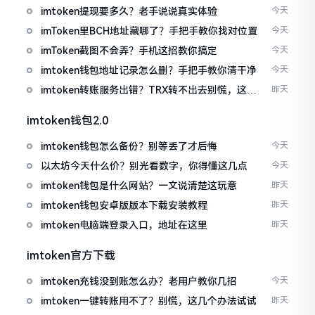
imtoken提现要多久？老手说说真实体验
今天
imToken里BCH地址藏哪了？手把手教你找对位置
今天
imToken截图不会弄？手机这招教你搞定
今天
imtoken钱包地址记录怎么删？手把手教你清干净
今天
imtoken转账服务出错？TRX转不出去别慌，这几
昨天
招试试
imtoken钱包2.0
imtoken钱包怎么备份？别等丢了才后悔
今天
以太坊今天什么价？别光看数字，你得懂这几点
今天
imtoken钱包是什么网站？一文说清楚这玩意
昨天
imtoken钱包安卓版版本下载安装教程
昨天
imtoken电脑端登录入口，地址在这里
昨天
imtoken官方下载
imtoken充钱没到账怎么办？老用户教你几招
今天
imtoken一键转账用不了？别慌，这几个办法试试
昨天