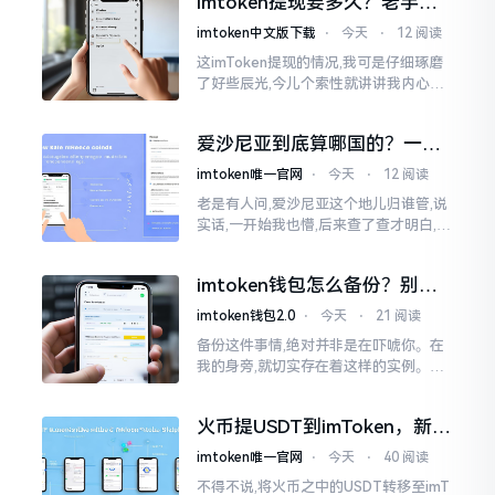
imtoken提现要多久？老手说
过有人用它赚到钱,每晚能安稳入睡
说真实体验
imtoken中文版下载
⋅
今天
⋅
12 阅读
这imToken提现的情况,我可是仔细琢磨
了好些辰光,今儿个索性就讲讲我内心的
真切感受。说实在的,它到底快不快,真不
太好干脆地一概而论。有的人几分钟就
爱沙尼亚到底算哪国的？一文
能成功到账
说清楚这个波罗的海小国
imtoken唯一官网
⋅
今天
⋅
12 阅读
老是有人问,爱沙尼亚这个地儿归谁管,说
实话,一开始我也懵,后来查了查才明白,爱
沙尼亚是个独立国家,不属别的国家,它在
波罗的海东边，和俄罗斯隔海相望,对面
imtoken钱包怎么备份？别等
就是芬兰。
丢了才后悔
imtoken钱包2.0
⋅
今天
⋅
21 阅读
备份这件事情,绝对并非是在吓唬你。在
我的身旁,就切实存在着这样的实例。有
一位朋友,他的手机不小心掉落了,结果存
储于imtoken里的资产一下子全部都消
火币提USDT到imToken，新手
失得无影无踪了
最容易踩的坑
imtoken唯一官网
⋅
今天
⋅
40 阅读
不得不说,将火币之中的USDT转移至imT