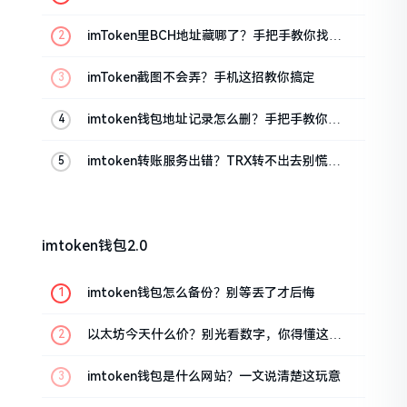
imToken里BCH地址藏哪了？手把手教你找对
位置
imToken截图不会弄？手机这招教你搞定
imtoken钱包地址记录怎么删？手把手教你清
干净
imtoken转账服务出错？TRX转不出去别慌，
这几招试试
imtoken钱包2.0
imtoken钱包怎么备份？别等丢了才后悔
以太坊今天什么价？别光看数字，你得懂这几
点
imtoken钱包是什么网站？一文说清楚这玩意