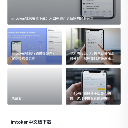
imtoken钱包安卓下载：入口在哪？老玩家的经验分享
imtoken钱包转钱要等多久？
以太坊币美元行情今日价格走
实际经验告诉你
势分析，散户如何避免追涨杀
跌被套牢
imtoken钱包转不出去？别
未命名
慌，这几种情况都能解决
imtoken中文版下载