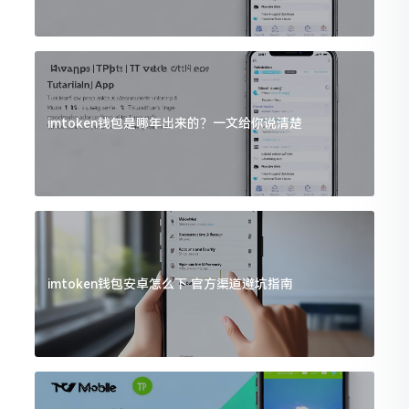
imtoken钱包是哪年出来的？一文给你说清楚
imtoken钱包安卓怎么下 官方渠道避坑指南