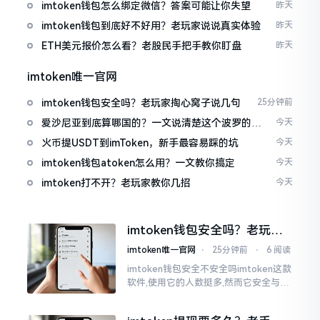
imtoken钱包怎么绑定微信？答案可能让你失望
昨天
imtoken钱包到底好不好用？老玩家说说真实体验
昨天
ETH美元报价怎么看？老股民手把手教你盯盘
昨天
imtoken唯一官网
imtoken钱包安全吗？老玩家掏心窝子说几句
25分钟前
爱沙尼亚到底算哪国的？一文说清楚这个波罗的海
今天
小国
火币提USDT到imToken，新手最容易踩的坑
今天
imtoken钱包atoken怎么用？一文教你搞定
今天
imtoken打不开？老玩家教你几招
今天
imtoken钱包安全吗？老玩家
掏心窝子说几句
imtoken唯一官网
⋅
25分钟前
⋅
6 阅读
imtoken钱包安全不安全吗imtoken这款
软件,使用它的人数挺多,然而它安全与否
这个问题,可不是简单几句话就能讲明白
的。我个人用它有两年多了,这期间,我见